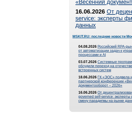
«Весенний документ
16.06.2026
От децен
service: эксперты 
данных
MSKIT.RU: последние новости Мо
04.08.2026
Российский RPA-рын
от автоматизации задач к упр
процессами и AI
03.07.2026
Системные програ
обсудили переход на отечеств
встроенных систем
18.06.2026
ГК «ЭОС» подвела и
партнерской конференции «Ве
документооборот – 2026»
16.06.2026
От децентрализован
governed self-service: эксперт
смену парадигмы на рынке дан