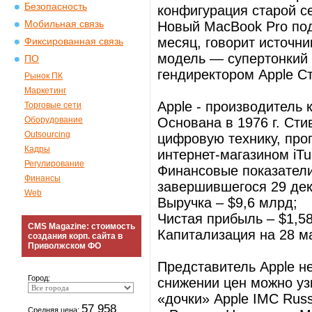
Безопасность
конфигурация старой се
Мобильная связь
Новый MacBook Pro под
месяц, говорит источн
Фиксированная связь
модель — супертонкий 
ПО
гендиректором Apple С
Рынок ПК
Маркетинг
Apple - производитель
Торговые сети
Оборудование
Основана в 1976 г. Ст
Outsourcing
цифровую технику, про
Кадры
интернет-магазином iTu
Регулирование
Финансовые показатели 
Финансы
завершившегося 29 дека
Web
Выручка – $9,6 млрд;
Чистая прибыль – $1,5
CMS Magazine: стоимость
Капитализация на 28 м
создания корп. сайта в
Приволжском ФО
Представитель Apple н
Город:
снижении цен можно уз
«дочки» Apple IMC Russ
57 958
Средняя цена: