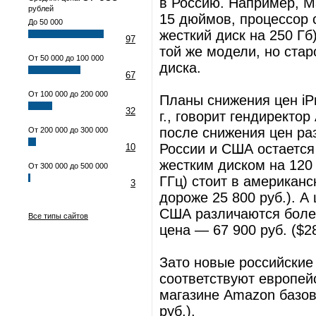
в Россию. Например, M
рублей
15 дюймов, процессор с
До 50 000
жесткий диск на 250 Гб
97
той же модели, но ста
От 50 000 до 100 000
диска.
67
От 100 000 до 200 000
Планы снижения цен iP
32
г., говорит гендиректо
после снижения цен ра
От 200 000 до 300 000
России и США остается 
10
жестким диском на 120 
От 300 000 до 500 000
ГГц) стоит в американс
3
дороже 25 800 руб.). А
США различаются более
Все типы сайтов
цена — 67 900 руб. ($28
Зато новые российские
соответствуют европей
магазине Amazon базов
руб.).