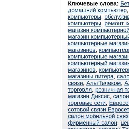
Ключевые слова:
Бе
домашний компьютер
компьютеры
,
обслужи
компьютеры
,
ремонт 
магазин компьютерной
магазин компьютерны
компьютерные магазин
магазинов
,
компьютерн
компьютерные магази
компьютерный магазин
магазинов
,
компьютер
магазины питера
,
сало
связи
,
АльтТелеком
,
А
торговля
,
розничная т
магазин Диксис
,
салон
торговые сети
,
Евросе
сотовой связи Евросе
салон мобильной связ
фирменный салон
,
це