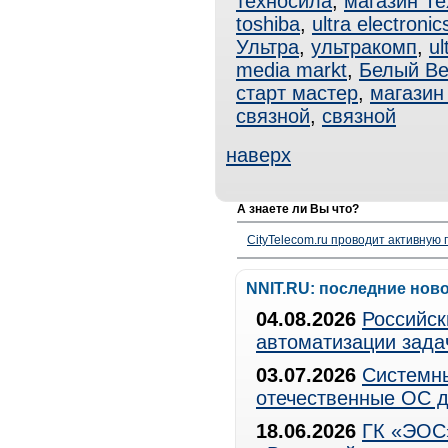
техносила
,
магазин Т
toshiba
,
ultra electronic
Ультра
,
ультракомп
,
ul
media markt
,
Белый Ве
старт мастер
,
магазин
связной
,
связной
наверх
А знаете ли Вы что?
CityTelecom.ru проводит активную
NNIT.RU: последние нов
04.08.2026
Российск
автоматизации зада
03.07.2026
Системны
отечественные ОС д
18.06.2026
ГК «ЭОС»