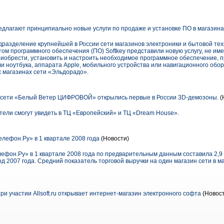
предлагают принципиально новые услуги по продаже и установке ПО в магазин
одразделение крупнейшей в России сети магазинов электроники и бытовой те
ом программного обеспечения (ПО) Softkey представили новую услугу, не им
риобрести, установить и настроить необходимое программное обеспечение, п
или ноутбука, аппарата Apple, мобильного устройства или навигационного обо
х магазинах сети «Эльдорадо».
й сети «Белый Ветер ЦИФРОВОЙ» открылись первые в России 3D-демозоны.
(
тели смогут увидеть в ТЦ «Европейский» и ТЦ «Dream House».
елефон.Ру» в 1 квартале 2008 года
(Новости)
ефон.Ру» в 1 квартале 2008 года по предварительным данным составила 2,9 
д 2007 года. Средний показатель торговой выручки на один магазин сети в ма
и участии Allsoft.ru открывает интернет-магазин электронного софта
(Новост