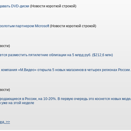
давать DVD-диски
(Новости короткой строкой)
а золотым партнером Microsoft
(Новости короткой строкой)
вости)
тся разместить пятилетние облигации на 5 млрд руб. ($212,6 млн)
а компания «М.Видео» открыла 5 новых магазинов в четырех регионах России.
вости)
продающиеся в России, на 10-20%. В первую очередь это коснется новых мод
 уже на этой неделе
ед. >>