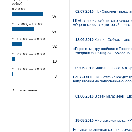
рублей
До 50 000
02.07.2010
ГК «Связной» предлаг
97
ГК «Связной» заботится о качеств
От 50 000 до 100 000
«Оцени качество», который позво
67
От 100 000 до 200 000
18.06.2010
Ксения Собчак станет
32
«Евросеть», крупнейшая в России
телефона Samsung Star S5233 TV.
От 200 000 до 300 000
10
09.06.2010
Банк «ГЛОБЭКС» откр
От 300 000 до 500 000
3
Банк «ГЛОБЭКС» открыл кредитную
направлены на пополнение оборо
Все типы сайтов
01.06.2010
В сети магазинов «Ев
19.05.2010
Мир высокой моды «М
Ведущая розничная сеть гипермар