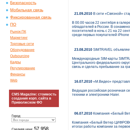
Безопасность
Мобильная связь
21.09.2010
В сети «Связной» ста
Фиксированная связь
В 00.00 часов 22 сентября в гале
ПО
обладателей в России. В ознамен
посетителей в ночь с 21 на 22 сен
Рынок ПК
среди первых покупателей iPhone 
Маркетинг
Торговые сети
23.08.2010
SIMTRAVEL объявляет 
Оборудование
Outsourcing
Международные SIM-карты SIMTRAV
Кадры
Центрального федерального округ
связь и сделать пребывание за г
Регулирование
Финансы
Web
16.07.2010
«М.Видео» представля
Ведущая российская розничная се
CMS Magazine: стоимость
техники и электроники Haier.
создания корп. сайта в
Приволжском ФО
06.07.2010
Компания «Белый Вете
Город:
Компания «Белый Ветер ЦИФРОВОЙ»
итогах работы компании за первое 
57 958
Средняя цена: