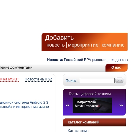
Добавить
новость
мероприятие
компанию
Новости:
Российский RPA-рынок переходит от автома
ление документами
О нас
и на MSKIT
Новости на ITSZ
Поиск:
Тесты цифровой техники
ионной системы Android 2.3
вязной» и интернет-магазине
Каталог компаний
Кит-системс