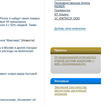
Производственная группа
REMER
Градиентех
ИТ Альянс
iPhone 4 найдут своих первых
1С-ИЖТИСИ, ООО
ервые 50 пришедших
one 4 с 50% скидкой. Также
Добавь свою компанию
нов "Максимус"
(Новости)
в Москве и других городах
Проекты
ои расходы на мобильную
От разрозненной отчетности к
единой системе аналитики —
кейс «Холодильник.ру»
имент новую марку бытовой
Интервью
Эволюция партнерства:
экосистема, как единый
организм
лектроники, объявляет об