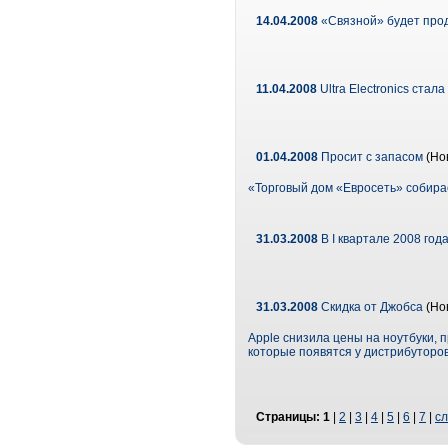
14.04.2008
«Связной» будет про
11.04.2008
Ultra Electronics стал
01.04.2008
Просит с запасом
(Но
«Торговый дом «Евросеть» собирае
31.03.2008
В I квартале 2008 год
31.03.2008
Скидка от Джобса
(Но
Apple снизила цены на ноутбуки, 
которые появятся у дистрибуторов
Страницы:
1
|
2
|
3
|
4
|
5
|
6
|
7
|
сл