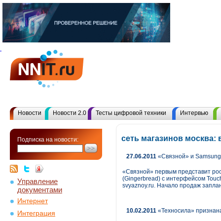
Новости
Новости 2.0
Тесты цифровой техники
Интервью
сеть магазинов москва:
Подписка на новости:
27.06.2011
«Связной» и Samsung 
«Связной» первым представит рос
(Gingerbread) с интерфейсом Touc
Управление
svyaznoy.ru. Начало продаж запла
документами
Интернет
10.02.2011
«Техносила» признан
Интеграция