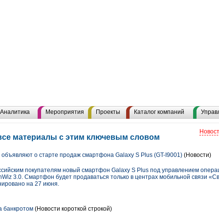
Аналитика
Мероприятия
Проекты
Каталог компаний
Управ
Новост
 все материалы с этим ключевым словом
объявляют о старте продаж смартфона Galaxy S Plus (GT-I9001)
(Новости)
сийским покупателям новый смартфон Galaxy S Plus под управлением операц
hWiz 3.0. Смартфон будет продаваться только в центрах мобильной связи «С
нировано на 27 июня.
а банкротом
(Новости короткой строкой)