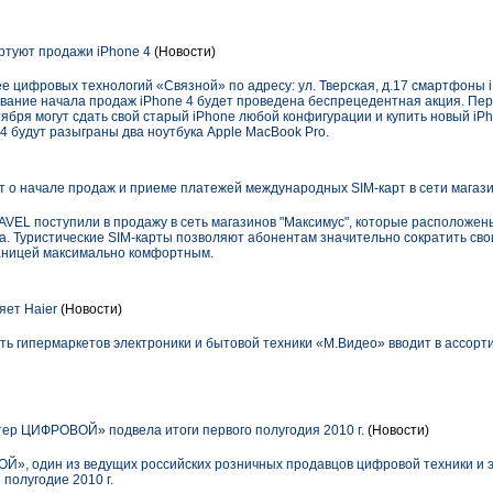
ртуют продажи iPhone 4
(Новости)
рее цифровых технологий «Связной» по адресу: ул. Тверская, д.17 смартфоны 
ование начала продаж iPhone 4 будет проведена беспрецедентная акция. П
тября могут сдать свой старый iPhone любой конфигурации и купить новый iPh
4 будут разыграны два ноутбука Apple MacBook Pro.
о начале продаж и приеме платежей международных SIM-карт в сети магази
EL поступили в продажу в сеть магазинов "Максимус", которые расположены 
а. Туристические SIM-карты позволяют абонентам значительно сократить св
раницей максимально комфортным.
ет Haier
(Новости)
ть гипермаркетов электроники и бытовой техники «М.Видео» вводит в ассорт
р ЦИФРОВОЙ» подвела итоги первого полугодия 2010 г.
(Новости)
, один из ведущих российских розничных продавцов цифровой техники и э
полугодие 2010 г.