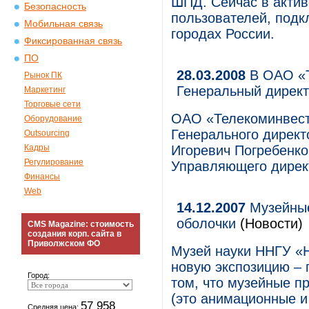
ШПД. Сейчас в актив
Безопасность
пользователей, подк
Мобильная связь
городах России.
Фиксированная связь
ПО
28.03.2008
В ОАО «Т
Рынок ПК
Генеральный директ
Маркетинг
Торговые сети
ОАО «Телекоминвест
Оборудование
Генерального директ
Outsourcing
Кадры
Игоревич Погребенко
Регулирование
Управляющего директо
Финансы
Web
14.12.2007
Музейные
оболочки
(Новости)
CMS Magazine: стоимость
создания корп. сайта в
Приволжском ФО
Музей науки ННГУ «
новую экспозицию – 
Город:
том, что музейные п
(это анимационные и
57 958
Средняя цена: