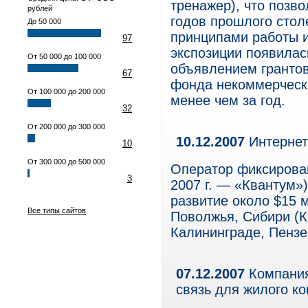
тренажер), что позво
рублей
годов прошлого стол
До 50 000
принципами работы и
97
экспозиции появилась
От 50 000 до 100 000
объявлением грантов
67
фонда некоммерческ
От 100 000 до 200 000
менее чем за год.
32
От 200 000 до 300 000
10.12.2007
Интернет-
10
От 300 000 до 500 000
Оператор фиксирован
3
2007 г. — «Квантум»)
развитие около $15 
Все типы сайтов
Поволжья, Сибири (Кр
Калининграде, Пензе
07.12.2007
Компания
связь для жилого к