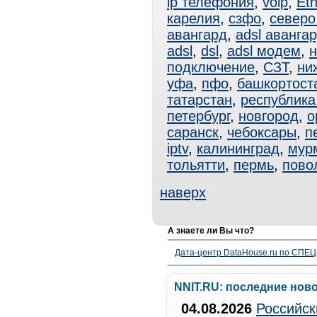
ip телефония
,
voip
,
Eth
карелия
,
сзфо
,
северо
авангард
,
adsl аванга
adsl
,
dsl
,
adsl модем
,
н
подключение
,
СЗТ
,
ни
уфа
,
пфо
,
башкортост
татарстан
,
республика
петербург
,
новгород
,
о
саранск
,
чебоксары
,
п
iptv
,
калининград
,
мур
тольятти
,
пермь
,
пово
наверх
А знаете ли Вы что?
Дата-центр DataHouse.ru по СПЕЦ-
NNIT.RU: последние нов
04.08.2026
Российск