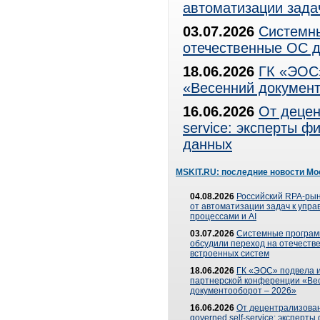
автоматизации зада
03.07.2026
Системны
отечественные ОС д
18.06.2026
ГК «ЭОС»
«Весенний документ
16.06.2026
От децен
service: эксперты 
данных
MSKIT.RU: последние новости Мо
04.08.2026
Российский RPA-рын
от автоматизации задач к упр
процессами и AI
03.07.2026
Системные програ
обсудили переход на отечеств
встроенных систем
18.06.2026
ГК «ЭОС» подвела и
партнерской конференции «Ве
документооборот – 2026»
16.06.2026
От децентрализован
governed self-service: эксперт