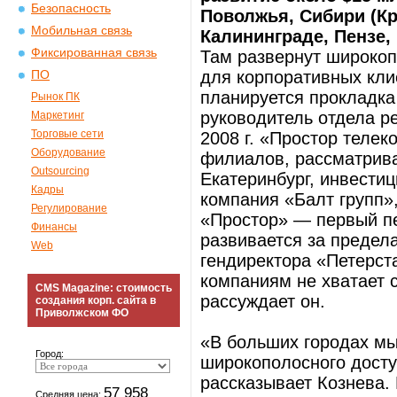
Безопасность
Поволжья, Сибири (Кр
Мобильная связь
Калининграде, Пензе,
Фиксированная связь
Там развернут широкоп
для корпоративных кли
ПО
планируется прокладка
Рынок ПК
руководитель отдела р
Маркетинг
Торговые сети
2008 г. «Простор телек
Оборудование
филиалов, рассматрива
Outsourcing
Екатеринбург, инвести
Кадры
компания «Балт групп»
Регулирование
«Простор» — первый пе
Финансы
развивается за предела
Web
гендиректора «Петерст
компаниям не хватает с
CMS Magazine: стоимость
рассуждает он.
создания корп. сайта в
Приволжском ФО
«В больших городах мы
Город:
широкополосного досту
рассказывает Кознева.
57 958
Средняя цена: