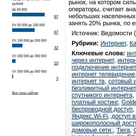
рынок, на котором сил
рублей
операторы, считает ана
До 50 000
небольших населенных п
97
занять 20% рынка, по е
От 50 000 до 100 000
Источник: Ведомости (
67
От 100 000 до 200 000
Рубрики:
Интернет
,
К
32
Ключевые слова:
ин
От 200 000 до 300 000
через интернет
,
интерн
10
подключение интерне
От 300 000 до 500 000
интернет телевидение
3
интернет тв
,
сотовый 
безлимитный интернет
Все типы сайтов
спутникого интернета
,
платный хостинг
,
Gold
беспроводной доступ
Яндекс.Wi-Fi
,
доступ в
широкополосный дост
домовые сети
,
Tiera
,