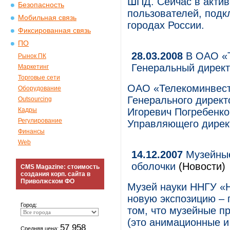
ШПД. Сейчас в актив
Безопасность
пользователей, подк
Мобильная связь
городах России.
Фиксированная связь
ПО
28.03.2008
В ОАО «Т
Рынок ПК
Генеральный директ
Маркетинг
Торговые сети
ОАО «Телекоминвест
Оборудование
Генерального директ
Outsourcing
Кадры
Игоревич Погребенко
Регулирование
Управляющего директо
Финансы
Web
14.12.2007
Музейные
оболочки
(Новости)
CMS Magazine: стоимость
создания корп. сайта в
Приволжском ФО
Музей науки ННГУ «
новую экспозицию – 
Город:
том, что музейные п
(это анимационные и
57 958
Средняя цена: