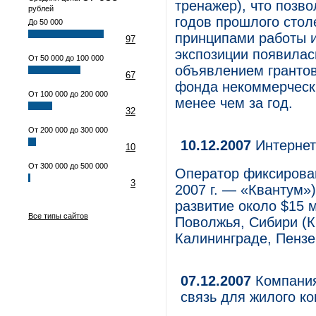
тренажер), что позво
рублей
годов прошлого стол
До 50 000
принципами работы и
97
экспозиции появилась
От 50 000 до 100 000
объявлением грантов
67
фонда некоммерческ
От 100 000 до 200 000
менее чем за год.
32
От 200 000 до 300 000
10.12.2007
Интернет-
10
От 300 000 до 500 000
Оператор фиксирован
3
2007 г. — «Квантум»)
развитие около $15 
Все типы сайтов
Поволжья, Сибири (Кр
Калининграде, Пензе
07.12.2007
Компания
связь для жилого к