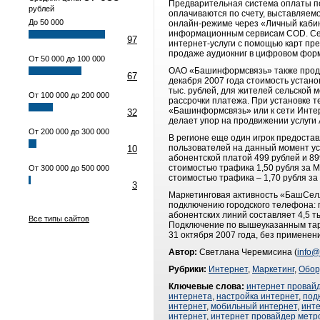
Предварительная система оплаты по
рублей
оплачиваются по счету, выставляемо
До 50 000
онлайн-режиме через «Личный кабине
информационным сервисам COD. Сер
97
интернет-услуги с помощью карт пр
продаже аудиокниг в цифровом форм
От 50 000 до 100 000
ОАО «Башинформсвязь» также продляе
67
декабря 2007 года стоимость устано
тыс. рублей, для жителей сельской 
От 100 000 до 200 000
рассрочки платежа. При установке 
«Башинформсвязь» или к сети Интер
32
делает упор на продвижении услуги
От 200 000 до 300 000
В регионе еще один игрок предоста
пользователей на данный момент ус
10
абонентской платой 499 рублей и 89
стоимостью трафика 1,50 рубля за 
От 300 000 до 500 000
стоимостью трафика – 1,70 рубля за
3
Маркетинговая активность «БашСелл
подключению городского телефона: 
абонентских линий составляет 4,5 т
Все типы сайтов
Подключение по вышеуказанным тар
31 октября 2007 года, без применен
Автор:
Светлана Черемисина (
info@
Рубрики:
Интернет
,
Маркетинг
,
Обор
Ключевые слова:
интернет провай
интернета
,
настройка интернет
,
под
интернет
,
мобильный интернет
,
инте
интернет
,
интернет провайдер метр