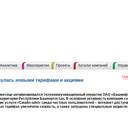
Аналитика
Мероприятия
Проекты
Каталог компаний
Управ
Нов
улась новыми тарифами и акциями
 месяце активизировался телекоммуникационный оператор ОАО «Башин
территории Республики Башкортостан. В основном активность компании с
е услуги «Смайл-adsl» среди частных пользователей – интернет-доступа
х тарифах увеличена скорость, а также запущены специальные акции по