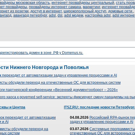
вайдеры московская область
,
интернет провайдеры центральный
,
стать про
нет провайдеры
,
провайдеры интернет самара
,
маркетинг
,
интернет провайд
ернет из розетки
,
доступ в интернет
,
широкополосный доступ
,
домовые сети
,
ангард
,
авангард петербург
,
adsl
,
dsl
,
adsl модем
,
настройка adsl
,
adsl интерне
арегистрировать домен в зоне .РФ у Domenus.ru.
ости Нижнего Новгорода и Поволжья
 переходит от автоматизации задач к управлению процессами и AI
сты обсудили переход на отечественные ОС для встроенных систем
оги партнерской конференции «Весенний документооборот – 2026»
го хаоса к governed self-service: эксперты фиксируют смену парадигмы на р
сквы и Центра
ITSZ.RU: последние новости Петербург
ок переходит от автоматизации
04.08.2026
Российский RPA-рынок пе
 и AI
задач к управлению процессами и AI
мисты обсудили переход на
03.07.2026
Системные программисты
ных систем
отечественные ОС для встроенных с