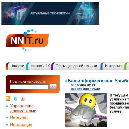
Новости
Новости 2.0
Тесты цифровой техники
Интервью
«Башинформсвязь». Улыбн
Подписка на новости:
08.10.2007 02:21
версия для печати
В текущем
услуги на 
продвижени
Управление
безлимитны
документами
услуге.
Интернет
Интеграция