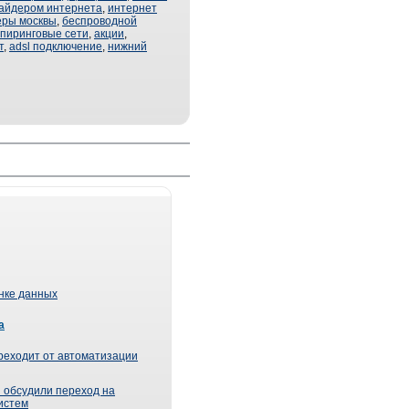
вайдером интернета
,
интернет
еры москвы
,
беспроводной
пиринговые сети
,
акции
,
т
,
adsl подключение
,
нижний
ынке данных
а
реходит от автоматизации
 обсудили переход на
истем