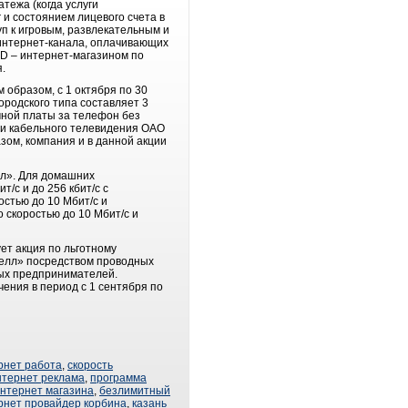
тежа (когда услуги
 и состоянием лицевого счета в
п к игровым, развлекательным и
интернет-канала, оплачивающих
OD – интернет-магазином по
.
 образом, с 1 октября по 30
ородского типа составляет 3
очной платы за телефон без
ти кабельного телевидения ОАО
зом, компания и в данной акции
лл». Для домашних
с и до 256 кбит/с с
стью до 10 Мбит/с и
 скоростью до 10 Мбит/с и
ет акция по льготному
Селл» посредством проводных
тных предпринимателей.
ния в период с 1 сентября по
рнет работа
,
скорость
нтернет реклама
,
программа
нтернет магазина
,
безлимитный
рнет провайдер корбина
,
казань