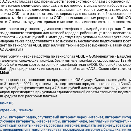
 ADSL-картам дает ряд преимуществ перед системой оплаты с отсрочкой пла
му в начале следующего месяца): это возможность управления набором услуг
т», контроль за ежемесячными затратами на интернет-услуги, а также досту
висы COD – это развлекательные сервисы для пользователей скоростного 
едоплаты. Не так давно сервисы COD пополнились новым ресурсом – BiblioC
ате. Стоимость аудиоматериала списывается с лицевого счета пользователя
т акцию по установке домашнего телефона со скидкой до конца года. Таким
вки домашнего телефона для жителей городов, районных центров, поселков г
местности – 2,4 тыс. рублей. Скидка действует при условии внесения установ
телефона также предоставляется возможность бесплатного подключения к се
нет по технологии ADSL (при наличии технической возможности). Таким обра
 ADSL-доступа.
вляет услугу интернет-доступа по технологии ADSL – GSM-оператор «БашСе
тановлены следующие тарифы: безлимитные тарифы со скоростью до 128 кбит/
9 рублей в месяц соответственно и тарифный план «ADSL Основной» со скоро
Мбайт. Для юридических лиц создан тарифный план «ADSL Основной» также со
 Мбайт.
» направлена, в основном, на продвижение GSM-услуг. Однако также действу
по 31 октября 2007 года стоимость подключения городского телефона «Баш
ыс. рублей для физических лиц и 7,5 тыс. рублей для юридических лиц и час
ифам производится при условии единовременной оплаты стоимости подключе
ия кредита или рассрочки платежа.
mskit.ru
)
удование
,
Финансы
деры
,
интернет радио
,
спутниковый интернет
,
через интернет
,
интернет
,
инте
ключение интернета
,
интернет игры
,
интернет кафе
,
бесплатный интернет
,
и
рнет сайт
,
скачать интернет
,
сотовый интернет
,
покупать интернету
,
товары и
о
,
провайдеры спутникого интернета
,
провайдеры интернета балашиха
,
инте