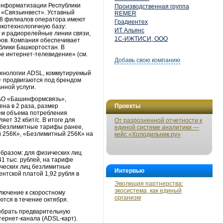
 информатизации Республики
Производственная группа
г «Связьинвест». Уставный
REMER
18 филиалов оператора имеют
Градиентех
окотехнологичную базу:
ИТ Альянс
 и радиорелейные линии связи,
1С-ИЖТИСИ, ООО
ров. Компания обеспечивает
блики Башкортостан. В
ое интернет-телевидение» (см.
Добавь свою компанию
ехнологии ADSL, коммутируемый
2+ продвигаются под брендом
нной услуги.
 ОАО «Башинформсвязь»,
на в 2 раза, размер
Проекты
лем объема потребления
ет 32 кбит/с. В итоге для
От разрозненной отчетности к
а безлимитные тарифы ранее,
единой системе аналитики —
 256К», «Безлимитный 256К» на
кейс «Холодильник.ру»
бразом: для физических лиц
1 тыс. рублей, на тарифе
ических лиц безлимитные
Интервью
нтской платой 1,92 рубля в
Эволюция партнерства:
экосистема, как единый
лючение к скоростному
организм
ются в течение октября.
выбрать предварительную
тернет-канала (ADSL-карт).