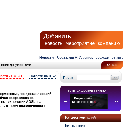
Добавить
новость
мероприятие
компанию
Новости:
Российский RPA-рынок переходит от автоматиз
ление документами
О нас
ости на MSKIT
Новости на ITSZ
Поиск:
Тесты цифровой техники
формсвязь», предоставляющий
ейчас направлена на
 по технологии ADSL: на
 льготному подключению к
Каталог компаний
Кит-системс