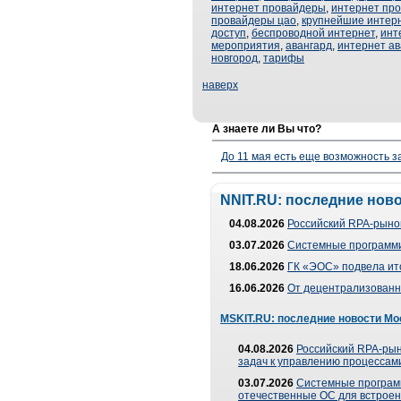
интернет провайдеры
,
интернет про
провайдеры цао
,
крупнейшие интер
доступ
,
беспроводной интернет
,
инт
мероприятия
,
авангард
,
интернет ав
новгород
,
тарифы
наверх
А знаете ли Вы что?
До 11 мая есть еще возможность з
NNIT.RU: последние нов
04.08.2026
Российский RPA-рынок
03.07.2026
Системные программи
18.06.2026
ГК «ЭОС» подвела ит
16.06.2026
От децентрализованно
MSKIT.RU: последние новости Мо
04.08.2026
Российский RPA-рын
задач к управлению процессами
03.07.2026
Системные програм
отечественные ОС для встроен