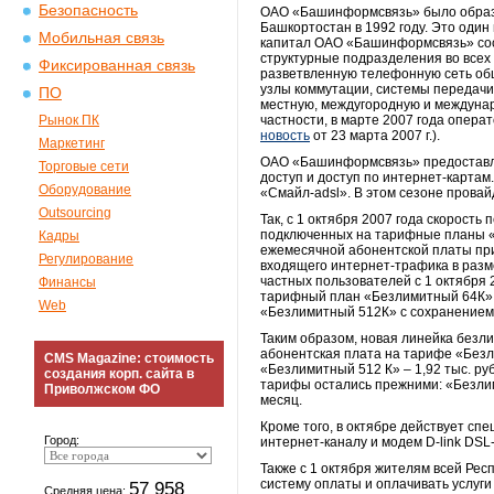
Безопасность
ОАО «Башинформсвязь» было образо
Башкортостан в 1992 году. Это один
Мобильная связь
капитал ОАО «Башинформсвязь» сост
структурные подразделения во всех
Фиксированная связь
разветвленную телефонную сеть об
узлы коммутации, системы передачи
ПО
местную, междугородную и междунар
Рынок ПК
частности, в марте 2007 года опер
новость
от 23 марта 2007 г.).
Маркетинг
ОАО «Башинформсвязь» предоставля
Торговые сети
доступ и доступ по интернет-картам
Оборудование
«Смайл-adsl». В этом сезоне провай
Outsourcing
Так, с 1 октября 2007 года скорос
подключенных на тарифные планы «
Кадры
ежемесячной абонентской платы при
Регулирование
входящего интернет-трафика в разме
частных пользователей с 1 октября
Финансы
тарифный план «Безлимитный 64К» 
Web
«Безлимитный 512К» с сохранением
Таким образом, новая линейка без
абонентская плата на тарифе «Безл
CMS Magazine: стоимость
«Безлимитный 512 К» – 1,92 тыс. р
создания корп. сайта в
тарифы остались прежними: «Безлим
Приволжском ФО
месяц.
Кроме того, в октябре действует с
Город:
интернет-каналу и модем D-link DSL
Также с 1 октября жителям всей Ре
систему оплаты и оплачивать услуги
57 958
Средняя цена: