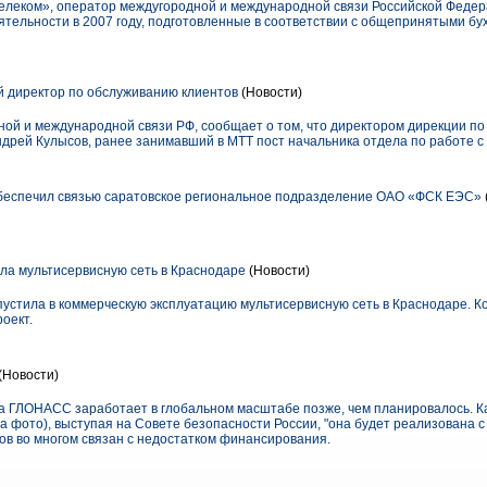
леком», оператор междугородной и международной связи Российской Федер
тельности в 2007 году, подготовленные в соответствии с общепринятыми бу
 директор по обслуживанию клиентов
(Новости)
ой и международной связи РФ, сообщает о том, что директором дирекции п
ндрей Кулысов, ранее занимавший в МТТ пост начальника отдела по работе с
беспечил связью саратовское региональное подразделение ОАО «ФСК ЕЭС»
тила мультисервисную сеть в Краснодаре
(Новости)
запустила в коммерческую эксплуатацию мультисервисную сеть в Краснодаре. 
оект.
(Новости)
а ГЛОНАСС заработает в глобальном масштабе позже, чем планировалось. Ка
 фото), выступая на Совете безопасности России, "она будет реализована 
роков во многом связан с недостатком финансирования.