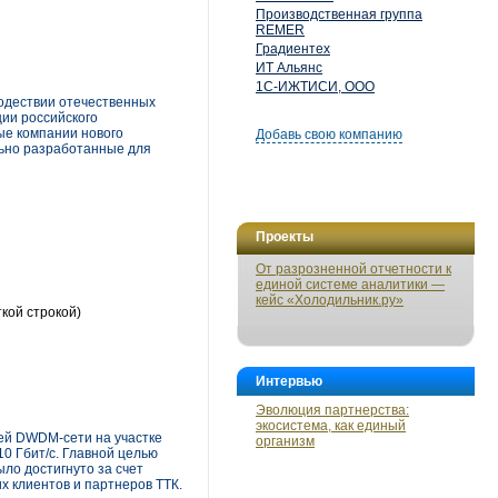
Производственная группа
REMER
Градиентех
ИТ Альянс
1С-ИЖТИСИ, ООО
модествии отечественных
ии российского
ые компании нового
Добавь свою компанию
ьно разработанные для
Проекты
От разрозненной отчетности к
единой системе аналитики —
кейс «Холодильник.ру»
кой строкой)
Интервью
Эволюция партнерства:
экосистема, как единый
ей DWDM-сети на участке
организм
0 Гбит/с. Главной целью
ло достигнуто за счет
х клиентов и партнеров ТТК.