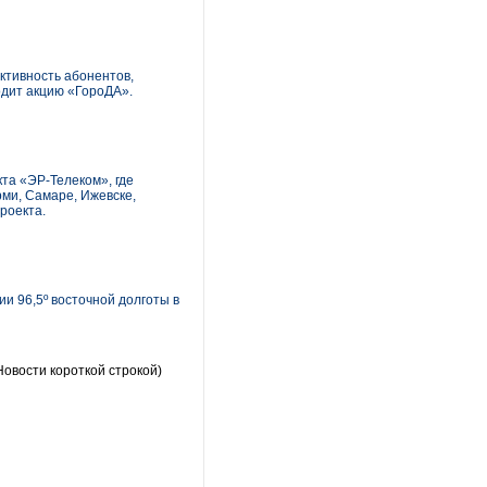
ктивность абонентов,
одит акцию «ГороДА».
кта «ЭР-Телеком», где
рми, Самаре, Ижевске,
роекта.
и 96,5º восточной долготы в
Новости короткой строкой)