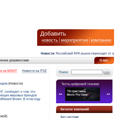
Добавить
новость
мероприятие
компанию
Новости:
Российский RPA-рынок переходит от автомат
ление документами
О нас
и на MSKIT
Новости на ITSZ
Поиск:
ендом
(Новости)
Тесты цифровой техники
, сообщает о том, что
рующих мировых брендов
llward Brown. В этом году
Каталог компаний
окой)
Кит-системс