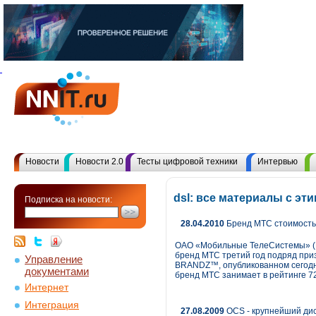
Новости
Новости 2.0
Тесты цифровой техники
Интервью
dsl: все материалы с э
Подписка на новости:
28.04.2010
Бренд МТС стоимостью
ОАО «Мобильные ТелеСистемы» (NY
бренд МТС третий год подряд при
Управление
BRANDZ™, опубликованном сегодня
документами
бренд МТС занимает в рейтинге 7
Интернет
Интеграция
27.08.2009
OCS - крупнейший дис