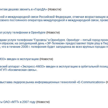
нтам дешево звонить в «ГороДА»
(Новости)
ой и международной связи Российской Федерации, отмечая возрастающую а
своего постоянного оператора междугородной и международной связи, пров
л услугу телефонии в Оренбурге
(Новости)
дажи услуги телефонии "Горсвязь" в Оренбурге. Оренбург – пятый город прое
 образом, на сегодняшний день «ЭР-Телеком» предоставляет triple play в Пе
 что в течение 2008 г. телефония будет запущенна во всех крупных городах п
М33» введен в эксплуатацию
(Новости)
еский аппарат «Экспресс-АМ33» введен в эксплуатацию в орбитальной позици
ФГУП «Космическая связь».
 выставка лидеров рынка информационных технологий «E-Communications»
(
ы ОАО «МТТ» в 2007 году
(Новости)