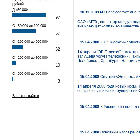
рублей
До 50 000
10.11.2008
МТТ предлагает абоне
97
ОАО «МТТ», оператор междугородн
От 50 000 до 100 000
выбирающих компанию в качестве 
67
От 100 000 до 200 000
15.04.2008
«ЭР-Телеком» запусти
32
14 апреля "ЭР-Телеком" начал про
запущена услуга телефонии. Таким
От 200 000 до 300 000
Челябинске, Оренбурге. Напомним,
10
От 300 000 до 500 000
15.04.2008
Спутник «Экспресс-А
3
14 апреля 2008 года новый космич
составе спутниковой группировки 
Все типы сайтов
15.04.2008
В Ульяновске прошла
15.04.2008
Основные итоги работ