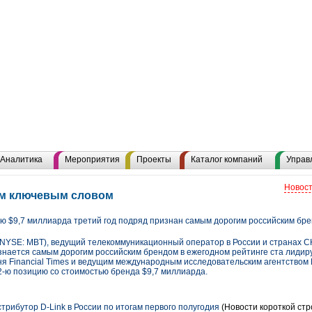
Аналитика
Мероприятия
Проекты
Каталог компаний
Управ
Новост
тим ключевым словом
 $9,7 миллиарда третий год подряд признан самым дорогим российским бр
SE: MBT), ведущий телекоммуникационный оператор в России и странах СНГ
знается самым дорогим российским брендом в ежегодном рейтинге ста лиди
 Financial Times и ведущим международным исследовательским агентством Mi
2-ю позицию со стоимостью бренда $9,7 миллиарда.
трибутор D-Link в России по итогам первого полугодия
(Новости короткой стр