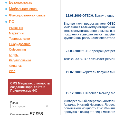
Безопасность
Мобильная связь
Фиксированная связь
12.08.2009
QTECH: Выступление 
ПО
В конце июля представители QTEC
компаний в телекоммуникационной
Рынок ПК
телекоммуникационного рынка и, 
Маркетинг
поколения успешно теснят заруб
крупнейших российских операторо
Торговые сети
Оборудование
Outsourcing
23.03.2009
"СТС" прекращает рег
Кадры
Телеканал "СТС" закрывает регион
Регулирование
Финансы
Web
19.02.2009
«Арктел» получил лиц
CMS Magazine: стоимость
создания корп. сайта в
Приволжском ФО
15.12.2008
ТТК пошел в обход М
Универсальный оператор «Компани
Город:
Арзамас-Нижний Новгород-Ярослав
повышения мощности DWDM-магистр
пропуска в обход столицы межреги
57 958
Средняя цена: