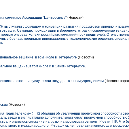
на семинаре Ассоциации "Центросвязь"
(Новости)
H выступили с докладом о концепции развития продуктовой линейки и взаи
 отрасли. Семинар, проходивший в Воронеже, отразил современные тенденц
в первую очередь, успехи российских компаний-производителей. Отечественн
ежные бренды, предлагая инновационные технологические решения, специал
в.
иональное вещание, в том числе в Петербурге
(Новости)
альное вещание, в том числе и в Санкт-Петербурге.
ензию на оказание услуг связи государственным учреждениям
(Новости корот
осквы
(Новости)
я ТрансТелеКом» (ТТК) объявил об увеличении пропускной способности сво
ль, введя в эксплуатацию дополнительный канал пропускной способностью 1
али являлось снижение нагрузки на московский сегмент IP-сети ТТК. Что бы
онального и международного IP-трафика, не предназначенного для московски