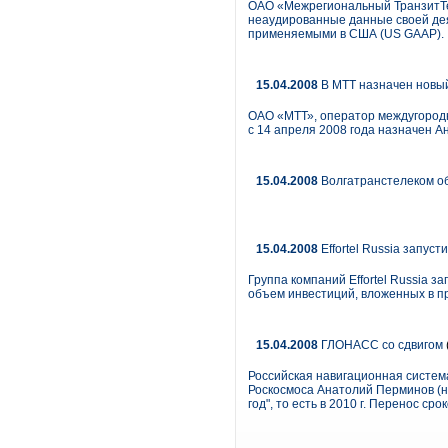
ОАО «Межрегиональный ТранзитТе
неаудированные данные своей дея
применяемыми в США (US GAAP).
15.04.2008
В МТТ назначен новый
ОАО «МТТ», оператор междугородн
с 14 апреля 2008 года назначен А
15.04.2008
Волгатранстелеком о
15.04.2008
Effortel Russia запус
Группа компаний Effortel Russia 
объем инвестиций, вложенных в пр
15.04.2008
ГЛОНАСС со сдвигом
Российская навигационная систем
Роскосмоса Анатолий Перминов (на
год", то есть в 2010 г. Перенос с