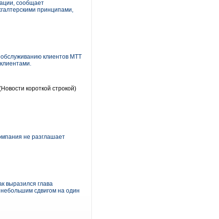
ации, сообщает
хгалтерскими принципами,
о обслуживанию клиентов МТТ
 клиентами.
(Новости короткой строкой)
Компания не разглашает
к выразился глава
с небольшим сдвигом на один