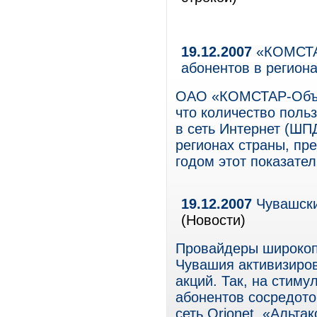
19.12.2007
«КОМСТАР
абонентов в регион
ОАО «КОМСТАР-Объе
что количество поль
в сеть Интернет (ШП
регионах страны, пр
годом этот показате
19.12.2007
Чувашски
(Новости)
Провайдеры широкоп
Чувашия активизиров
акций. Так, на стим
абонентов сосредот
сеть Orionet, «Альт