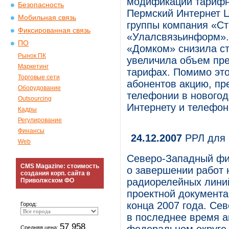
модификации тарифн
Безопасность
Пермский Интернет Ц
Мобильная связь
группы компания «С
Фиксированная связь
«Улалсвязьинформ».
ПО
«Домком» снизила ст
Рынок ПК
увеличила объем пр
Маркетинг
тарифах. Помимо это
Торговые сети
абонентов акцию, пр
Оборудование
телефонии в новогод
Outsourcing
Интернету и телефон
Кадры
Регулирование
Финансы
24.12.2007
РРЛ для 
Web
Северо-Западный фи
CMS Magazine: стоимость
о завершении работ 
создания корп. сайта в
радиорелейных линий
Приволжском ФО
проектной документа
конца 2007 года. С
Город:
в последнее время а
57 958
Средняя цена: