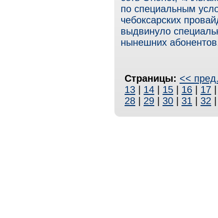
по специальным усло
чебоксарских прова
выдвинуло специаль
нынешних абонентов
Страницы:
<< пред
13
|
14
|
15
|
16
|
17
28
|
29
|
30
|
31
|
32