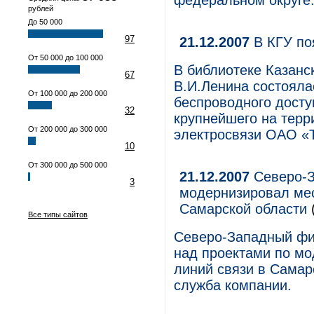
федеральном округе
рублей
До 50 000
97
21.12.2007
В КГУ поя
От 50 000 до 100 000
В библиотеке Казанс
67
В.И.Ленина состояла
От 100 000 до 200 000
беспроводного доступ
32
крупнейшего на терр
От 200 000 до 300 000
электросвязи ОАО «
10
От 300 000 до 500 000
21.12.2007
Северо-З
3
модернизировал мес
Самарской области
Все типы сайтов
Северо-Западный фи
над проектами по м
линий связи в Самар
служба компании.