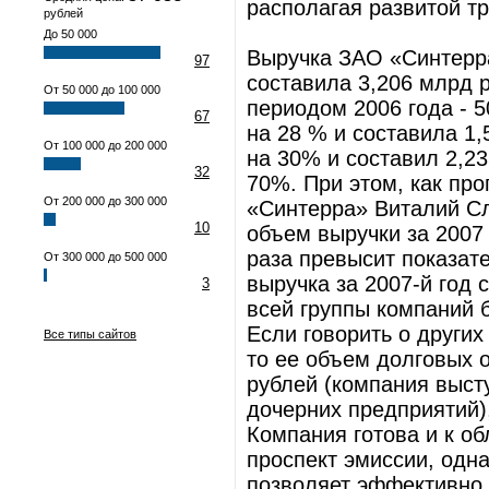
располагая развитой т
рублей
До 50 000
Выручка ЗАО «Синтерра
97
составила 3,206 млрд 
От 50 000 до 100 000
периодом 2006 года - 
67
на 28 % и составила 1
От 100 000 до 200 000
на 30% и составил 2,2
32
70%. При этом, как пр
От 200 000 до 300 000
«Синтерра» Виталий Сл
10
объем выручки за 2007 
раза превысит показат
От 300 000 до 500 000
выручка за 2007-й год 
3
всей группы компаний 
Если говорить о други
Все типы сайтов
то ее объем долговых 
рублей (компания выст
дочерних предприятий),
Компания готова и к о
проспект эмиссии, одн
позволяет эффективно 