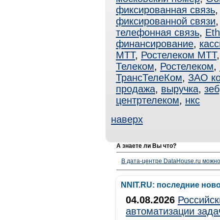
фиксированная связь
фиксированной связи
телефонная связь
,
Eth
финансирование
,
касс
МТТ
,
Ростелеком МТТ
Телеком
,
Ростелеком
,
ТрансТелеКом
,
ЗАО к
продажа
,
выручка
,
зеб
центртелеком
,
нкс
наверх
А знаете ли Вы что?
В дата-центре DataHouse.ru можно
NNIT.RU: последние нов
04.08.2026
Российск
автоматизации зада