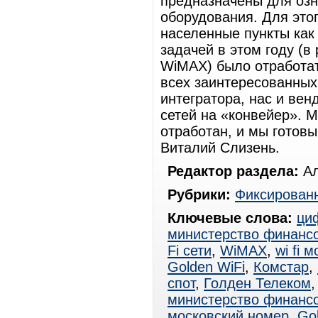
предназначены для озн
оборудования. Для это
населенные пункты как
задачей в этом году (в
WiMAX) было отработа
всех заинтересованных
интегратора, нас и вен
сетей на «конвейер». М
отработан, и мы готовы
Виталий Слизень.
Редактор раздела:
Ал
Рубрики:
Фиксированн
Ключевые слова:
ци
министерство финанс
Fi сети
,
WiMAX
,
wi fi 
Golden WiFi
,
Комстар
,
спот
,
Голден Телеком
министерство финанс
московский номер
,
Go