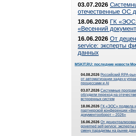
03.07.2026
Системны
отечественные ОС д
18.06.2026
ГК «ЭОС»
«Весенний документ
16.06.2026
От децен
service: эксперты 
данных
MSKIT.RU: последние новости Мо
04.08.2026
Российский RPA-рын
от автоматизации задач к упр
процессами и AI
03.07.2026
Системные програ
обсудили переход на отечеств
встроенных систем
18.06.2026
ГК «ЭОС» подвела и
партнерской конференции «Ве
документооборот – 2026»
16.06.2026
От децентрализован
governed self-service: эксперт
смену парадигмы на рынке дан