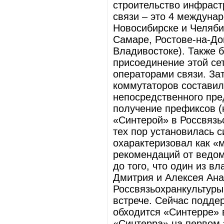
строительство инфраст
связи – это 4 междуна
Новосибирске и Челябин
Самаре, Ростове-на-До
Владивостоке). Также 
присоединение этой се
операторами связи. Зат
коммутаторов составил
непосредственного пре
получение префиксов (
«Синтерой» в Россвязьо
тех пор установилась 
охарактеризовал как «м
рекомендаций от ведом
до того, что один из 
Дмитрия и Алексея Ана
Россвязьохранкультуры
встрече. Сейчас подде
обходится «Синтерре» 
«Синтерра» на первом 