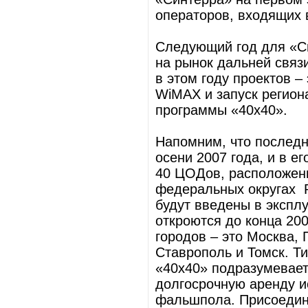
операторов, входящих в
Следующий год для «С
на рынок дальней связ
в этом году проектов –
WiMAX и запуск регион
программы «40х40».
Напомним, что последн
осени 2007 года, и в е
40 ЦОДов, расположенн
федеральных округах Р
будут введены в экспл
откроются до конца 20
городов – это Москва, 
Ставрополь и Томск. Т
«40х40» подразумевает
долгосрочную аренду ис
фальшпола. Присоедине