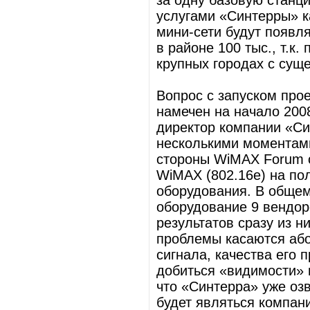
за одну базовую станц
услугами «Синтерры» к
мини-сети будут появля
в районе 100 тыс., т.к
крупных городах с сущ
Вопрос с запуском прое
намечен на начало 200
директор компании «Си
несколькими моментами
стороны WiMAX Forum 
WiMAX (802.16e) на пол
оборудования. В общем
оборудование 9 вендор
результатов сразу из н
проблемы касаются або
сигнала, качества его 
добиться «видимости» 
что «Синтерра» уже озв
будет являться компани