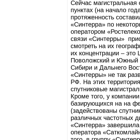
Сейчас магистральная 
пунктах (на начало год
протяженность составил
«Синтерра» по некото
оператором «Ростелеко
связи «Синтерры» прис
смотреть на их географ
их концентрации – это
Поволожский и Южный ф
Сибири и Дальнего Вос
«Синтерры» не так разв
РФ. На этих территори
спутниковые магистрал
Кроме того, у компании
базирующихся на на фе
(задействованы спутни
различных частотных д
«Синтерра» завершила 
оператора «Саткомлайн»
того, в группу «Синтер