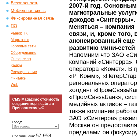
Безопасность
2007-й год. Основным
Мобильная связь
магистральные услуги
Фиксированная связь
доходов «Синтерры».
меняться – компания
ПО
связи, и, кроме того
Рынок ПК
анонсированный еще в
Маркетинг
Торговые сети
развитию мини-сетей
Оборудование
Напомним что ЗАО «Син
Outsourcing
компаний «Синтерра», 
Кадры
оператора «Комет». В г
Регулирование
«РТКомм», «ПетерСтар»
Финансы
региональных оператор
Web
холдинг «ПромСвязьКап
«ПромСвязьБанк», сист
CMS Magazine: стоимость
медийных активов – га
создания корп. сайта в
Приволжском ФО
также компании работа
ЗАО «Синтерра» разнит
Город:
Москве он предоставляе
пределами он фокусиру
57 958
Средняя цена: