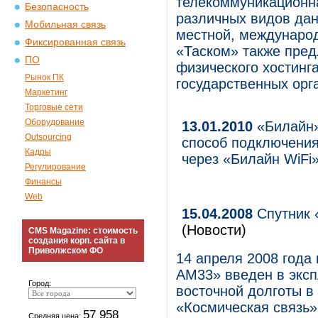
телекоммуникационна
Безопасность
различных видов данн
Мобильная связь
местной, международ
Фиксированная связь
«Таском» также предл
ПО
физического хостинг
Рынок ПК
государственных орг
Маркетинг
Торговые сети
Оборудование
13.01.2010
«Билайн»
Outsourcing
способ подключения
Кадры
через «Билайн WiFi
Регулирование
Финансы
Web
15.04.2008
Спутник 
(Новости)
CMS Magazine: стоимость
создания корп. сайта в
Приволжском ФО
14 апреля 2008 года
АМ33» введен в эксп
Город:
восточной долготы в
«Космическая связь»
57 958
Средняя цена: