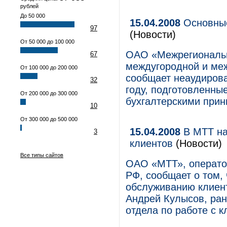
рублей
До 50 000
15.04.2008
Основные
97
(Новости)
От 50 000 до 100 000
ОАО «Межрегиональн
67
междугородной и ме
От 100 000 до 200 000
сообщает неаудирова
32
году, подготовленны
От 200 000 до 300 000
бухгалтерскими при
10
От 300 000 до 500 000
15.04.2008
В МТТ на
3
клиентов
(Новости)
Все типы сайтов
ОАО «МТТ», операто
РФ, сообщает о том,
обслуживанию клиент
Андрей Кулысов, ран
отдела по работе с к