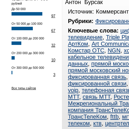
Антон Бурсак
рублей
До 50 000
Источник: Коммерсант
97
Рубрики:
Фиксированн
От 50 000 до 100 000
Ключевые слова:
ци
67
телевидение
,
Triple Pl
От 100 000 до 200 000
АртКом
,
Art Communica
32
Комстар ОТС
,
NGN
,
х
От 200 000 до 300 000
кабельное телевидени
10
данных
,
прямой моско
От 300 000 до 500 000
прямой московский н
3
фиксированная связь
фиксированной связи
Все типы сайтов
voip
,
телефонная связ
МТТ
,
связь МТТ
,
Рост
Межрегиональный Тра
компания ТрансТелеК
ТрансТелеКом
,
fttb
,
мг
телеком
,
ктв
,
центрте