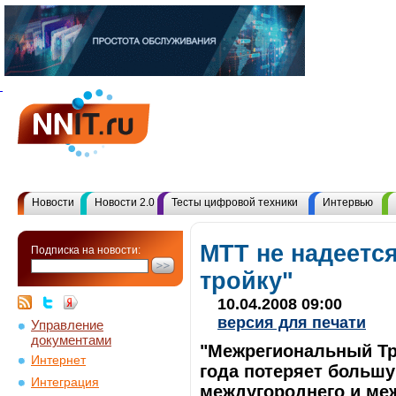
Новости
Новости 2.0
Тесты цифровой техники
Интервью
МТТ не надеетс
Подписка на новости:
тройку"
10.04.2008 09:00
версия для печати
Управление
документами
"Межрегиональный Тр
Интернет
года потеряет большу
Интеграция
междугороднего и ме