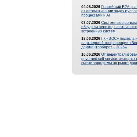
04.08.2026
Российский RPA-рын
от автоматизации задач к упр
процессами и AI
03.07.2026
Системные програ
обсудили переход на отечеств
встроенных систем
18.06.2026
ГК «ЭОС» подвела и
партнерской конференции «Ве
документооборот – 2026»
16.06.2026
От децентрализован
governed self-service: эксперт
смену парадигмы на рынке дан