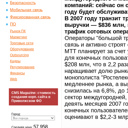
Безопасность
компаний: сейчас он 
Мобильная связь
году будет обслужива
Фиксированная связь
В 2007 году транзит 
выручки — $836 млн, 
ПО
трафик сотовых опера
Рынок ПК
Операторы "большой тр
Маркетинг
Торговые сети
связь и активно строят
Оборудование
МТТ планирует за счет
Outsourcing
для конечных пользоват
Кадры
$208 млн, что в 2,2 ра
Регулирование
наращивает долю рынка
Финансы
монополиста "Ростелек
Web
медленнее рынка, а вы
снизилась на 6,8%, до
CMS Magazine: стоимость
сектор междугородней,
создания корп. сайта в
Приволжском ФО
девять месяцев 2007 г
конечных пользователе
Город:
оценивают в $2,2-3 млр
57 958
Средняя цена: