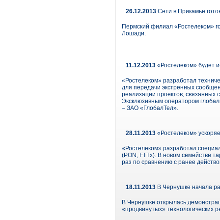
26.12.2013
Сети в Прикамье гото
Пермский филиал «Ростелеком» го
Лошади.
11.12.2013
«Ростелеком» будет и
«Ростелеком» разработал техниче
для передачи экстренных сообщен
реализации проектов, связанных 
Эксклюзивным оператором глобаль
– ЗАО «ГлобалТел».
28.11.2013
«Ростелеком» ускоряе
«Ростелеком» разработал специа
(PON, FTTx). В новом семействе 
раз по сравнению с ранее действ
18.11.2013
В Чернушке начала ра
В Чернушке открылась демонстрац
«продвинутых» технологических р