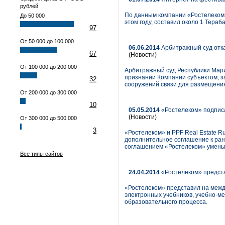
рублей
По данным компании «Ростелеком»
До 50 000
этом году, составил около 1 Тера
97
От 50 000 до 100 000
06.06.2014
Арбитражный суд отк
67
(Новости)
От 100 000 до 200 000
Арбитражный суд Республики Мари
признании Компании субъектом, 
32
сооружений связи для размещения
От 200 000 до 300 000
10
05.05.2014
«Ростелеком» подписа
(Новости)
От 300 000 до 500 000
3
«Ростелеком» и PPF Real Estate R
дополнительное соглашение к ран
соглашением «Ростелеком» уменьш
Все типы сайтов
24.04.2014
«Ростелеком» предста
«Ростелеком» представил на меж
электронных учебников, учебно-ме
образовательного процесса.