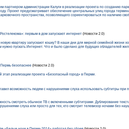
им партнером администрации Калуги в реализации проекта по созданию парк
 году. Проект предусматривает обеспечение центральных улиц города терми
 парковочного пространства, позволяющего сориентироваться по наличию сво
Ростелекома»: первым в дом запускают интернет
(Новости 2.0)
в новую квартиру запускают кошку? В наши дни для мирной семейной жизни х
м нужно пускать Интернет. Что и было сделано для будущих обладателей жил
 Пермь безопаснее
(Новости 2.0)
 этап реализации проекта «Безопасный город» в Перми.
авил возможность людям с нарушениями слуха использовать субтитры при 
жность смотреть обычное ТВ с включенными субтитрами. Дублирование текста
рушениями слуха или просто для тех, кто смотрит телевизор ночами без науш
е «Белые ночи в Перми-2014» работал без сбоев
(Новости 2.0)