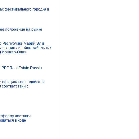
х фестивального городка в
ее положение на рынке
о Республике Марий Эл в
ьзование линейно-кабельных
д Йошкар-Ола».
PPF Real Estate Russia
ty, официально подписали
 соответствии с
атформу доставки
оваться в ходе