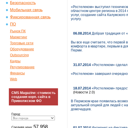
Безопасность
«Ростелеком» выступил техническ
Мобильная связь
областном центре региона в 2014
услуг, создание сайта Калужского
Фиксированная связь
услугу.
ПО
Рынок ПК
06.08.2014
Добрая традиция от «
Маркетинг
Вы все еще считаете, что первой 
Торговые сети
комфорта в квартире, первым в до
Оборудование
Перми.
Outsourcing
Кадры
31.07.2014
«Ростелеком» сделал
Регулирование
Финансы
«Ростелеком» завершил очередной
Web
18.07.2014
«Ростелеком» предост
(Новости 2.0)
CMS Magazine: стоимость
создания корп. сайта в
Приволжском ФО
В Пермском крае появилась возмо
актуальной опцией для людей с на
домочадцев.
Город:
57 958
Средняя цена:
01.07.2014
Интернет на фестивал