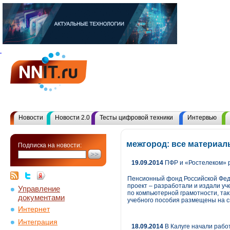
Новости
Новости 2.0
Тесты цифровой техники
Интервью
межгород: все материал
Подписка на новости:
19.09.2014
ПФР и «Ростелеком» р
Пенсионный фонд Российской Фед
проект – разработали и издали уч
Управление
по компьютерной грамотности, та
документами
учебного пособия размещены на с
Интернет
Интеграция
18.09.2014
В Калуге начали рабо