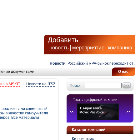
Добавить
новость
мероприятие
компанию
Новости:
Российский RPA-рынок переходит от автомат
ление документами
О нас
и на MSKIT
Новости на ITSZ
Поиск:
Тесты цифровой техники
» реализовали совместный
ры в качестве самоучителя
неров. Все материалы
Каталог компаний
Кит-системс