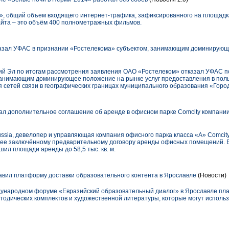
, общий объем входящего интернет-трафика, зафиксированного на площадка
байта – это объём 400 полнометражных фильмов.
азал УФАС в признании «Ростелекома» субъектом, занимающим доминирующ
й Эл по итогам рассмотрения заявления ОАО «Ростелеком» отказал УФАС п
занимающим доминирующее положение на рынке услуг предоставления в пол
 сетей связи в географических границах муниципального образования «Горо
л дополнительное соглашение об аренде в офисном парке Comcity компании 
ussia, девелопер и управляющая компания офисного парка класса «А» Comci
ее заключённому предварительному договору аренды офисных помещений. В
ил площади аренды до 58,5 тыс. кв. м.
вил платформу доставки образовательного контента в Ярославле
(Новости)
дународном форуме «Евразийский образовательный диалог» в Ярославле пл
тодических комплектов и художественной литературы, которые могут использ