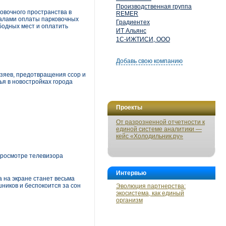
Производственная группа
овочного пространства в
REMER
налами оплаты парковочных
Градиентех
бодных мест и оплатить
ИТ Альянс
1С-ИЖТИСИ, ООО
Добавь свою компанию
озяев, предотвращения ссор и
ья в новостройках города
Проекты
От разрозненной отчетности к
единой системе аналитики —
кейс «Холодильник.ру»
просмотре телевизора
Интервью
 на экране станет весьма
ников и беспокоится за сон
Эволюция партнерства:
экосистема, как единый
организм