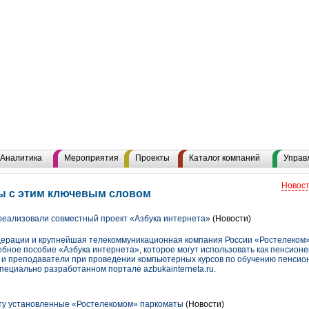
Аналитика
Мероприятия
Проекты
Каталог компаний
Управ
Новост
ы с этим ключевым словом
еализовали совместный проект «Азбука интернета»
(Новости)
ерации и крупнейшая телекоммуникационная компания России «Ростелеком
ебное пособие «Азбука интернета», которое могут использовать как пенсионе
к и преподаватели при проведении компьютерных курсов по обучению пенсио
пециально разработанном портале azbukainterneta.ru.
ту установленные «Ростелекомом» паркоматы
(Новости)