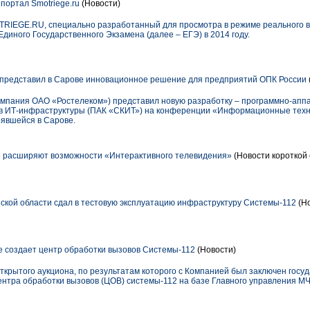
портал Smotriege.ru
(Новости)
TRIEGE.RU, специально разработанный для просмотра в режиме реального 
диного Государственного Экзамена (далее – ЕГЭ) в 2014 году.
едставил в Сарове инновационное решение для предприятий ОПК России
пания ОАО «Ростелеком») представил новую разработку – программно-апп
ов ИТ-инфраструктуры (ПАК «СКИТ») на конференции «Информационные техн
явшейся в Сарове.
» расширяют возможности «Интерактивного телевидения»
(Новости короткой 
ской области сдал в тестовую эксплуатацию инфраструктуру Системы-112
(Но
е создает центр обработки вызовов Системы-112
(Новости)
крытого аукциона, по результатам которого с Компанией был заключен госу
нтра обработки вызовов (ЦОВ) системы-112 на базе Главного управления МЧ