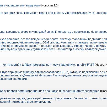
вы к «лошадиным» нагрузкам
(Новости 2.0)
товит сети связи Пермского края к повышенным нагрузкам накануне наступаю
спользовать систему спутниковой связи Глобалстар в проектах по безопасно
ское решение, позволяющее использовать систему глобальной подвижной сп
ий с территорий, не покрытых GSM связью. Компания планирует использова
с обеспечением безопасности граждан и повышением эффективности работы
ной мультисервисной спутниковой сети Глобалстар в России является доче
т «оптический» ШПД и представляет новую тарифную линейку FAST
(Новости
льную тарифную линейку для пользователей ШПД, которые подключены по «
тарифных планов «Домашний Интернет Fast » предлагаемая скорость передачи
овавшими тарифами.
боту первая демонстрационная площадка интерактивного телевидения
(Нов
ионная площадка, где каждый житель города сможет бесплатно протестиров
ешений - интерактивное телевидение.