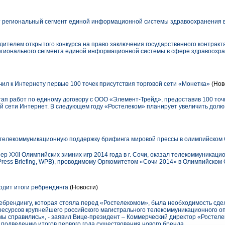
 региональный сегмент единой информационной системы здравоохранения в
телем открытого конкурса на право заключения государственного контракта 
егионального сегмента единой информационной системы в сфере здравоохр
ил к Интернету первые 100 точек присутствия торговой сети «Монетка»
(Нов
ап работ по единому договору с ООО «Элемент-Трейд», предоставив 100 точ
й сети Интернет. В следующем году «Ростелеком» планирует увеличить долю
телекоммуникационную поддержку брифинга мировой прессы в олимпийском
р XXII Олимпийских зимних игр 2014 года в г. Сочи, оказал телекоммуникац
ress Briefing, WPB), проводимому Оргкомитетом «Сочи 2014» в Олимпийском 
дит итоги ребрендинга
(Новости)
ебрендингу, которая стояла перед «Ростелекомом», была необходимость сд
 ресурсов крупнейшего российского магистрального телекоммуникационного 
 мы справились», - заявил Вице-президент – Коммерческий директор «Ростел
подведению итогов первого года существования нового бренда.