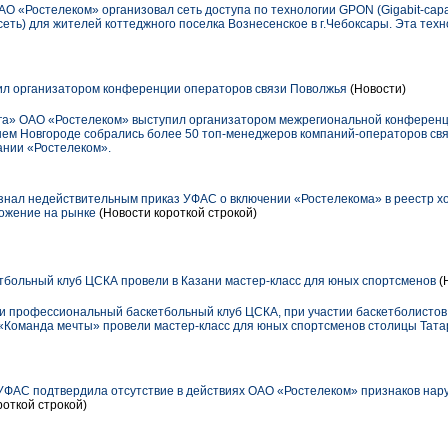
О «Ростелеком» организовал сеть доступа по технологии GPON (Gigabit-capabl
сеть) для жителей коттеджного поселка Вознесенское в г.Чебоксары. Эта тех
л организатором конференции операторов связи Поволжья
(Новости)
а» ОАО «Ростелеком» выступил организатором межрегиональной конференц
ем Новгороде собрались более 50 топ-менеджеров компаний-операторов свя
нии «Ростелеком».
нал недействительным приказ УФАС о включении «Ростелекома» в реестр х
жение на рынке
(Новости короткой строкой)
тбольный клуб ЦСКА провели в Казани мастер-класс для юных спортсменов
(
 и профессиональный баскетбольный клуб ЦСКА, при участии баскетболистов
«Команда мечты» провели мастер-класс для юных спортсменов столицы Тата
УФАС подтвердила отсутствие в действиях ОАО «Ростелеком» признаков нар
роткой строкой)