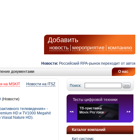
Добавить
новость
мероприятие
компанию
Новости:
Российский RPA-рынок переходит от автоматизац
ление документами
О нас
и на MSKIT
Новости на ITSZ
Поиск:
D
(Новости)
Тесты цифровой техники
рактивного телевидения» -
remium HD и TV1000 Megahit
Viasat Nature HD).
Каталог компаний
Кит-системс