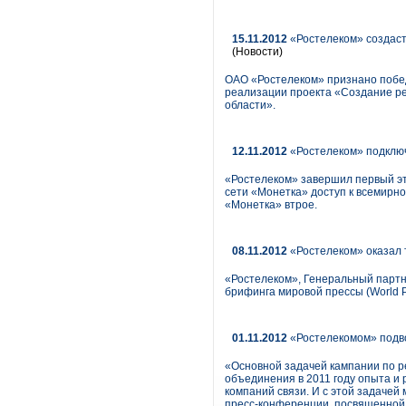
15.11.2012
«Ростелеком» создаст
(Новости)
ОАО «Ростелеком» признано победи
реализации проекта «Создание р
области».
12.11.2012
«Ростелеком» подключ
«Ростелеком» завершил первый эт
сети «Монетка» доступ к всемирно
«Монетка» втрое.
08.11.2012
«Ростелеком» оказал 
«Ростелеком», Генеральный партне
брифинга мировой прессы (World P
01.11.2012
«Ростелекомом» подво
«Основной задачей кампании по р
объединения в 2011 году опыта и
компаний связи. И с этой задачей
пресс-конференции, посвященной 