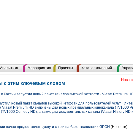
Аналитика
Мероприятия
Проекты
Каталог компаний
Управ
Новост
ы с этим ключевым словом
 России запустил новый пакет каналов высокой четкости - Viasat Premium H
устил новый пакет каналов высокой четкости для пользователей услуг «Инте
та Viasat Premium HD включены два новых премиальных киноканала (TV1000 P
TV1000 Comedy HD), а также два документальных канала (Viasat History HD и 
ии начал предоставлять услуги связи на базе технологии GPON
(Новости)