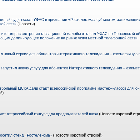
жный суд отказал УФАС в признании «Ростелекома» субъектом, занимающ
ной связи
(Новости)
 итогам рассмотрения кассационной жалобы отказал УФАС по Пензенской об
ающим доминирующее положение на рынке услуг местной телефонной связи.
л новый сервис для абонентов интерактивного телевидения – ежемесячную п
 запустил новую услугу для абонентов Интерактивного телевидения – ежеме
тбольный ЦСКА дали старт всероссийской программе мастер–классов для ю
й)
ет всероссийский конкурс для предподавателей школ
(Новости короткой стр
осетил стенд «Ростелекома»
(Новости короткой строкой)