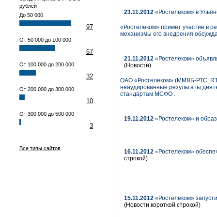
рублей
23.11.2012
«Ростелеком» в Ульян
До 50 000
97
«Ростелеком» примет участие в р
механизмы его внедрения обсужда
От 50 000 до 100 000
67
21.11.2012
«Ростелеком» объявля
От 100 000 до 200 000
(Новости)
32
ОАО «Ростелеком» (ММВБ-РТС: RT
неаудированные результаты деяте
От 200 000 до 300 000
стандартам МСФО .
10
От 300 000 до 500 000
19.11.2012
«Ростелеком» и образ
3
Все типы сайтов
16.11.2012
«Ростелеком» обеспе
строкой)
15.11.2012
«Ростелеком» запусти
(Новости короткой строкой)