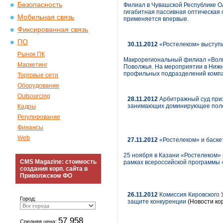
Безопасность
Филиал в Чувашской Республике ОА
гигабитная пассивная оптическая 
Мобильная связь
применяется впервые.
Фиксированная связь
ПО
30.11.2012
«Ростелеком» выступи
Рынок ПК
Макрорегиональный филиал «Волг
Маркетинг
Поволжья. На мероприятии в Нижн
профильных подразделений компа
Торговые сети
Оборудование
Outsourcing
28.11.2012
Арбитражный суд приз
занимающих доминирующее поло
Кадры
Регулирование
Финансы
Web
27.11.2012
«Ростелеком» и баске
25 ноября в Казани «Ростелеком»
CMS Magazine: стоимость
рамках всероссийской программы 
создания корп. сайта в
Приволжском ФО
26.11.2012
Комиссия Кировского 
Город:
защите конкуренции
(Новости ко
57 958
Средняя цена: