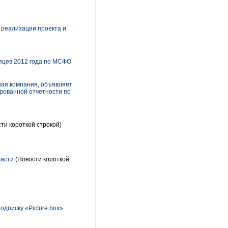
 реализации проекта и
яцев 2012 года по МСФО
ая компания, объявляет
ированной отчетности по
ти короткой строкой)
ласти
(Новости короткой
дписку «Picture box»