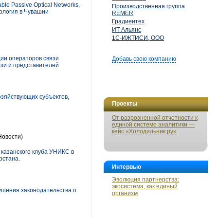
e Passive Optical Networks,
Производственная группа
нология в Чувашии
REMER
Градиентех
ИТ Альянс
1С-ИЖТИСИ, ООО
ии операторов связи
Добавь свою компанию
зи и представителей
озяйствующих субъектов,
Проекты
От разрозненной отчетности к
единой системе аналитики —
кейс «Холодильник.ру»
Новости)
 казанского клуба УНИКС в
рстана.
Интервью
Эволюция партнерства:
экосистема, как единый
ушения законодательства о
организм