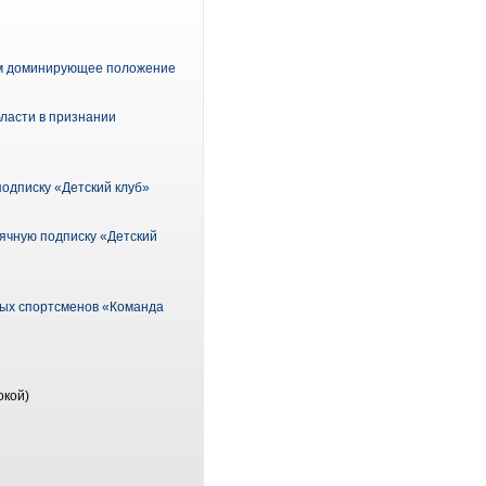
им доминирующее положение
ласти в признании
одписку «Детский клуб»
сячную подписку «Детский
ных спортсменов «Команда
окой)