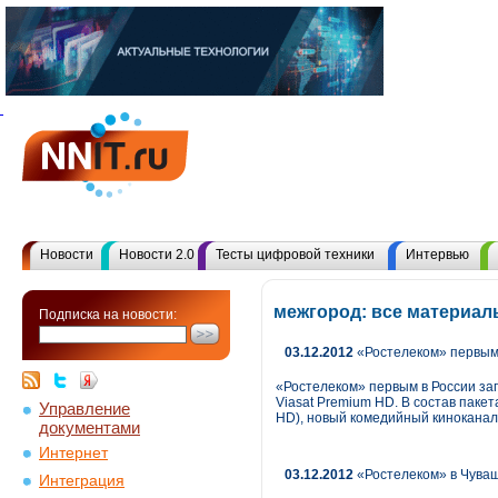
Новости
Новости 2.0
Тесты цифровой техники
Интервью
межгород: все материал
Подписка на новости:
03.12.2012
«Ростелеком» первым в
«Ростелеком» первым в России зап
Viasat Premium HD. В состав паке
Управление
HD), новый комедийный киноканал (
документами
Интернет
03.12.2012
«Ростелеком» в Чуваш
Интеграция