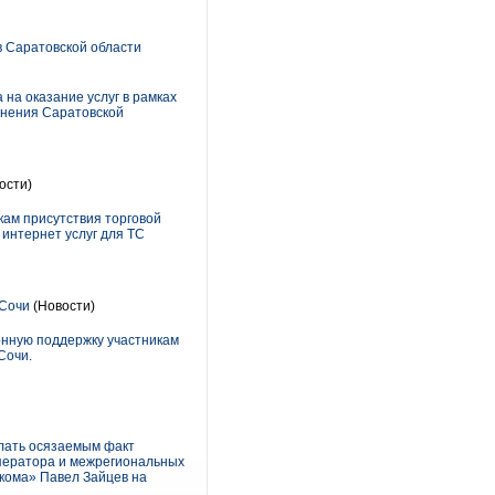
 Саратовской области
на оказание услуг в рамках
анения Саратовской
ости)
кам присутствия торговой
 интернет услуг для ТС
 Сочи
(Новости)
ионную поддержку участникам
Сочи.
елать осязаемым факт
оператора и межрегиональных
екома» Павел Зайцев на