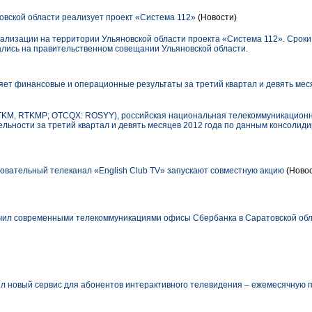
овской области реализует проект «Система 112»
(Новости)
еализации на территории Ульяновской области проекта «Система 112». Сроки
лись на правительственном совещании Ульяновской области.
ет финансовые и операционные результаты за третий квартал и девять мес
KM, RTKMP; OTCQX: ROSYY), российская национальная телекоммуникационн
льности за третий квартал и девять месяцев 2012 года по данным консолид
овательный телеканал «English Club TV» запускают совместную акцию
(Новос
чил современными телекоммуникациями офисы Сбербанка в Саратовской об
л новый сервис для абонентов интерактивного телевидения – ежемесячную по