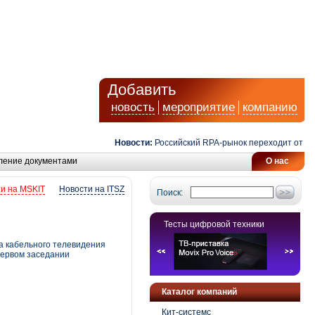
Добавить
новость
мероприятие
компанию
Новости:
Российский RPA-рынок переходит от автом
ление документами
О нас
и на MSKIT
Новости на ITSZ
Поиск:
Тесты цифровой техники
ка кабельного телевидения
первом заседании
Каталог компаний
Кит-системс