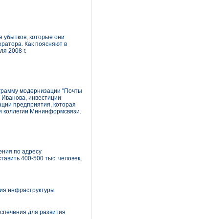
 убытков, которые они
ератора. Как поясняют в
я 2008 г.
ограмму модернизации "Почты
я Иванова, инвестиции
ации предприятия, которая
ии коллегии Мининформсвязи.
ения по адресу
тавить 400-500 тыс. человек,
тия инфраструктуры
еспечения для развития