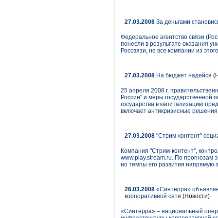
27.03.2008
За деньгами становис
Федеральное агентство связи (Ро
понесли в результате оказания ун
Россвязи, не все компании из это
27.03.2008
На бюджет надейся
(
25 апреля 2008 г. правительстве
России" и меры государственной п
государства в капитализацию пре
включает антикризисные решения 
27.03.2008
"Стрим-контент" соци
Компания "Стрим-контент", контр
www.play.stream.ru. По прогнозам
но темпы его развития напрямую з
26.03.2008
«Синтерра» объявляет
корпоративной сети
(Новости)
«Синтерра» – национальный опера