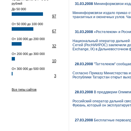
рублей
31.03.2008
Мининформсвязи изда
До 50 000
Мининформсвязи издало приказ от
97
транзитных и оконечных узлов. Ча
От 50 000 до 100 000
67
31.03.2008
«Ростелеком» и Росни
От 100 000 до 200 000
Национальный оператор дальней 
Сетей (РосНИИРОС) заключили дог
32
Exchange, IX) в Дальневосточном 
От 200 000 до 300 000
10
28.03.2008
"Таттелеком" сообщае
От 300 000 до 500 000
Согласно Приказу Министерства ин
3
Республики Татарстан открыт вых
Все типы сайтов
28.03.2008
В преддверии Олимп
Российский оператор дальней связ
Фуюань, который он эксплуатирует
27.03.2008
Бесплатные первоапр