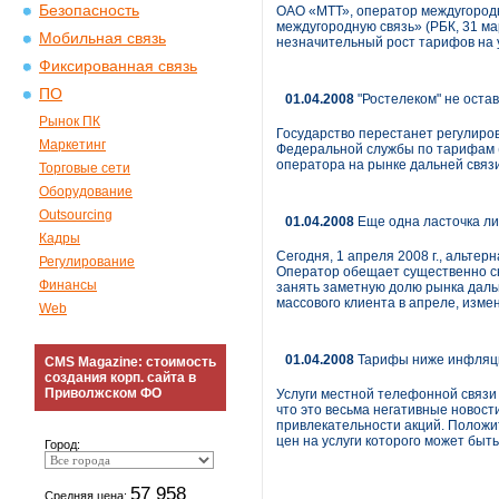
Безопасность
ОАО «МТТ», оператор междугородн
междугородную связь» (РБК, 31 ма
Мобильная связь
незначительный рост тарифов на 
Фиксированная связь
ПО
01.04.2008
"Ростелеком" не остав
Рынок ПК
Государство перестанет регулиров
Маркетинг
Федеральной службы по тарифам (
оператора на рынке дальней связ
Торговые сети
Оборудование
Outsourcing
01.04.2008
Еще одна ласточка л
Кадры
Сегодня, 1 апреля 2008 г., альте
Регулирование
Оператор обещает существенно сн
Финансы
занять заметную долю рынка дальн
массового клиента в апреле, изме
Web
01.04.2008
Тарифы ниже инфляци
CMS Magazine: стоимость
создания корп. сайта в
Приволжском ФО
Услуги местной телефонной связи 
что это весьма негативные новос
привлекательности акций. Положи
цен на услуги которого может быт
Город:
57 958
Средняя цена: