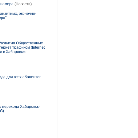
 номера
(Новости)
анзитных, оконечно-
ра".
 Развития Общественных
рнет трафиком (Internet
» в Хабаровске.
ода для всех абонентов
о перехода Хабаровск-
G).