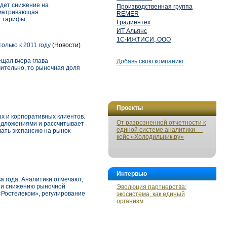
ждет снижение на
Производственная группа
усматривающая
REMER
и тарифы.
Градиентех
ИТ Альянс
1С-ИЖТИСИ, ООО
олько к 2011 году
(Новости)
ещал вчера глава
Добавь свою компанию
чительно, то рыночная доля
Проекты
ых и корпоративных клиентов.
От разрозненной отчетности к
едложениями и рассчитывает
единой системе аналитики —
чать экспансию на рынок
кейс «Холодильник.ру»
Интервью
а года. Аналитики отмечают,
в и снижению рыночной
Эволюция партнерства:
«Ростелеком», регулирование
экосистема, как единый
организм