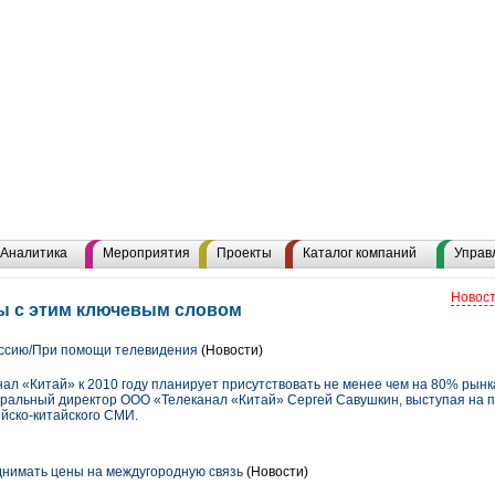
Аналитика
Мероприятия
Проекты
Каталог компаний
Управ
Новост
ы с этим ключевым словом
оссию/При помощи телевидения
(Новости)
ал «Китай» к 2010 году планирует присутствовать не менее чем на 80% рын
неральный директор ООО «Телеканал «Китай» Сергей Савушкин, выступая на 
йско-китайского СМИ.
нимать цены на междугородную связь
(Новости)