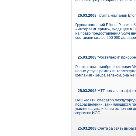
инфраструктуры корпоративной се
26.03.2008
Группа компаний Effor
Группа компаний Effortel Россия 
«ИнтерКамСервис», входящее в ГК 
на право предоставления услуг вн
составили свыше 200 000 доллар
25.03.2008
"Ростелеком" приобр
Ростелеком приобрел софтсвич MV
новых услуг в рамках интеллектуа
компания - Зебра Телеком, она же
25.03.2008
МТТ повышает эффек
ОАО «МТТ», оператор междугород
подразделений, занимающихся про
усилия на увеличении рыночной до
сервисов ИСС.
25.03.2008
Счета за связь вырас