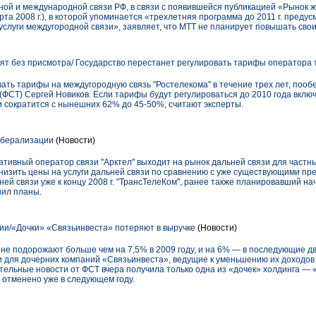
ой и международной связи РФ, в связи с появившейся публикацией «Рынок 
рта 2008 г.), в которой упоминается «трехлетняя программа до 2011 г. пред
услуги междугородной связи», заявляет, что МТТ не планирует повышать сво
ят без присмотра/ Государство перестанет регулировать тарифы оператора т
ать тарифы на междугородную связь "Ростелекома" в течение трех лет, пооб
ФСТ) Сергей Новиков. Если тарифы будут регулироваться до 2010 года вклю
и сократится с нынешних 62% до 45-50%, считают эксперты.
иберализации
(Новости)
рнативный оператор связи "Арктел" выходит на рынок дальней связи для частн
изить цены на услуги дальней связи по сравнению с уже существующими пр
ей связи уже к концу 2008 г. "ТрансТелеКом", ранее также планировавший на
нил планы.
и/«Дочки» «Связьинвеста» потеряют в выручке
(Новости)
не подорожают больше чем на 7,5% в 2009 году, и на 6% — в последующие дв
ти для дочерних компаний «Связьинвеста», ведущие к уменьшению их доходо
тельные новости от ФСТ вчера получила только одна из «дочек» холдинга — 
ь отменено уже в следующем году.