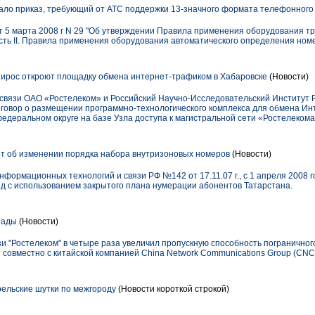
ло приказ, требующий от АТС поддержки 13-значного формата телефонного
 5 марта 2008 г N 29 "Об утверждении Правила применения оборудования тр
сть II. Правила применения оборудования автоматического определения номе
ирос откроют площадку обмена интернет-трафиком в Хабаровске
(Новости)
связи ОАО «Ростелеком» и Российский Научно-Исследовательский Институт
овор о размещении программно-технологического комплекса для обмена Инте
федеральном округе на базе Узла доступа к магистральной сети «Ростелекома
т об изменении порядка набора внутризоновых номеров
(Новости)
формационных технологий и связи РФ №142 от 17.11.07 г., с 1 апреля 2008 г
од с использованием закрытого плана нумерации абонентов Татарстана.
иады
(Новости)
и "Ростелеком" в четыре раза увеличил пропускную способность пограничног
 совместно с китайской компанией China Network Communications Group (CNC
ельские шутки по межгороду
(Новости короткой строкой)