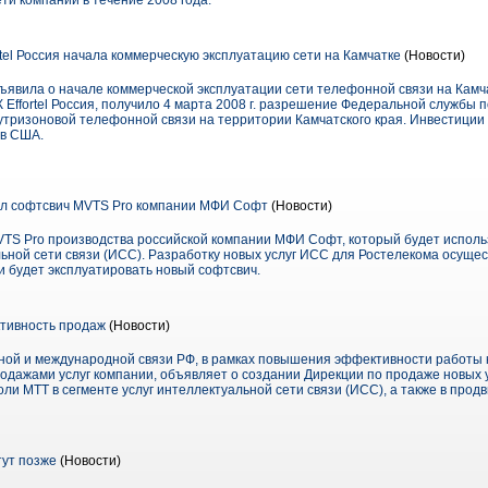
ти компании в течение 2008 года.
tel Россия начала коммерческую эксплуатацию сети на Камчатке
(Новости)
объявила о начале коммерческой эксплуатации сети телефонной связи на Кам
Effortel Россия, получило 4 марта 2008 г. разрешение Федеральной службы п
утризоновой телефонной связи на территории Камчатского края. Инвестиции 
ов США.
ел софтсвич MVTS Pro компании МФИ Софт
(Новости)
TS Pro производства российской компании МФИ Софт, который будет испол
льной сети связи (ИСС). Разработку новых услуг ИСС для Ростелекома осуще
 и будет эксплуатировать новый софтсвич.
тивность продаж
(Новости)
ной и международной связи РФ, в рамках повышения эффективности работы 
дажами услуг компании, объявляет о создании Дирекции по продаже новых у
ли МТТ в сегменте услуг интеллектуальной сети связи (ИСС), а также в про
тут позже
(Новости)