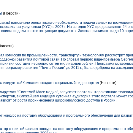
ь!
(Новости)
ссвязь) напомнило операторам о необходимости подачи заявок на возмещение
иверсальных услуг связи (УУС) в 2007 г. На сегодня УУС предоставляют 24 оп
го списка подали соответствующие документы. Заявки принимаются до 10 апрел
Новости)
нная комиссия по промышленности, транспорту и технологиям рассмотрит пр
оддержки развития почтовой связи. По словам первого вице-премьера Серге
дприятия составят несколько сотен миллиардов рублей. Программа модерниз
и программу развития "Почты России" до 2011 г., была одобрена на заседан
ализируется/ Компания создает социальный видеопортал
(Новости)
олируемая "Системой Масс-медиа", запускает портал интерактивного телевид
 экспертов, в ближайшем будущем суточная аудитория этого портала может сос
ависят от роста проникновения широкополосного доступа в России.
 конкурс на поставку оборудования и программного обеспечения для разви
тор связи, объявляет конкурс на поставку оборудования и программного об