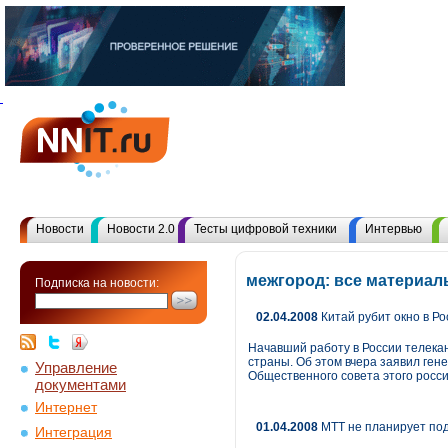
Новости
Новости 2.0
Тесты цифровой техники
Интервью
межгород: все материал
Подписка на новости:
02.04.2008
Китай рубит окно в Р
Начавший работу в России телекан
страны. Об этом вчера заявил ге
Управление
Общественного совета этого росси
документами
Интернет
01.04.2008
МТТ не планирует под
Интеграция