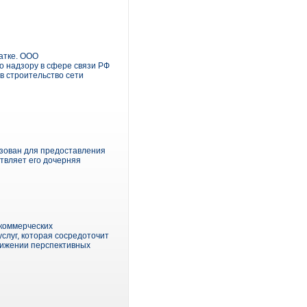
чатке. ООО
о надзору в сфере связи РФ
в строительство сети
ьзован для предоставления
ствляет его дочерняя
коммерческих
слуг, которая сосредоточит
движении перспективных