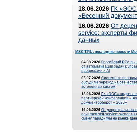
18.06.2026
ГК «ЭОС»
«Весенний документ
16.06.2026
От децен
service: эксперты 
данных
MSKIT.RU: последние новости Мо
04.08.2026
Российский RPA-рын
от автоматизации задач к упр
процессами и AI
03.07.2026
Системные програ
обсудили переход на отечеств
встроенных систем
18.06.2026
ГК «ЭОС» подвела и
партнерской конференции «Ве
документооборот – 2026»
16.06.2026
От децентрализован
governed self-service: эксперт
смену парадигмы на рынке дан