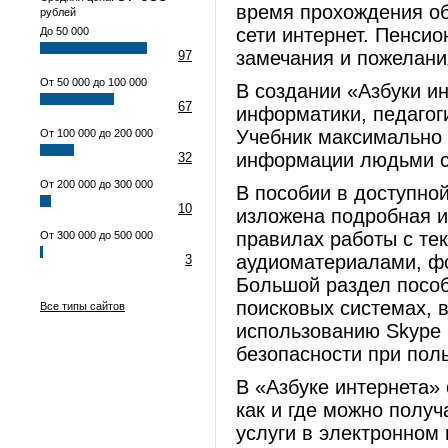
время прохождения об
рублей
сети интернет. Пенси
До 50 000
замечания и пожелани
97
От 50 000 до 100 000
В создании «Азбуки и
67
информатики, педагоги
Учебник максимально 
От 100 000 до 200 000
информации людьми с
32
От 200 000 до 300 000
В пособии в доступно
10
изложена подробная и
правилах работы с те
От 300 000 до 500 000
аудиоматериалами, ф
3
Большой раздел посо
поисковых системах, 
Все типы сайтов
использованию Skype 
безопасности при пол
В «Азбуке интернета»
как и где можно полу
услуги в электронном 