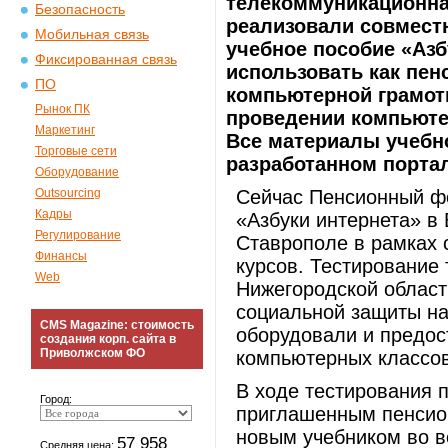
телекоммуникационна
Безопасность
реализовали совместн
Мобильная связь
учебное пособие «Азб
Фиксированная связь
использовать как пен
ПО
компьютерной грамотн
Рынок ПК
проведении компьюте
Маркетинг
Все материалы учебн
Торговые сети
разработанном портале
Оборудование
Outsourcing
Сейчас Пенсионный фо
Кадры
«Азбуки интернета» в 
Регулирование
Ставрополе в рамках 
Финансы
курсов. Тестирование
Web
Нижегородской област
социальной защиты на
CMS Magazine: стоимость
оборудовали и предос
создания корп. сайта в
Приволжском ФО
компьютерных классов
В ходе тестирования 
Город:
приглашенным пенсион
новым учебником во вс
57 958
Средняя цена: