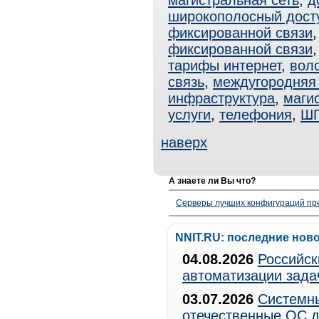
магистральная сеть
,
д
широкополосный дост
фиксированной связи
фиксированной связи
тарифы интернет
,
вол
связь
,
междугородняя 
инфраструктура
,
маги
услуги
,
телефония
,
Ш
наверх
А знаете ли Вы что?
Серверы лучших конфигураций пре
NNIT.RU: последние нов
04.08.2026
Российск
автоматизации зада
03.07.2026
Системны
отечественные ОС д