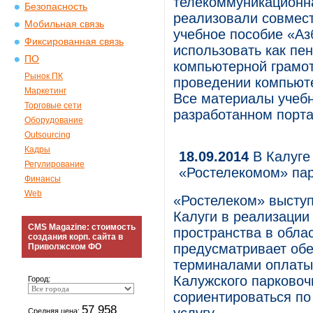
телекоммуникационн
Безопасность
реализовали совмест
Мобильная связь
учебное пособие «Азб
Фиксированная связь
использовать как пе
ПО
компьютерной грамот
Рынок ПК
проведении компьюте
Маркетинг
Все материалы учеб
Торговые сети
разработанном портал
Оборудование
Outsourcing
Кадры
18.09.2014
В Калуге
Регулирование
«Ростелекомом» па
Финансы
Web
«Ростелеком» высту
Калуги в реализации
CMS Magazine: стоимость
пространства в облас
создания корп. сайта в
предусматривает обе
Приволжском ФО
терминалами оплаты 
Калужского парковоч
Город:
сориентироваться по
57 958
Средняя цена: