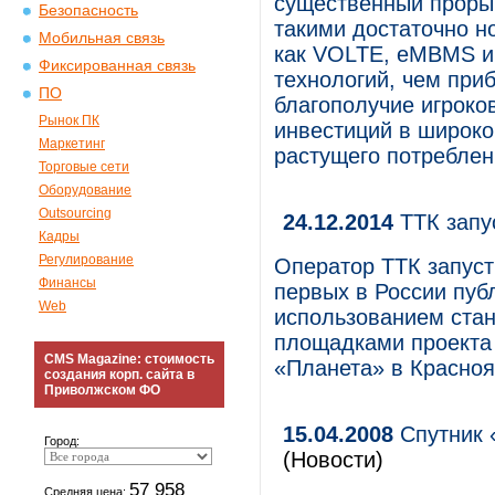
существенный прорыв
Безопасность
такими достаточно н
Мобильная связь
как VOLTE, eMBMS и 
Фиксированная связь
технологий, чем при
ПО
благополучие игроко
Рынок ПК
инвестиций в широко
Маркетинг
растущего потреблен
Торговые сети
Оборудование
Outsourcing
24.12.2014
ТТК запус
Кадры
Регулирование
Оператор ТТК запуст
Финансы
первых в России публ
Web
использованием стан
площадками проекта 
CMS Magazine: стоимость
«Планета» в Красноя
создания корп. сайта в
Приволжском ФО
15.04.2008
Спутник 
Город:
(Новости)
57 958
Средняя цена: