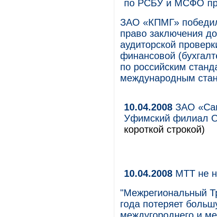
по РСБУ и МСФО п
ЗАО «КПМГ» победил
право заключения до
аудиторской проверки
финансовой (бухгалт
по российским станд
международным стан
10.04.2008
ЗАО «Сам
Уфимский филиал О
короткой строкой)
10.04.2008
МТТ не н
"Межрегиональный Т
года потеряет больш
междугороднего и м