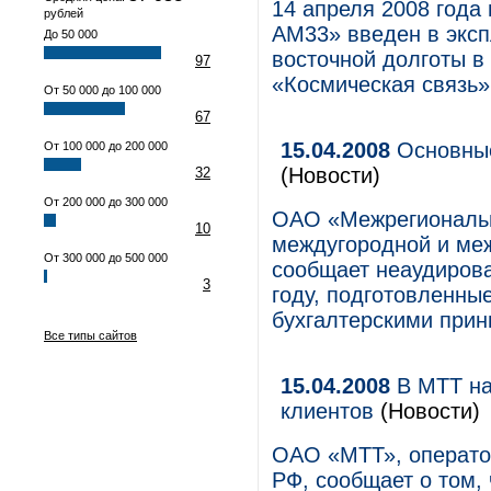
14 апреля 2008 года
рублей
АМ33» введен в эксп
До 50 000
восточной долготы в
97
«Космическая связь»
От 50 000 до 100 000
67
15.04.2008
Основные
От 100 000 до 200 000
(Новости)
32
От 200 000 до 300 000
ОАО «Межрегиональн
10
междугородной и ме
От 300 000 до 500 000
сообщает неаудирова
3
году, подготовленны
бухгалтерскими при
Все типы сайтов
15.04.2008
В МТТ на
клиентов
(Новости)
ОАО «МТТ», операто
РФ, сообщает о том,