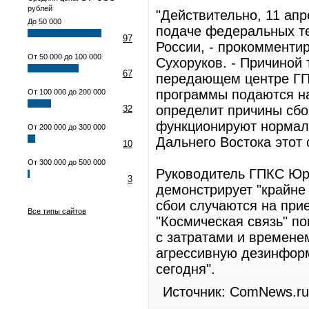
рублей
"Действительно, 11 ап
До 50 000
подаче федеральных те
97
России, - прокоммент
От 50 000 до 100 000
Сухоруков. - Причиной
67
передающем центре ГПК
программы подаются на
От 100 000 до 200 000
определит причины сбо
32
функционируют нормаль
От 200 000 до 300 000
Дальнего Востока этот 
10
От 300 000 до 500 000
Руководитель ГПКС Юр
3
демонстрирует "крайне 
сбои случаются на при
Все типы сайтов
"Космическая связь" п
с затратами и времене
агрессивную дезинфор
сегодня".
Источник: ComNews.ru