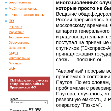
многочисленных случ
Безопасность
которые просто не бы
Мобильная связь
Вещание общефедераль
Фиксированная связь
России прерывалось в п
ПО
московскому времени.
Рынок ПК
аппарата генерального
Маркетинг
и радиовещательная се
Торговые сети
поступал на приемные 
Оборудование
спутников ("Экспресс-А
Outsourcing
принадлежащих госуда
Кадры
Регулирование
связь", - пояснил он.
Финансы
Web
"Аварийный перерыв в
проблемах в состоянии 
CMS Magazine: стоимость
Паутов. По его словам,
создания корп. сайта в
проблемами с резерви
Приволжском ФО
Паутова, случалось, ч
резервную емкость, и 
Город:
оператору "Газком".
57 958
Средняя цена: