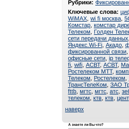
Рубрики:
Фиксированн
Ключевые слова:
ци
WiMAX
,
wi fi москва
,
5
Комстар
,
комстар дире
Телеком
,
Голден Теле
сети передачи данных
Яндекс.Wi-Fi
,
Акадо
,
ф
фиксированной связи
офисные сети
,
ip тел
fi
,
wifi
,
АСВТ
,
АСВТ
,
Ма
Ростелеком МТТ
,
комп
Телеком
,
Ростелеком
,
ТрансТелеКом
,
ЗАО Т
fttb
,
мгтс
,
мгтс
,
атс
,
зе
телеком
,
ктв
,
ктв
,
цен
наверх
А знаете ли Вы что?