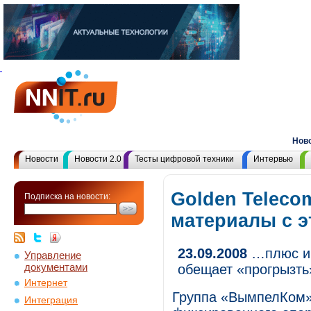
Новости:
Р
Новости
Новости 2.0
Тесты цифровой техники
Интервью
Golden Teleco
Подписка на новости:
материалы с 
23.09.2008
…плюс ин
Управление
документами
обещает «прогрызть
Интернет
Группа «ВымпелКом»
Интеграция