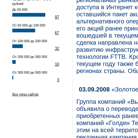
региональных рынках
рублей
доступа в Интернет
До 50 000
оставшийся пакет ак
97
альтернативного опе
От 50 000 до 100 000
его акций ранее при
67
вошедшей в текущем
От 100 000 до 200 000
сделка направлена н
32
развитию инфраструк
технологии FTTB. Кр
От 200 000 до 300 000
текущем году также 
10
регионах страны. Об
От 300 000 до 500 000
3
03.09.2008
«Золотое
Все типы сайтов
Группа компаний «Вы
объявила о переводе
приобретенных ранее
компаний «Голден Те
этим на всей террит
рекламная кампания 