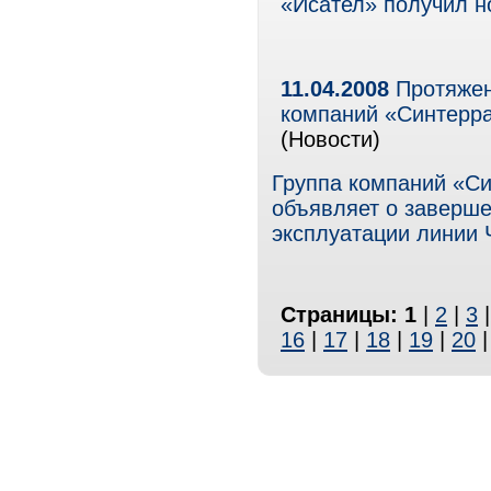
«Исател» получил н
11.04.2008
Протяжен
компаний «Синтерра
(Новости)
Группа компаний «Си
объявляет о заверше
эксплуатации линии
Страницы:
1
|
2
|
3
16
|
17
|
18
|
19
|
20