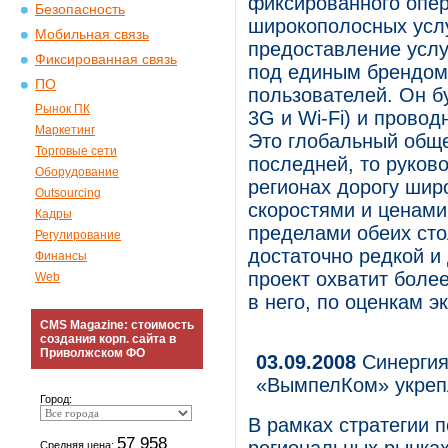
фиксированного опер
Безопасность
широкополосных услу
Мобильная связь
предоставление услу
Фиксированная связь
под единым брендом
ПО
пользователей. Он б
Рынок ПК
3G и Wi-Fi) и провод
Маркетинг
Это глобальный обще
Торговые сети
последней, то руков
Оборудование
регионах дорогу шир
Outsourcing
скоростями и ценами
Кадры
пределами обеих сто
Регулирование
достаточно редкой и 
Финансы
проект охватит боле
Web
в него, по оценкам э
CMS Magazine: стоимость
создания корп. сайта в
Приволжском ФО
03.09.2008
Синергия
«ВымпелКом» укрепл
Город:
В рамках стратегии 
57 958
Средняя цена: