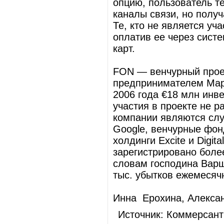
опцию, пользователь т
каналы связи, но получ
Те, кто не является уч
оплатив ее через сист
карт.
FON — венчурный проек
предпринимателем Мар
2006 года €18 млн инве
участия в проекте не р
компании являются слу
Google, венчурные фонд
холдинги Excite и Digit
зарегистрировано более
словам господина Варш
тыс. убытков ежемесяч
Инна Ерохина, Алекса
Источник: Коммерсант