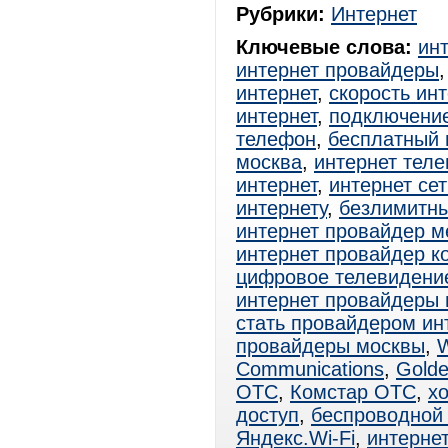
Рубрики:
Интернет
Ключевые слова:
ин
интернет провайдеры
интернет
,
скорость ин
интернет
,
подключение
телефон
,
бесплатный 
москва
,
интернет тел
интернет
,
интернет сет
интернету
,
безлимитны
интернет провайдер м
интернет провайдер к
цифровое телевидени
интернет провайдеры
стать провайдером ин
провайдеры москвы
,
W
Communications
,
Golde
ОТС
,
Комстар ОТС
,
хо
доступ
,
беспроводной 
Яндекс.Wi-Fi
,
интернет