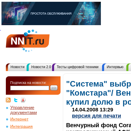
Новости
Новости 2.0
Тесты цифровой техники
Интервью
"Система" выбр
Подписка на новости:
"Комстара"/ Ве
купил долю в ро
Управление
14.04.2008 13:29
документами
версия для печати
Интернет
Венчурный фонд Coral
Интеграция