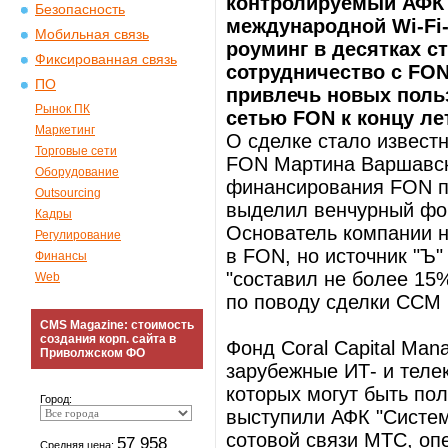
контролируемый АФК 
Безопасность
международной Wi-Fi-
Мобильная связь
роуминг в десятках с
Фиксированная связь
сотрудничество с FON
ПО
привлечь новых поль
Рынок ПК
сетью FON к концу ле
Маркетинг
О сделке стало извест
Торговые сети
FON Мартина Варшавски
Оборудование
финансирования FON по
Outsourcing
выделил венчурный фо
Кадры
Основатель компании н
Регулирование
в FON, но источник "Ъ"
Финансы
"составил не более 15
Web
по поводу сделки ССМ 
CMS Magazine: стоимость
создания корп. сайта в
Фонд Coral Capital Man
Приволжском ФО
зарубежные ИТ- и теле
которых могут быть по
Город:
выступили АФК "Систем
сотовой связи МТС, оп
57 958
Средняя цена: