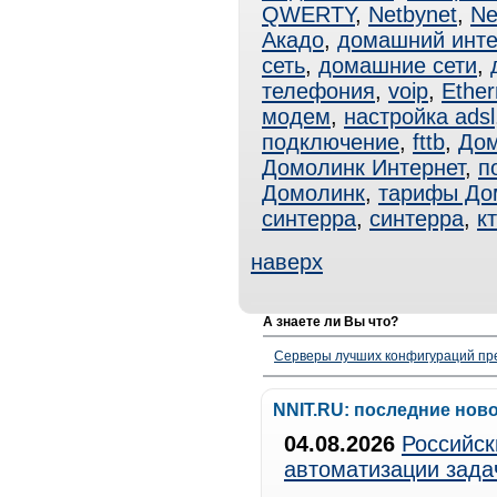
QWERTY
,
Netbynet
,
Ne
Акадо
,
домашний инте
сеть
,
домашние сети
,
телефония
,
voip
,
Ether
модем
,
настройка adsl
подключение
,
fttb
,
Дом
Домолинк Интернет
,
п
Домолинк
,
тарифы До
синтерра
,
синтерра
,
к
наверх
А знаете ли Вы что?
Серверы лучших конфигураций пре
NNIT.RU: последние нов
04.08.2026
Российск
автоматизации зада