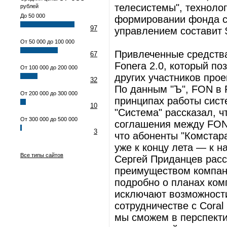
телесистемы", технолог
рублей
До 50 000
формировании фонда с
97
управлением составит 
От 50 000 до 100 000
Привлеченные средства
67
Fonera 2.0, который п
От 100 000 до 200 000
других участников про
32
По данным "Ъ", FON в 
От 200 000 до 300 000
принципах работы сист
10
"Система" рассказал, 
От 300 000 до 500 000
соглашения между FON
3
что абоненты "Комстар
уже к концу лета — к н
Все типы сайтов
Сергей Приданцев расск
преимуществом компани
подробно о планах ком
исключают возможности
сотрудничестве с Coral
мы сможем в перспекти