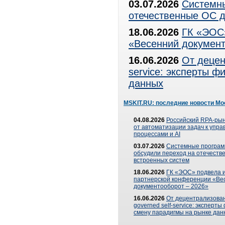
03.07.2026
Системны
отечественные ОС д
18.06.2026
ГК «ЭОС»
«Весенний документ
16.06.2026
От децен
service: эксперты 
данных
MSKIT.RU: последние новости Мо
04.08.2026
Российский RPA-рын
от автоматизации задач к упр
процессами и AI
03.07.2026
Системные програ
обсудили переход на отечеств
встроенных систем
18.06.2026
ГК «ЭОС» подвела и
партнерской конференции «Ве
документооборот – 2026»
16.06.2026
От децентрализован
governed self-service: эксперт
смену парадигмы на рынке дан