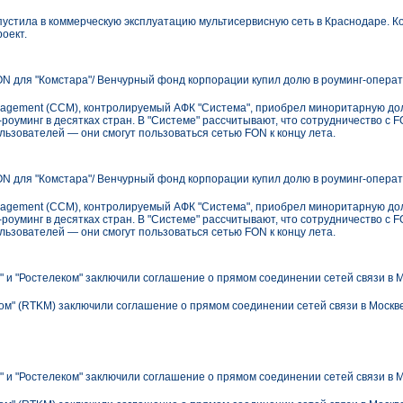
запустила в коммерческую эксплуатацию мультисервисную сеть в Краснодаре. 
оект.
N для "Комстара"/ Венчурный фонд корпорации купил долю в роуминг-операт
nagement (CCM), контролируемый АФК "Система", приобрел миноритарную до
роуминг в десятках стран. В "Системе" рассчитывают, что сотрудничество с F
льзователей — они смогут пользоваться сетью FON к концу лета.
N для "Комстара"/ Венчурный фонд корпорации купил долю в роуминг-операт
nagement (CCM), контролируемый АФК "Система", приобрел миноритарную до
роуминг в десятках стран. В "Системе" рассчитывают, что сотрудничество с F
льзователей — они смогут пользоваться сетью FON к концу лета.
 и "Ростелеком" заключили соглашение о прямом соединении сетей связи в 
м" (RTKM) заключили соглашение о прямом соединении сетей связи в Москве.
 и "Ростелеком" заключили соглашение о прямом соединении сетей связи в 