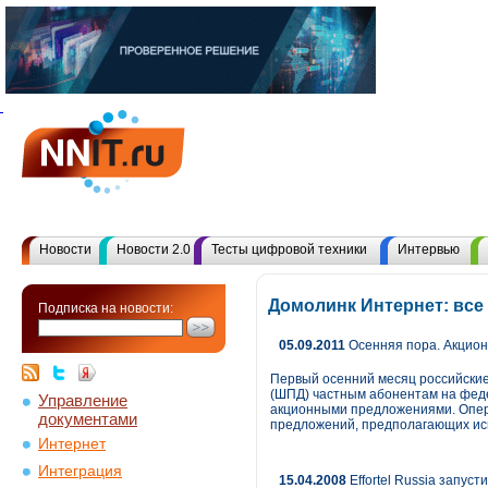
Новости
Новости 2.0
Тесты цифровой техники
Интервью
Домолинк Интернет: все
Подписка на новости:
05.09.2011
Осенняя пора. Акцио
Первый осенний месяц российские
(ШПД) частным абонентам на фед
Управление
акционными предложениями. Опер
документами
предложений, предполагающих исп
Интернет
Интеграция
15.04.2008
Effortel Russia запус