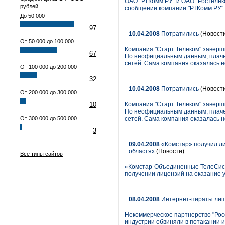
ОАО "РТКомм.РУ" и ОАО "Ростелеко
рублей
сообщении компании "РТКомм.РУ".
До 50 000
97
10.04.2008
Потратились
(Новост
От 50 000 до 100 000
Компания "Старт Телеком" заверши
67
По неофициальным данным, плаче
сетей. Сама компания оказалась н
От 100 000 до 200 000
32
10.04.2008
Потратились
(Новост
От 200 000 до 300 000
10
Компания "Старт Телеком" заверши
По неофициальным данным, плаче
От 300 000 до 500 000
сетей. Сама компания оказалась н
3
09.04.2008
«Комстар» получил лиц
областях
(Новости)
Все типы сайтов
«Комстар-Объединенные ТелеСист
получении лицензий на оказание у
08.04.2008
Интернет-пираты лиши
Некоммерческое партнерство "Рос
индустрии обвиняли в потакании 