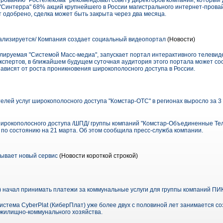
ированию "Ростелекома" рекомендовал совету директоров компании, который 
 "Синтерра" 68% акций крупнейшего в России магистрального интернет-провай
 одобрено, сделка может быть закрыта через два месяца.
ализируется/ Компания создает социальный видеопортал
(Новости)
олируемая "Системой Масс-медиа", запускает портал интерактивного телевид
 экспертов, в ближайшем будущем суточная аудитория этого портала может сос
ависят от роста проникновения широкополосного доступа в России.
елей услуг широкополосного доступа "Комстар-ОТС" в регионах выросло за 3 
широкополосного доступа /ШПД/ группы компаний "Комстар-Объединенные Те
 по состоянию на 21 марта. Об этом сообщила пресс-служба компании.
ывает новый сервис
(Новости короткой строкой)
) начал принимать платежи за коммунальные услуги для группы компаний ПИ
истема CyberPlat (КиберПлат) уже более двух с половиной лет занимается с
 жилищно-коммунального хозяйства.