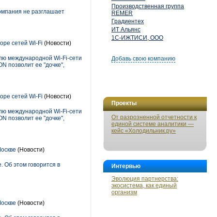
Производственная группа
Компания не разглашает
REMER
Градиентех
ИТ Альянс
1С-ИЖТИСИ, ООО
оре сетей Wi-Fi
(Новости)
лю международной Wi-Fi-сети
Добавь свою компанию
ON позволит ее "дочке",
оре сетей Wi-Fi
(Новости)
Проекты
лю международной Wi-Fi-сети
От разрозненной отчетности к
ON позволит ее "дочке",
единой системе аналитики —
кейс «Холодильник.ру»
Москве
(Новости)
 Об этом говорится в
Интервью
Эволюция партнерства:
экосистема, как единый
организм
Москве
(Новости)