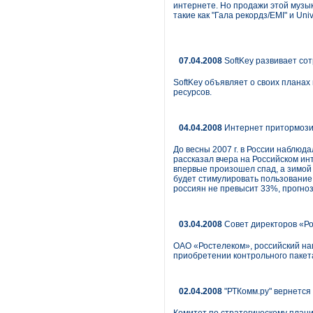
интернете. Но продажи этой муз
такие как "Гала рекордз/EMI" и U
07.04.2008
SoftKey развивает со
SoftKey объявляет о своих планах
ресурсов.
04.04.2008
Интернет притормоз
До весны 2007 г. в России наблюда
рассказал вчера на Российском и
впервые произошел спад, а зимой
будет стимулировать пользование
россиян не превысит 33%, прогноз
03.04.2008
Совет директоров «Ро
ОАО «Ростелеком», российский на
приобретении контрольного пакет
02.04.2008
"РТКомм.ру" вернется 