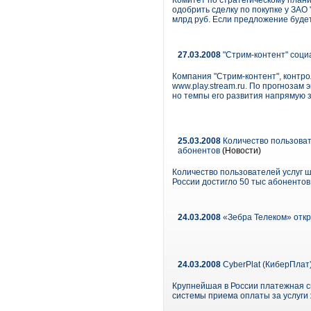
Комитет по стратегическому план
одобрить сделку по покупке у ЗАО
млрд руб. Если предложение будет
27.03.2008
"Стрим-контент" соци
Компания "Стрим-контент", контр
www.play.stream.ru. По прогнозам
но темпы его развития напрямую з
25.03.2008
Количество пользоват
абонентов
(Новости)
Количество пользователей услуг 
России достигло 50 тыс абонентов
24.03.2008
«Зебра Телеком» откр
24.03.2008
CyberPlat (КиберПлат
Крупнейшая в России платежная с
системы приема оплаты за услуги