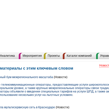
Аналитика
Мероприятия
Проекты
Каталог компаний
Управ
Новост
 материалы с этим ключевым словом
нный бум межрегионального масштаба
(Новости)
 телекоммуникационные операторы, предоставляющие услуги широкополосно
еральном уровне, а также крупные межрегиональные операторы связи тради
аторы объявили о введении специальных тарифов на услуги ШПД, а также а
ользование нескольких услуг на льготных условиях.
тила мультисервисную сеть в Краснодаре
(Новости)