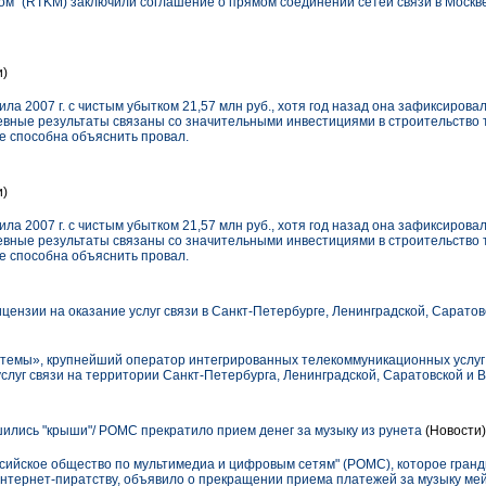
м" (RTKM) заключили соглашение о прямом соединении сетей связи в Москве.
и)
ла 2007 г. с чистым убытком 21,57 млн руб., хотя год назад она зафиксирова
вные результаты связаны со значительными инвестициями в строительство 
е способна объяснить провал.
и)
ла 2007 г. с чистым убытком 21,57 млн руб., хотя год назад она зафиксирова
вные результаты связаны со значительными инвестициями в строительство 
е способна объяснить провал.
ензии на оказание услуг связи в Санкт-Петербурге, Ленинградской, Саратов
емы», крупнейший оператор интегрированных телекоммуникационных услуг в
слуг связи на территории Санкт-Петербурга, Ленинградской, Саратовской и В
лись "крыши"/ РОМС прекратило прием денег за музыку из рунета
(Новости)
сийское общество по мультимедиа и цифровым сетям" (РОМС), которое гра
интернет-пиратству, объявило о прекращении приема платежей за музыку мей