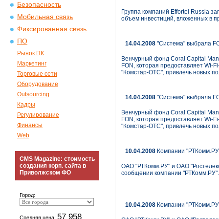
Безопасность
Группа компаний Effortel Russia 
Мобильная связь
объем инвестиций, вложенных в пр
Фиксированная связь
ПО
14.04.2008
"Система" выбрала FO
Рынок ПК
Венчурный фонд Coral Capital Ma
Маркетинг
FON, которая предоставляет Wi-Fi-
"Комстар-ОТС", привлечь новых по
Торговые сети
Оборудование
Outsourcing
14.04.2008
"Система" выбрала FO
Кадры
Венчурный фонд Coral Capital Ma
Регулирование
FON, которая предоставляет Wi-Fi-
Финансы
"Комстар-ОТС", привлечь новых по
Web
10.04.2008
Компании "РТКомм.РУ"
CMS Magazine: стоимость
создания корп. сайта в
ОАО "РТКомм.РУ" и ОАО "Ростелеко
Приволжском ФО
сообщении компании "РТКомм.РУ".
Город:
10.04.2008
Компании "РТКомм.РУ"
57 958
Средняя цена: