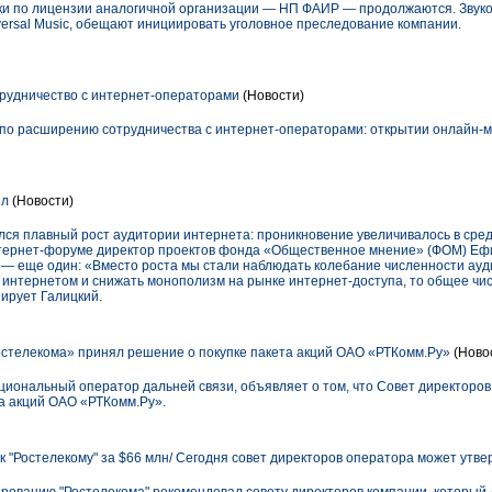
ыки по лицензии аналогичной организации — НП ФАИР — продолжаются. Зву
niversal Music, обещают инициировать уголовное преследование компании.
трудничество с интернет-операторами
(Новости)
 по расширению сотрудничества с интернет-операторами: открытии онлайн-ма
ил
(Новости)
лся плавный рост аудитории интернета: проникновение увеличивалось в средне
нтернет-форуме директор проектов фонда «Общественное мнение» (ФОМ) Ефим
 — еще один: «Вместо роста мы стали наблюдать колебание численности ауди
 интернетом и снижать монополизм на рынке интернет-доступа, то общее чи
ирует Галицкий.
стелекома» принял решение о покупке пакета акций ОАО «РТКомм.Ру»
(Ново
циональный оператор дальней связи, объявляет о том, что Совет директоро
а акций ОАО «РТКомм.Ру».
к "Ростелекому" за $66 млн/ Сегодня совет директоров оператора может утве