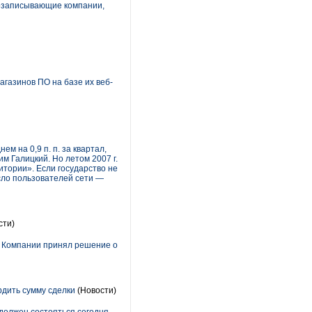
козаписывающие компании,
газинов ПО на базе их веб-
м на 0,9 п. п. за квартал,
 Галицкий. Но летом 2007 г.
тории». Если государство не
сло пользователей сети —
сти)
в Компании принял решение о
рдить сумму сделки
(Новости)