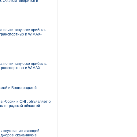
 Об этом говорится в
ла почти такую же прибыль.
транспортных и WiMAX-
ла почти такую же прибыль.
транспортных и WiMAX-
ской и Волгоградской
 России и СНГ, объявляет о
олгоградской областей.
нды звукозаписывающей
джоров, скачанную в