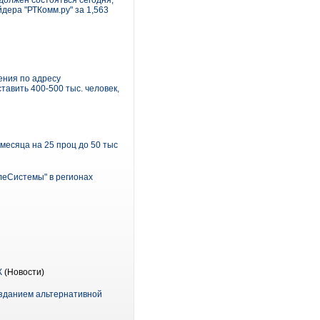
должен состояться сегодня,
дера "РТКомм.ру" за 1,563
ения по адресу
тавить 400-500 тыс. человек,
месяца на 25 проц до 50 тыс
леСистемы" в регионах
К
(Новости)
озданием альтернативной