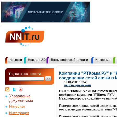
Новости
Новости 2.0
Тесты цифровой техники
Интервью
Компании "РТКомм.РУ" и "
Подписка на новости:
соединении сетей связи в 
10.04.2008 16:52
версия для печати
ОАО "РТКомм.РУ" и ОАО "Ростелеком
сообщении компании "РТКомм.РУ".
Управление
Межоператорское соединение на гига
документами
Прямое соединение сетей связи позво
Интернет
московских дата-центрах компании "Р
Интеграция
Прямое соединение сетей связи являе