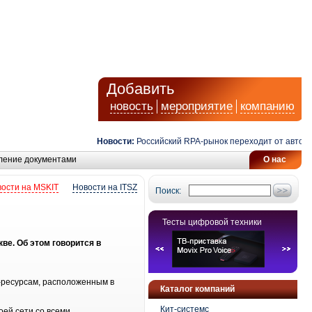
Добавить
новость
мероприятие
компанию
Новости:
Российский RPA-рынок переходит от автомати
ление документами
О нас
ости на MSKIT
Новости на ITSZ
Поиск:
Тесты цифровой техники
ве. Об этом говорится в
т-ресурсам, расположенным в
Каталог компаний
Кит-системс
ей сети со всеми