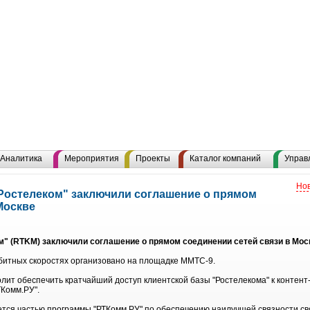
Аналитика
Мероприятия
Проекты
Каталог компаний
Управ
Нов
Ростелеком" заключили соглашение о прямом
Москве
" (RTKM) заключили соглашение о прямом соединении сетей связи в Моск
битных скоростях организовано на площадке ММТС-9.
лит обеспечить кратчайший доступ клиентской базы "Ростелекома" к контен
ТКомм.РУ".
тся частью программы "РТКомм.РУ" по обеспечению наилучшей связности сво