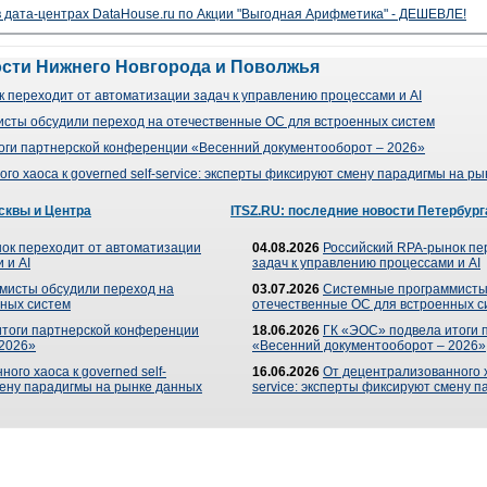
 дата-центрах DataHouse.ru по Акции "Выгодная Арифметика" - ДЕШЕВЛЕ!
ости Нижнего Новгорода и Поволжья
 переходит от автоматизации задач к управлению процессами и AI
сты обсудили переход на отечественные ОС для встроенных систем
оги партнерской конференции «Весенний документооборот – 2026»
го хаоса к governed self-service: эксперты фиксируют смену парадигмы на р
сквы и Центра
ITSZ.RU: последние новости Петербург
ок переходит от автоматизации
04.08.2026
Российский RPA-рынок пе
 и AI
задач к управлению процессами и AI
мисты обсудили переход на
03.07.2026
Системные программисты
ных систем
отечественные ОС для встроенных с
итоги партнерской конференции
18.06.2026
ГК «ЭОС» подвела итоги 
 2026»
«Весенний документооборот – 2026»
ого хаоса к governed self-
16.06.2026
От децентрализованного ха
мену парадигмы на рынке данных
service: эксперты фиксируют смену 