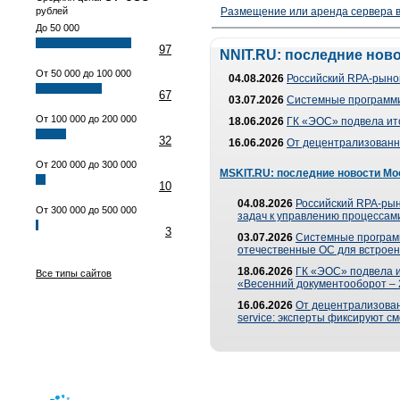
рублей
Размещение или аренда сервера в
До 50 000
97
NNIT.RU: последние нов
От 50 000 до 100 000
04.08.2026
Российский RPA-рынок
67
03.07.2026
Системные программи
От 100 000 до 200 000
18.06.2026
ГК «ЭОС» подвела ит
32
16.06.2026
От децентрализованно
От 200 000 до 300 000
MSKIT.RU: последние новости Мо
10
04.08.2026
Российский RPA-рын
От 300 000 до 500 000
задач к управлению процессами
3
03.07.2026
Системные програм
отечественные ОС для встроен
18.06.2026
ГК «ЭОС» подвела 
Все типы сайтов
«Весенний документооборот –
16.06.2026
От децентрализованн
service: эксперты фиксируют с