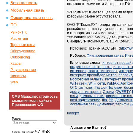
Безопасность
пользователями сети Интернет в РФ.
Мобильная связь
"РТКомм.РУ" в настоящее время ведет
которыми ранее отсутствовала.
Фиксированная связь
ОАО "РТКомм.РУ" - оператор связи, ра
ПО
российского рынка услуг операторског
Рынок ПК
и корпоративным клиентам, являясь 
технологии MPLS/VPN. Дата-центры "Р
Маркетинг
Сибирь", "РТКомм-Юг", "БашРТКомм". К
Торговые сети
Источник: Прайм-ТАСС БИТ (
http://w
Оборудование
Рубрики:
Фиксированная связь
,
Инт
Outsourcing
Ключевые слова:
интернет провай
Кадры
подключение интернета
,
интернет 
Регулирование
интернет
,
скачать интернет
,
интерне
интернет провайдер метро
,
провайд
Финансы
московская область
,
интернет прова
Web
Wi Fi сети
,
Wi Fi сети
,
WiMAX
,
АртКо
ОТС
,
хот-спот
,
Голден Телеком
,
бесп
доступ в интернет
,
Стрим
,
QWERTY
,
сети
,
домовые сети
,
пиринговые сет
CMS Magazine: стоимость
adsl подключение
,
fttb
,
fttb
,
Домолинк
создания корп. сайта в
локальная сеть Домолинк
,
тарифы Д
Приволжском ФО
наверх
Город:
А знаете ли Вы что?
57 958
Средняя цена: