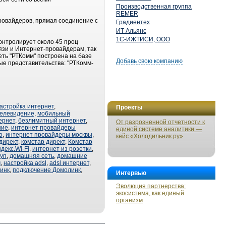
Производственная группа
REMER
ровайдеров, прямая соединение с
Градиентех
ИТ Альянс
1С-ИЖТИСИ, ООО
контролирует около 45 проц
вязи и Интернет-провайдерам, так
ть "РТКомм" построена на базе
Добавь свою компанию
ые представительства: "РТКомм-
астройка интернет
,
Проекты
телевидение
,
мобильный
ернет
,
безлимитный интернет
,
От разрозненной отчетности к
ние
,
интернет провайдеры
единой системе аналитики —
о
,
интернет провайдеры москвы
,
кейс «Холодильник.ру»
директ
,
комстар директ
,
Комстар
декс.Wi-Fi
,
интернет из розетки
,
уп
,
домашняя сеть
,
домашние
м
,
настройка adsl
,
adsl интернет
,
инк
,
подключение Домолинк
,
Интервью
Эволюция партнерства:
экосистема, как единый
организм