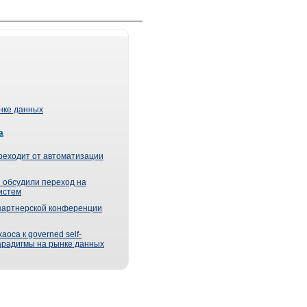
ынке данных
а
реходит от автоматизации
 обсудили переход на
истем
партнерской конференции
оса к governed self-
парадигмы на рынке данных