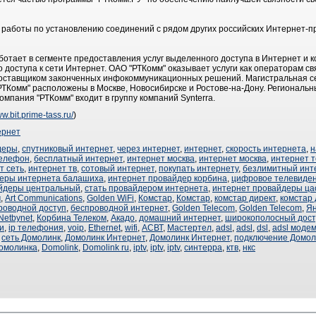
 работы по установлению соединений с рядом других российских Интернет-п
ботает в сегменте предоставления услуг выделенного доступа в Интернет и 
о доступа к сети Интернет. ОАО "РТКомм" оказывает услуги как операторам с
поставщиком законченных инфокоммуникационных решений. Магистральная се
ТКомм" расположены в Москве, Новосибирске и Ростове-на-Дону. Региональн
омпания "РТКомм" входит в группу компаний Synterra.
ww.bit.prime-tass.ru/
)
ернет
деры
,
спутниковый интернет
,
через интернет
,
интернет
,
скорость интернета
,
н
телефон
,
бесплатный интернет
,
интернет москва
,
интернет москва
,
интернет 
т сеть
,
интернет тв
,
сотовый интернет
,
покупать интернету
,
безлимитный инт
еры интернета балашиха
,
интернет провайдер корбина
,
цифровое телевиде
йдеры центральный
,
стать провайдером интернета
,
интернет провайдеры ца
м
,
Art Communications
,
Golden WiFi
,
Комстар
,
Комстар
,
комстар директ
,
комстар 
роводной доступ
,
беспроводной интернет
,
Golden Telecom
,
Golden Telecom
,
Ян
Netbynet
,
Корбина Телеком
,
Акадо
,
домашний интернет
,
широкополосный дост
и
,
ip телефония
,
voip
,
Ethernet
,
wifi
,
АСВТ
,
Мастертел
,
adsl
,
adsl
,
dsl
,
adsl моде
,
сеть Домолинк
,
Домолинк Интернет
,
Домолинк Интернет
,
подключение Домол
омолинка
,
Domolink
,
Domolink ru
,
iptv
,
iptv
,
iptv
,
синтерра
,
ктв
,
нкс