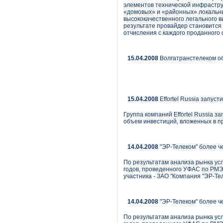
элементов технической инфрастру
«домовых» и «районных» локальны
высококачественного легального в
результате провайдер становится
отчисления с каждого проданного
15.04.2008
Волгатранстелеком о
15.04.2008
Effortel Russia запус
Группа компаний Effortel Russia 
объем инвестиций, вложенных в пр
14.04.2008
"ЭР-Телеком" более ч
По результатам анализа рынка ус
годов, проведенного УФАС по РМЭ,
участника - ЗАО "Компания "ЭР-Тел
14.04.2008
"ЭР-Телеком" более ч
По результатам анализа рынка ус