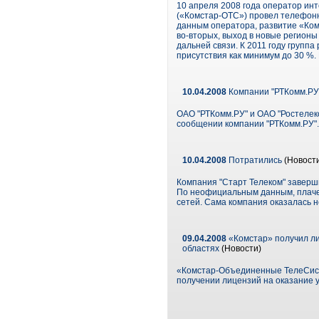
10 апреля 2008 года оператор и
(«Комстар-ОТС») провел телефон
данным оператора, развитие «Комс
во-вторых, выход в новые регионы
дальней связи. К 2011 году групп
присутствия как минимум до 30 %. 
10.04.2008
Компании "РТКомм.РУ"
ОАО "РТКомм.РУ" и ОАО "Ростелеко
сообщении компании "РТКомм.РУ".
10.04.2008
Потратились
(Новост
Компания "Старт Телеком" заверши
По неофициальным данным, плаче
сетей. Сама компания оказалась н
09.04.2008
«Комстар» получил лиц
областях
(Новости)
«Комстар-Объединенные ТелеСист
получении лицензий на оказание у