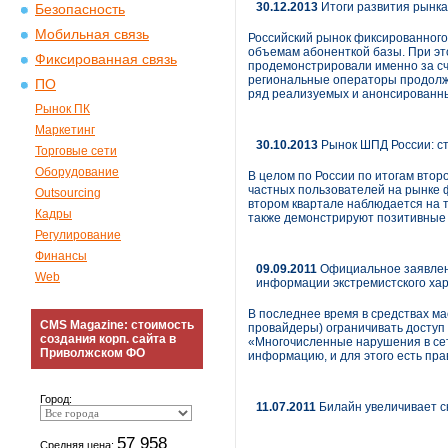
30.12.2013
Итоги развития рынка 
Безопасность
Мобильная связь
Российский рынок фиксированного
объемам абоненткой базы. При эт
Фиксированная связь
продемонстрировали именно за сче
региональные операторы продолжи
ПО
ряд реализуемых и анонсированных
Рынок ПК
Маркетинг
30.10.2013
Рынок ШПД России: ст
Торговые сети
Оборудование
В целом по России по итогам втор
частных пользователей на рынке 
Outsourcing
втором квартале наблюдается на т
Кадры
также демонстрируют позитивные 
Регулирование
Финансы
09.09.2011
Официальное заявлени
Web
информации экстремистского ха
В последнее время в средствах м
CMS Magazine: стоимость
провайдеры) ограничивать доступ 
создания корп. сайта в
«Многочисленные нарушения в сет
Приволжском ФО
информацию, и для этого есть право
Город:
11.07.2011
Билайн увеличивает 
57 958
Средняя цена: