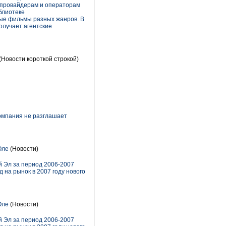
т-провайдерам и операторам
блиотеке
ные фильмы разных жанров. В
олучает агентские
(Новости короткой строкой)
Компания не разглашает
Оле
(Новости)
й Эл за период 2006-2007
 на рынок в 2007 году нового
Оле
(Новости)
й Эл за период 2006-2007