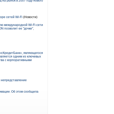
 на рынок в 2007 году нового
оре сетей Wi-Fi
(Новости)
лю международной Wi-Fi-сети
ON позволит ее "дочке",
нсКредитБанк», являющегося
является одним из ключевых
тва с корпоративными
а непредставление
рмации. Об этом сообщила