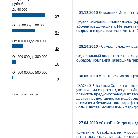
рублей
До 50 000
01.12.2010
Домашний Интернет «
97
Группа компаний «ВымпелКом» (бр
От 50 000 до 100 000
абонентов Домашнего Интернета 
скорости и при этом экономить от
67
От 100 000 до 200 000
28.10.2010
«Сумма Телеком» раз
32
Федеральный оператор связи «Сум
От 200 000 до 300 000
образом, компания завершила перв
10
От 300 000 до 500 000
30.06.2010
«ЭР-Телеком» за 1 ру
3
. ЗАО «ЭР-Телеком Холдинг» – ве
увеличении скорости доступа в Ин
повысить предусмотренную их тари
Все типы сайтов
доступ предоставляется под бренд
стоимости безлимитного тарифа от
большинстве безлимитных тарифов
27.04.2010
«СтарБлайзер» предл
Компания «СтарБлайзер» – россий
готовности к началу поставок про