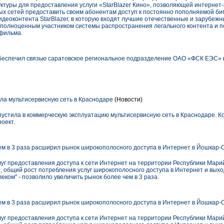
ктуры для предоставления услуги «StarBlazer Кино», позволяющей интерне
х сетей предоставить своим абонентам доступ к постоянно пополняемой би
идеоконтента StarBlazer, в которую входят лучшие отечественные и зарубеж
 полноценным участником системы распространения легального контента и п
 фильма.
беспечил связью саратовское региональное подразделение ОАО «ФСК ЕЭС»
тила мультисервисную сеть в Краснодаре
(Новости)
запустила в коммерческую эксплуатацию мультисервисную сеть в Краснодаре. 
оект.
ем в 3 раза расширил рынок широкополосного доступа в Интернет в Йошкар-
луг предоставления доступа к сети Интернет на территории Республики Мари
 общий рост потребления услуг широкополосного доступа в Интернет и выход
еком" - позволило увеличить рынок более чем в 3 раза.
ем в 3 раза расширил рынок широкополосного доступа в Интернет в Йошкар-
луг предоставления доступа к сети Интернет на территории Республики Мари