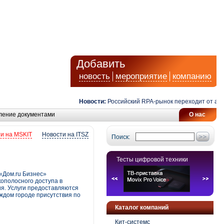
Добавить
новость
мероприятие
компанию
Новости:
Российский RPA-рынок переходит от автомат
ление документами
О нас
и на MSKIT
Новости на ITSZ
Поиск:
Тесты цифровой техники
 «Дом.ru Бизнес»
ополосного доступа в
я. Услуги предоставляются
ждом городе присутствия по
Каталог компаний
Кит-системс