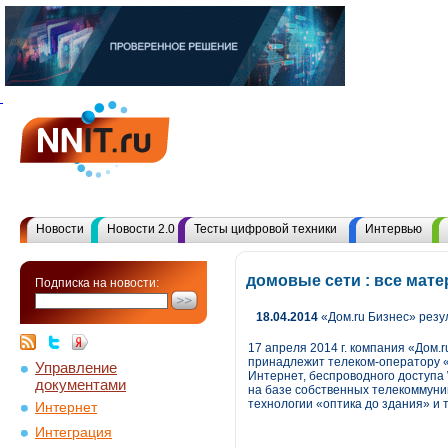
Новости
Новости 2.0
Тесты цифровой техники
Интервью
домовые сети : все мат
Подписка на новости:
18.04.2014
«Дом.ru Бизнес» резу
17 апреля 2014 г. компания «Дом.
принадлежит телеком-оператору «
Управление
Интернет, беспроводного доступа
документами
на базе собственных телекоммуни
технологии «оптика до здания» и 
Интернет
Интеграция