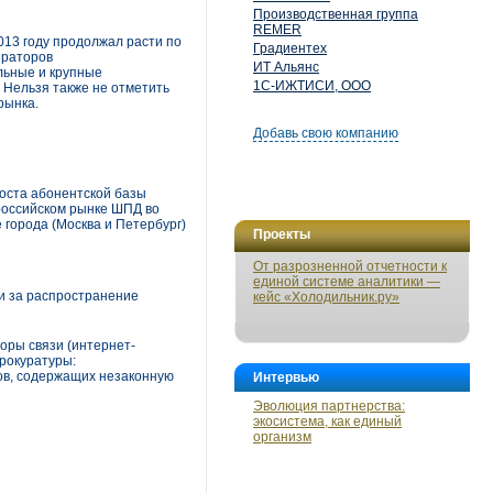
Производственная группа
REMER
013 году продолжал расти по
Градиентех
ераторов
ИТ Альянс
льные и крупные
1С-ИЖТИСИ, ООО
 Нельзя также не отметить
рынка.
Добавь свою компанию
роста абонентской базы
 российском рынке ШПД во
 города (Москва и Петербург)
Проекты
От разрозненной отчетности к
единой системе аналитики —
и за распространение
кейс «Холодильник.ру»
оры связи (интернет-
прокуратуры:
ов, содержащих незаконную
Интервью
Эволюция партнерства:
экосистема, как единый
организм