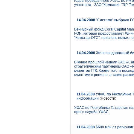
годов, проведенного УФАС по РМЭ,
участника - ЗАО "Компания "ЭР-Тел
14.04.2008
"Система" выбрала FO
Венчурный фонд Coral Capital Ma
FON, которая предоставляет Wi-Fi-
"Комстар-ОТС", привлечь новых по
14.04.2008
Железнодорожный би
В конце прошлой недели ЗАО «Са
стратегическим партнером ОАО «Р
клиентов ТТК. Кроме того, в пос
клинтами в регионе, а также расш
11.04.2008
УФАС по Республике Т
информации
(Новости)
УФАС по Республике Татарстан на
пресс-служба УФАС.
11.04.2008
$600 млн от регионов