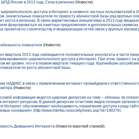
ШПД России в 2013 году. Сила в регионах
(Новости)
 широкополосного доступа в Интернет в сегменте частных пользователей в 2
ом, значительные показатели по приросту абонентской базы ряд крупных оп
т роста в регионах. В своих маркетинговых инициативах в 2013 году федера
ли фокусироваться на пакетных предложениях и дополнительных сервисах.
 проектов по строительству и модернизации сетей связи у крупных игроков 
абильность показателя
(Новости)
ого квартала 2013 года наблюдаются положительные результаты в части при
фиксированного широкополосного доступа в Интернет. При этом, прирост на
ом же уровне, что и в первом квартале текущего года. Крупнейшие российские
показатели по росту абонентской базы.
е НАДИКС в связи с привлечением интернет-провайдеров к ответственност
рактера
(Новости)
ассовой информации ведется широкая дискуссия на тему – обязаны ли операт
к интернет-ресурсам. В данной дискуссии отчетливо видна позиция органов 
и Интернет обусловливают необходимость ограничения доступа к ряду сайт
вые основания» (http://www.interfax.ru/society/news.asp?id=190276).
скорость Домашнего Интернета
(Новости короткой строкой)