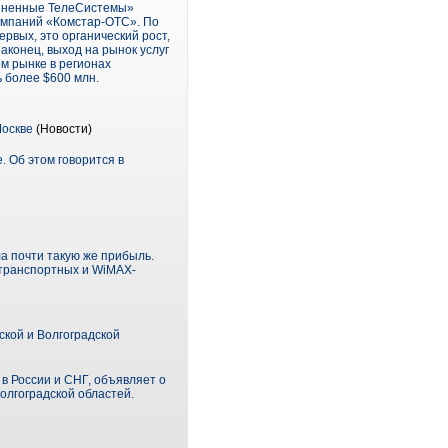
диненные ТелеСистемы»
омпаний «Комстар-ОТС». По
рвых, это органический рост,
аконец, выход на рынок услуг
м рынке в регионах
ь более $600 млн.
Москве
(Новости)
 Об этом говорится в
ла почти такую же прибыль.
транспортных и WiMAX-
ской и Волгоградской
 России и СНГ, объявляет о
олгоградской областей.