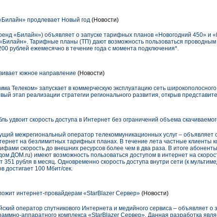
Билайн» продлевает Новый год
(Новости)
енд «Билайн») объявляет о запуске тарифных планов «Новогодний 450» и «
«Билайн». Тарифные планы (ТП) дают возможность пользоваться проводным
 200 рублей ежемесячно в течение года с момента подключения*.
вивает южное направление
(Новости)
ма Телеком» запускает в коммерческую эксплуатацию сеть широкополосного 
ый этап реализации стратегии регионального развития, открыв представител
бль удвоит скорость доступа в Интернет без ограничений объема скачиваемо
дущий межрегиональный оператор телекоммуникационных услуг – объявляет
тернет на безлимитных тарифных планах. В течение лета частные клиенты ко
фами скорость до внешних ресурсов более чем в два раза. В итоге абонент
ом ДОМ.ru) имеют возможность пользоваться доступом в интернет на скорост
 351 рубля в месяц. Одновременно скорость доступа внутри сети (к мультим
 достигает 100 Мбит/сек.
ожит интернет-провайдерам «StarBlazer Сервер»
(Новости)
ский оператор спутникового Интернета и медийного сервиса – объявляет о
граммно-аппаратного комплекса «StarBlazer Сервер». Данная разработка явл