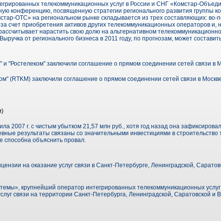
нтегрированных телекоммуникационных услуг в России и СНГ «Комстар-Объе
ную конференцию, посвященную стратегии регионального развития группы к
тар-ОТС» на региональном рынке складывается из трех составляющих: во-пе
 за счет приобретения активов других телекоммуникационных операторов и, н
а рассчитывает нарастить свою долю на альтернативном телекоммуникационно
Выручка от регионального бизнеса в 2011 году, по прогнозам, может составит
 и "Ростелеком" заключили соглашение о прямом соединении сетей связи в 
м" (RTKM) заключили соглашение о прямом соединении сетей связи в Москве.
и)
ла 2007 г. с чистым убытком 21,57 млн руб., хотя год назад она зафиксирова
вные результаты связаны со значительными инвестициями в строительство 
е способна объяснить провал.
ензии на оказание услуг связи в Санкт-Петербурге, Ленинградской, Саратов
емы», крупнейший оператор интегрированных телекоммуникационных услуг в
слуг связи на территории Санкт-Петербурга, Ленинградской, Саратовской и В