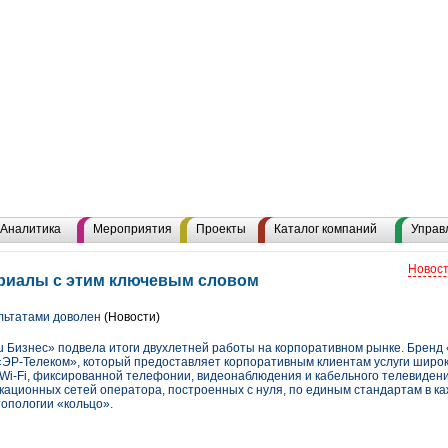
Аналитика
Мероприятия
Проекты
Каталог компаний
Управ
Новост
ериалы с этим ключевым словом
льтатами доволен
(Новости)
ru Бизнес» подвела итоги двухлетней работы на корпоративном рынке. Бренд
ЭР-Телеком», который предоставляет корпоративным клиентам услуги широк
 Wi-Fi, фиксированной телефонии, видеонаблюдения и кабельного телевидени
кационных сетей оператора, построенных с нуля, по единым стандартам в ка
топологии «кольцо».