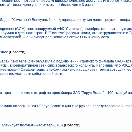
 общий рост потребления услуг широкополосного доступа в Интернет и выход
еком" - позволило увеличить рынок более чем в 3 раза.
N для "Комстара"/ Венчурный фонд корпорации купил долю в роуминг-операт
nagement (CCM), контролируемый АФК "Система", приобрел миноритарную до
роуминг в десятках стран. В "Системе" рассчитывают, что сотрудничество с F
льзователей — они смогут пользоваться сетью FON к концу лета.
знес
(Новости)
мара-ТрансТелеКом» объявила о подключении Уфимского филиала ОАО «Тра
ЖД», к корпоративной сети связи банковского холдинга. Напомним, что РЖД 
леднее время «Самара-ТрансТелеКом» активно наращивает темпы сотрудничес
иряет возможности собственной сети.
атарстан наложило штраф на провайдера ЗАО "Торус-Волга" в 400 тыс руб з
ложило штраф на ЗАО "Торус-Волга" в 400 тыс руб за непредставление инфо
. Планирует получить «Комстар-ОТС»
(Новости)