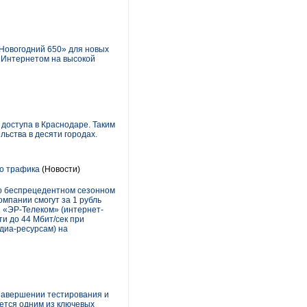
Новогодний 650» для новых
 Интернетом на высокой
доступа в Краснодаре. Таким
ьства в десяти городах.
го трафика
(Новости)
 о беспрецедентном сезонном
мпании смогут за 1 рубль
ы «ЭР-Телеком» (интернет-
и до 44 Мбит/сек при
едиа-ресурсам) на
 завершении тестирования и
яется одним из ключевых