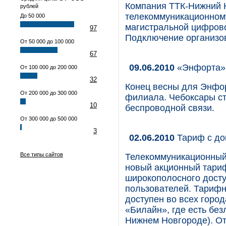
Компания ТТК-Нижний 
рублей
телекоммуникационному
До 50 000
магистральной цифровой
97
Подключение организов
От 50 000 до 100 000
67
09.06.2010
«Энфорта» 
От 100 000 до 200 000
32
Конец весны для Энфо
От 200 000 до 300 000
филиала. Чебоксары ст
10
беспроводной связи.
От 300 000 до 500 000
3
02.06.2010
Тариф с до
Все типы сайтов
Телекоммуникационный 
новый акционный тариф
широкополосного досту
пользователей. Тарифн
доступен во всех горо
«Билайн», где есть бе
Нижнем Новгороде). От