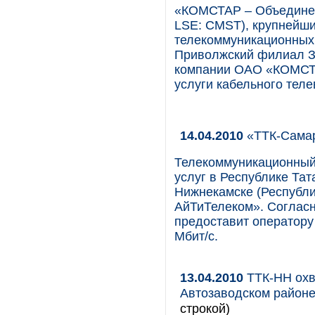
«КОМСТАР – Объедине
LSE: CMST), крупнейши
телекоммуникационных у
Приволжский филиал 
компании ОАО «КОМСТА
услуги кабельного теле
14.04.2010
«ТТК-Самар
Телекоммуникационный
услуг в Республике Та
Нижнекамске (Республи
АйТиТелеком». Соглас
предоставит оператору 
Мбит/с.
13.04.2010
ТТК-НН охв
Автозаводском район
строкой)