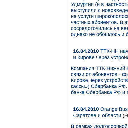
Удмуртия (и в частност
выступили с нововвед
на услуги широкополос
частных абонентов. В э
сосредоточились на вв
однако не обошлось и 
16.04.2010
ТТК-НН нач
и Кирове через устро
Компания ТТК-Нижний Н
связи от абонентов - 
Кирове через устройст
кассы») Сбербанка РФ.
банка Сбербанка РФ и т
16.04.2010
Orange Busi
Саратове и области
(Н
В рамках долгосрочной