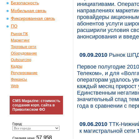
Безопасность
инициативами. Операто
направлениях маркетинг
Мобильная связь
провайдеры акционным
Фиксированная связь
абонентов услуги широ
ПО
расширили условия сво
Рынок ПК
анонсирования и введе
Маркетинг
Торговые сети
Оборудование
09.09.2010
Рынок ШПД 
Outsourcing
Первое полугодие 2010
Кадры
Телеком», и для «Волг
Регулирование
операторам удалось уве
Финансы
каждый месяц прирост 
Web
Единственным негатив
значительный спад тем
CMS Magazine: стоимость
года в сравнении с пер
создания корп. сайта в
Приволжском ФО
09.06.2010
ТТК-Нижний
Город:
к магистральной сети 
57 958
Средняя цена: