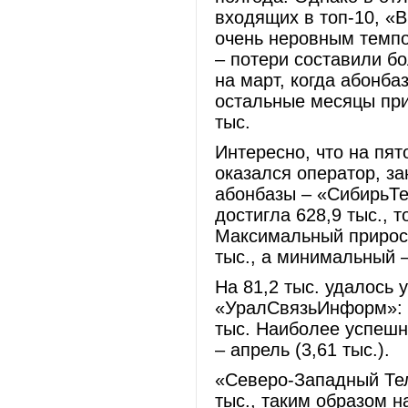
входящих в топ-10, «
очень неровным темпо
– потери составили б
на март, когда абонба
остальные месяцы при
тыс.
Интересно, что на пят
оказался оператор, з
абонбазы – «СибирьТе
достигла 628,9 тыс., т
Максимальный прирост
тыс., а минимальный –
На 81,2 тыс. удалось 
«УралСвязьИнформ»: н
тыс. Наиболее успешн
– апрель (3,61 тыс.).
«Северо-Западный Тел
тыс., таким образом н