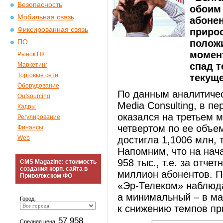
Безопасность
обоим
Мобильная связь
абонен
Фиксированная связь
прирос
полож
ПО
момен
Рынок ПК
спад т
Маркетинг
Торговые сети
текуще
Оборудование
По данным аналитичес
Outsourcing
Media Consulting, в п
Кадры
оказался на третьем 
Регулирование
четвертом по ее объе
Финансы
Web
достигла 1,1006 млн, 
Напомним, что на нач
958 тыс., т.е. за отч
CMS Magazine: стоимость
создания корп. сайта в
миллион абонентов. П
Приволжском ФО
«Эр-Телеком» наблюдал
а минимальный – в мае
Город:
к снижению темпов п
57 958
Средняя цена: