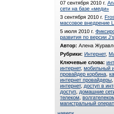
07 сентября 2010 г.
An
сети на базе «меди»
3 сентября 2010 г.
Fro
массовое внедрение 
5 июля 2010 г.
Фиксир
развития по версии J’s
Автор:
Алена Журавле
Рубрики:
Интернет
,
М
Ключевые слова:
ин
интернет
,
мобильный и
провайдер корбина
,
к
интернет провайдеры
интернет
,
доступ в инт
доступ
,
домашние сет
телеком
,
волгателеко
магистральный опера
наверх