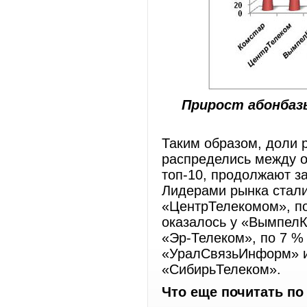
Прирост абонбаз
Таким образом, доли 
распределись между о
топ-10, продолжают з
Лидерами рынка стали
«ЦентрТелекомом», по
оказалось у «ВымпелК
«Эр-Телеком», по 7 % 
«УралСвязьИнформ» и 
«СибирьТелеком».
Что еще почитать по 