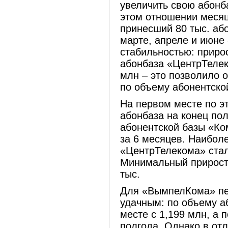
увеличить свою абонб
этом отношении месяц
принесший 80 тыс. або
марте, апреле и июне
стабильностью: прирос
абонбаза «ЦентрТелек
млн – это позволило 
по объему абонентско
На первом месте по э
абонбаза на конец пол
абонентской базы «Ком
за 6 месяцев. Наибол
«ЦентрТелекома» стал
Минимальный прирост
тыс.
Для «ВымпелКома» пе
удачным: по объему а
месте с 1,199 млн, а п
полгода. Однако в от