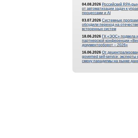
04.08.2026
Российский RPA-рын
от автоматизации задач к упр
процессами и AI
03.07.2026
Системные програ
обсудили переход на отечеств
встроенных систем
18.06.2026
ГК «ЭОС» подвела и
партнерской конференции «Ве
документооборот – 2026»
16.06.2026
От децентрализован
governed self-service: эксперт
смену парадигмы на рынке дан