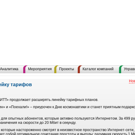
Аналитика
Мероприятия
Проекты
Каталог компаний
Управ
Нов
ейку тарифов
ИТТ» продолжает расширять линейку тарифных планов.
ин» и «Поехали!» – приурочен к Дню космонавтики и станет приятным подарк
для опытных абонентов, которые активно пользуются Интернетом. За 499 руб
аничения на скорости до 20 Мбит в секунду.
 которые настороженно смотрят в неизвестное пространство Интернет-сети
ет собой оптимальное сочетание простоты и выгоды: разумная скорость 1 Мб