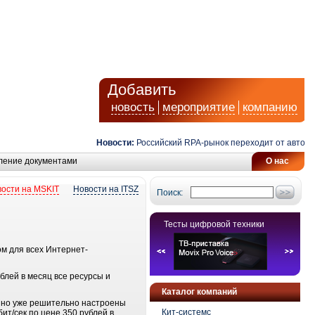
Добавить
новость
мероприятие
компанию
Новости:
Российский RPA-рынок переходит от автомати
ление документами
О нас
ости на MSKIT
Новости на ITSZ
Поиск:
Тесты цифровой техники
ом для всех Интернет-
лей в месяц все ресурсы и
Каталог компаний
, но уже решительно настроены
Кит-системс
ит/сек по цене 350 рублей в