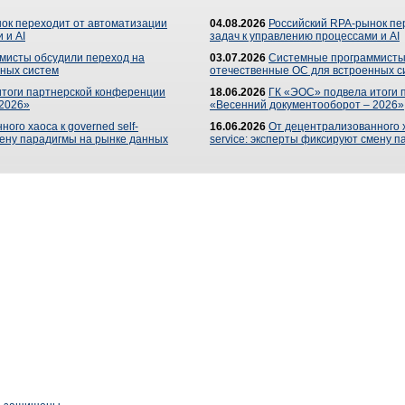
ок переходит от автоматизации
04.08.2026
Российский RPA-рынок пе
 и AI
задач к управлению процессами и AI
мисты обсудили переход на
03.07.2026
Системные программисты
ных систем
отечественные ОС для встроенных с
итоги партнерской конференции
18.06.2026
ГК «ЭОС» подвела итоги 
 2026»
«Весенний документооборот – 2026»
ого хаоса к governed self-
16.06.2026
От децентрализованного ха
мену парадигмы на рынке данных
service: эксперты фиксируют смену 