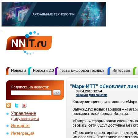
Новости
Новости 2.0
Тесты цифровой техники
Интервью
"Марк-ИТТ" обновляет лин
Подписка на новости:
09.04.2010 12:54
версия для печати
Коммуникационная компания «Марк-
Запуск двух новых тарифов – «Гагар
Управление
пользователей города Ижевска.
документами
«Гагарин» сформирован специально 
Интернет
сервисы сети будут доступны без огр
«Поехали!» ориентирован на людей,
Интеграция
им овладеть. Этот тариф представля