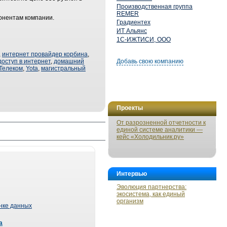
Производственная группа
REMER
бонентам компании.
Градиентех
ИТ Альянс
1С-ИЖТИСИ, ООО
,
интернет провайдер корбина
,
доступ в интернет
,
домашний
Добавь свою компанию
Телеком
,
Yota
,
магистральный
Проекты
От разрозненной отчетности к
единой системе аналитики —
кейс «Холодильник.ру»
Интервью
Эволюция партнерства:
экосистема, как единый
организм
ынке данных
а