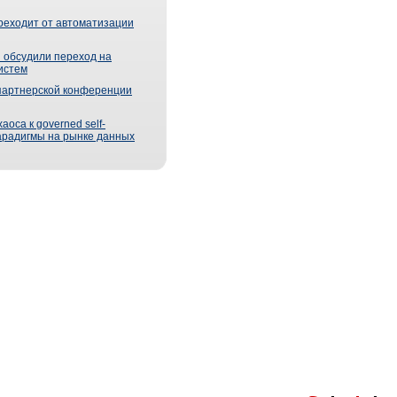
реходит от автоматизации
 обсудили переход на
истем
партнерской конференции
оса к governed self-
парадигмы на рынке данных