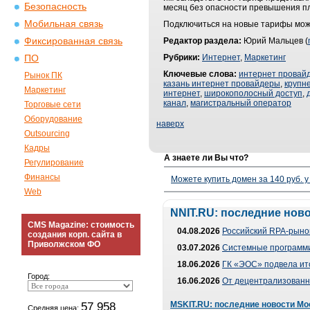
Безопасность
месяц без опасности превышения п
Мобильная связь
Подключиться на новые тарифы мож
Фиксированная связь
Редактор раздела:
Юрий Мальцев (
Рубрики:
Интернет
,
Маркетинг
ПО
Ключевые слова:
интернет провай
Рынок ПК
казань интернет провайдеры
,
крупн
Маркетинг
интернет
,
широкополосный доступ
,
канал
,
магистральный оператор
Торговые сети
Оборудование
наверх
Outsourcing
Кадры
А знаете ли Вы что?
Регулирование
Финансы
Можете купить домен за 140 руб. у
Web
NNIT.RU: последние нов
CMS Magazine: стоимость
04.08.2026
Российский RPA-рынок
создания корп. сайта в
Приволжском ФО
03.07.2026
Системные программи
18.06.2026
ГК «ЭОС» подвела ит
Город:
16.06.2026
От децентрализованно
57 958
MSKIT.RU: последние новости Мо
Средняя цена: