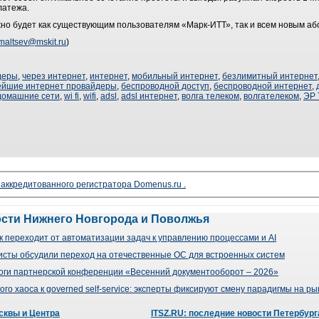
латежа.
но будет как существующим пользователям «Марк-ИТТ», так и всем новым а
maltsev@mskit.ru
)
деры
,
через интернет
,
интернет
,
мобильный интернет
,
безлимитный интернет
ейшие интернет провайдеры
,
беспроводной доступ
,
беспроводной интернет
,
домашние сети
,
wi fi
,
wifi
,
adsl
,
adsl интернет
,
волга телеком
,
волгателеком
,
ЭР 
 аккредитованного регистратора Domenus.ru .
ости Нижнего Новгорода и Поволжья
 переходит от автоматизации задач к управлению процессами и AI
сты обсудили переход на отечественные ОС для встроенных систем
оги партнерской конференции «Весенний документооборот – 2026»
го хаоса к governed self-service: эксперты фиксируют смену парадигмы на р
сквы и Центра
ITSZ.RU: последние новости Петербург