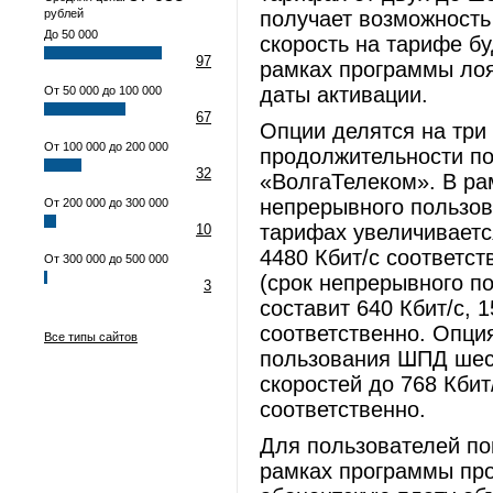
рублей
получает возможность
До 50 000
скорость на тарифе бу
97
рамках программы лоя
даты активации.
От 50 000 до 100 000
67
Опции делятся на три 
От 100 000 до 200 000
продолжительности п
32
«ВолгаТелеком». В ра
непрерывного пользов
От 200 000 до 300 000
тарифах увеличивается
10
4480 Кбит/с соответст
От 300 000 до 500 000
(срок непрерывного п
3
составит 640 Кбит/с, 1
соответственно. Опция
Все типы сайтов
пользования ШПД шест
скоростей до 768 Кбит/
соответственно.
Для пользователей по
рамках программы про