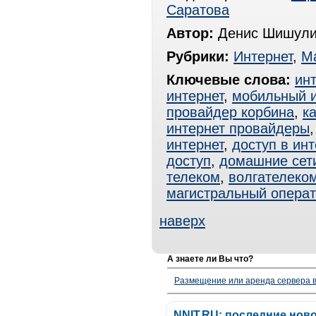
Саратова
Автор:
Денис Шишули
Рубрики:
Интернет
,
М
Ключевые слова:
ин
интернет
,
мобильный и
провайдер корбина
,
к
интернет провайдеры
интернет
,
доступ в инт
доступ
,
домашние сет
телеком
,
волгателеко
магистральный опера
наверх
А знаете ли Вы что?
Размещение или аренда сервера в
NNIT.RU: последние нов