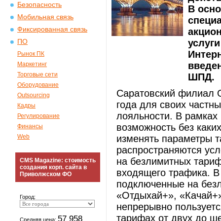
Безопасность
В осн
Мобильная связь
специ
Фиксированная связь
акцио
услуги
ПО
Интерн
Рынок ПК
введе
Маркетинг
Торговые сети
ШПД.
Оборудование
Саратовский филиал 
Outsourcing
года для своих частн
Кадры
лояльности. В рамках
Регулирование
возможность без каки
Финансы
Web
изменять параметры т
распространяются усл
на безлимитных тариф
CMS Magazine: стоимость
создания корп. сайта в
входящего трафика. В
Приволжском ФО
подключенные на без
«Отдыхай+», «Качай+»
Город:
непрерывно пользует
тарифах от двух до ш
57 958
Средняя цена: