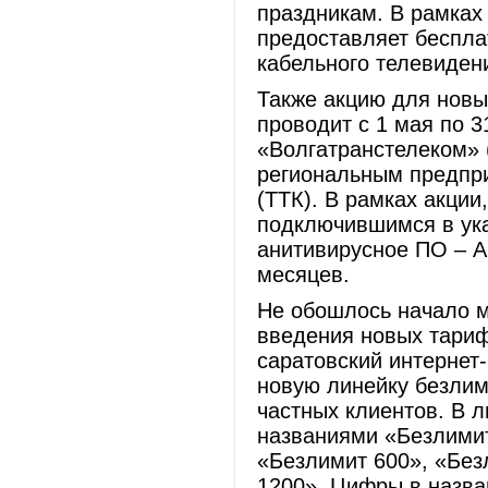
праздникам. В рамках
предоставляет беспла
кабельного телевиден
Также акцию для новы
проводит с 1 мая по 
«Волгатранстелеком» 
региональным предпр
(ТТК). В рамках акци
подключившимся в ука
анитивирусное ПО – А
месяцев.
Не обошлось начало м
введения новых тариф
саратовский интернет-
новую линейку безли
частных клиентов. В 
названиями «Безлимит
«Безлимит 600», «Без
1200». Цифры в назва