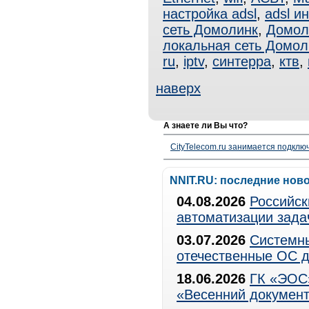
настройка adsl
,
adsl и
сеть Домолинк
,
Домол
локальная сеть Домол
ru
,
iptv
,
синтерра
,
ктв
,
наверх
А знаете ли Вы что?
CityTelecom.ru занимается подклю
NNIT.RU: последние нов
04.08.2026
Российск
автоматизации зада
03.07.2026
Системны
отечественные ОС д
18.06.2026
ГК «ЭОС»
«Весенний документ