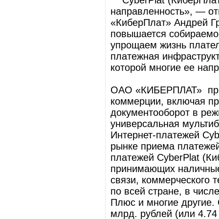
CyberPlat (КиберПлат
направленность», — о
«КиберПлат» Андрей Гр
повышается собираемос
упрощаем жизнь плател
платежная инфраструк
которой многие ее нап
ОАО «КИБЕРПЛАТ» пред
коммерции, включая пр
документооборот в реж
универсальная мультиб
Интернет-платежей Cyb
рынке приема платежей
платежей CyberPlat (Ки
принимающих наличные
связи, коммерческого 
по всей стране, в числ
Плюс и многие другие. 
млрд. рублей (или 4.7