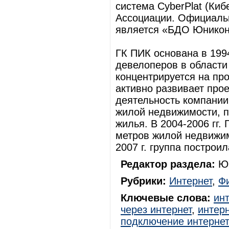
система CyberPlat (Ки
Ассоциации. Официальн
является «БДО Юникон
ГК ПИК основана в 1994
девелоперов в области
концентрируется на про
активно развивает прое
деятельность компании
жилой недвижимости, п
жилья. В 2004-2006 гг.
метров жилой недвижим
2007 г. группа построи
Редактор раздела:
Юр
Рубрики:
Интернет
,
Ф
Ключевые слова:
ин
через интернет
,
интерн
подключение интерне