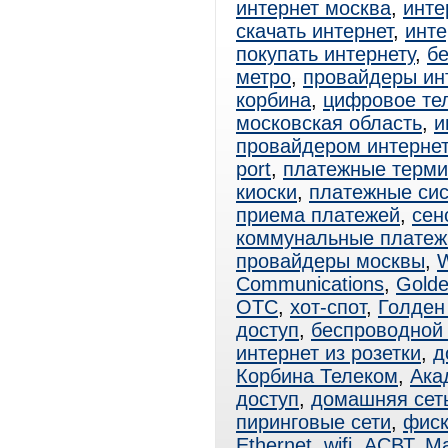
интернет москва
,
инте
скачать интернет
,
инте
покупать интернету
,
б
метро
,
провайдеры ин
корбина
,
цифровое те
московская область
,
и
провайдером интерне
port
,
платежные терм
киоски
,
платежные си
приема платежей
,
сен
коммунальные платеж
провайдеры москвы
,
W
Communications
,
Golde
ОТС
,
хот-спот
,
Голден
доступ
,
беспроводной 
интернет из розетки
,
д
Корбина Телеком
,
Ака
доступ
,
домашняя сет
пиринговые сети
,
фиск
Ethernet
,
wifi
,
АСВТ
,
Ма