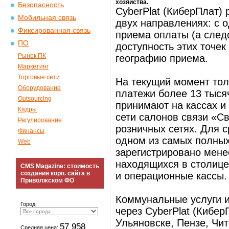
хозяйства.
Безопасность
CyberPlat (КиберПлат)
Мобильная связь
двух направлениях: с о
Фиксированная связь
приема оплаты (а след
ПО
доступность этих точек
Рынок ПК
географию приема.
Маркетинг
Торговые сети
На текущий момент то
Оборудование
платежи более 13 тыся
Outsourcing
принимают на кассах и
Кадры
сети салонов связи «Св
Регулирование
розничных сетях. Для 
Финансы
одном из самых полных
Web
зарегистрировано мене
находящихся в столице
CMS Magazine: стоимость
создания корп. сайта в
и операционные кассы.
Приволжском ФО
Коммунальные услуги и
Город:
через CyberPlat (Кибер
Ульяновске, Пензе, Чит
57 958
Средняя цена: