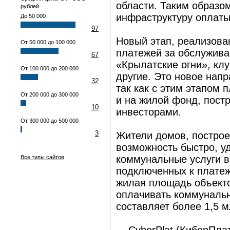
области. Таким образом
рублей
инфраструктуру оплаты
До 50 000
97
Новый этап, реализова
От 50 000 до 100 000
платежей за обслужива
67
«Крылатские огни», кл
От 100 000 до 200 000
другие. Это новое напр
32
так как с этим этапом
От 200 000 до 300 000
и на жилой фонд, пост
10
инвесторами.
От 300 000 до 500 000
3
Жители домов, построе
возможность быстро, у
коммунальные услуги в
Все типы сайтов
подключенных к платеж
жилая площадь объекто
оплачивать коммунальн
составляет более 1,5 м