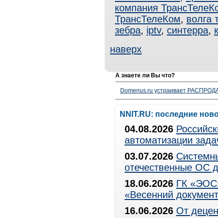
компания ТрансТелеК
ТрансТелеКом
,
волга 
зебра
,
iptv
,
синтерра
,
наверх
А знаете ли Вы что?
Domenus.ru устраивает РАСПРОДА
NNIT.RU: последние нов
04.08.2026
Российск
автоматизации зада
03.07.2026
Системны
отечественные ОС д
18.06.2026
ГК «ЭОС»
«Весенний документ
16.06.2026
От децен