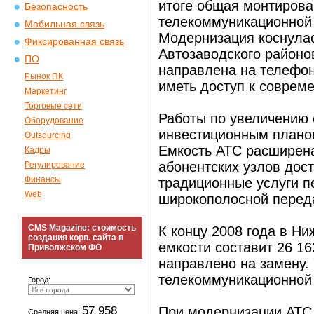
итоге общая монтирова
Безопасность
телекоммуникационной 
Мобильная связь
Модернизация коснулас
Фиксированная связь
Автозаводского районо
ПО
направлена на телефон
Рынок ПК
иметь доступ к соврем
Маркетинг
Торговые сети
Работы по увеличению 
Оборудование
инвестиционным плано
Outsourcing
Емкость АТС расширена
Кадры
абонентских узлов дос
Регулирование
Финансы
традиционные услуги п
Web
широкополосной переда
CMS Magazine: стоимость
К концу 2008 года в Н
создания корп. сайта в
емкости составит 26 16
Приволжском ФО
направлено на замену.
телекоммуникационной
Город:
57 958
При модернизации АТС 
Средняя цена: