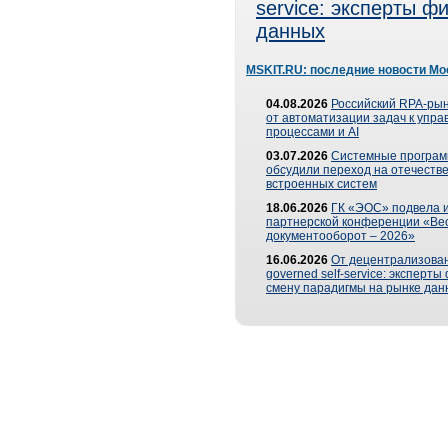
service: эксперты 
данных
MSKIT.RU: последние новости Мо
04.08.2026
Российский RPA-рын
от автоматизации задач к упр
процессами и AI
03.07.2026
Системные програ
обсудили переход на отечеств
встроенных систем
18.06.2026
ГК «ЭОС» подвела и
партнерской конференции «Ве
документооборот – 2026»
16.06.2026
От децентрализован
governed self-service: эксперт
смену парадигмы на рынке дан