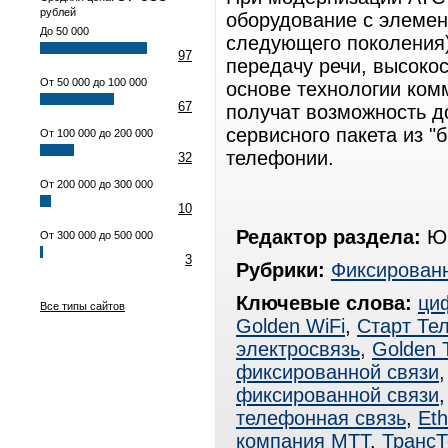
рублей
оборудование с элемен
До 50 000
следующего поколения)
97
передачу речи, высоко
От 50 000 до 100 000
основе технологии ком
67
получат возможность до
сервисного пакета из "
От 100 000 до 200 000
телефонии.
32
От 200 000 до 300 000
10
Редактор раздела:
Юр
От 300 000 до 500 000
3
Рубрики:
Фиксированн
Ключевые слова:
ци
Все типы сайтов
Golden WiFi
,
Старт Те
электросвязь
,
Golden 
фиксированной связи
фиксированной связи
телефонная связь
,
Eth
компания МТТ
,
Транс