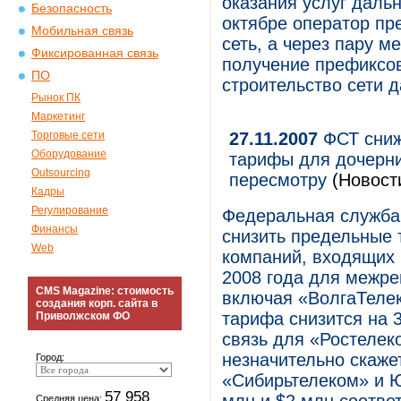
оказания услуг дальн
Безопасность
октябре оператор пр
Мобильная связь
сеть, а через пару м
Фиксированная связь
получение префиксов
ПО
строительство сети д
Рынок ПК
Маркетинг
Торговые сети
27.11.2007
ФСТ сниж
Оборудование
тарифы для дочерни
Outsourcing
пересмотру
(Новост
Кадры
Регулирование
Федеральная служба
Финансы
снизить предельные
Web
компаний, входящих 
2008 года для межре
CMS Magazine: стоимость
включая «ВолгаТеле
создания корп. сайта в
тарифа снизится на
Приволжском ФО
связь для «Ростеле
незначительно скаже
Город:
«Сибирьтелеком» и Ю
57 958
Средняя цена: