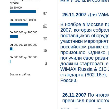
млн и $2 млн соотве
рублей
До 50 000
97
26.11.2007
Для WiMA
От 50 000 до 100 000
В ноябре в Москве 
67
2007, которая собрал
От 100 000 до 200 000
поставщиков оборудо
32
участники мероприят
От 200 000 до 300 000
российском рынке с
10
произошло. Однако, 
получили свое разви
От 300 000 до 500 000
должны стартовать е
3
WiMAX Russia & CIS 
стандарта (802.16e),
Все типы сайтов
России.
26.11.2007
По итогам
превысил прошлогод