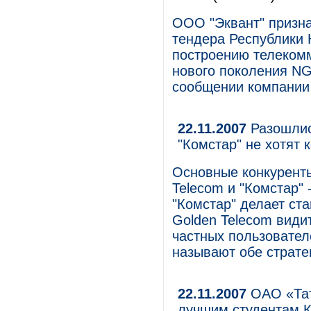
ООО "Эквант" призна
тендера Республики 
построению телекомм
нового поколения NG
сообщении компании
22.11.2007
Разошлись
"Комстар" не хотят 
Основные конкуренты
Telecom и "Комстар" 
"Комстар" делает ст
Golden Telecom види
частных пользовател
называют обе страте
22.11.2007
ОАО «Тат
лучшим студентам К