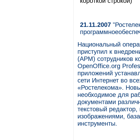
короткой строкой)
21.11.2007
"Ростеле
программноеобеспе
Национальный опера
приступил к внедрен
(АРМ) сотрудников 
OpenOffice.org Profe
приложений устанавл
сети Интернет во вс
«Ростелекома». Новы
необходимое для ра
документами различ
текстовый редактор,
изображениями, баз
инструменты.