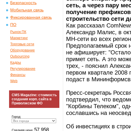
Безопасность
сеть, а через пару ме
Мобильная связь
получение префиксов
Фиксированная связь
строительство сети д
Как рассказал ComNews
ПО
Александр Малис, в ок
Рынок ПК
МН-сети во всех регион
Маркетинг
Торговые сети
Предполагаемый срок н
Оборудование
не афиширует: "Остало
Outsourcing
примет сеть. А это мож
Кадры
трех, - пояснил Алекса
Регулирование
первом квартале 2008 г
Финансы
подаст в Мининформсвя
Web
Пресс-секретарь Россв
CMS Magazine: стоимость
подтвердил, что ведом
создания корп. сайта в
Приволжском ФО
"Корбины Телеком", од
сославшись на неосве
Город:
Об инвестициях в стро
57 958
Средняя цена: