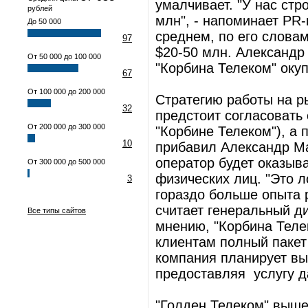
умалчивает. "У нас ст
рублей
млн", - напоминает PR
До 50 000
среднем, по его словам
97
$20-50 млн. Александр 
От 50 000 до 100 000
"Корбина Телеком" окуп
67
От 100 000 до 200 000
Стратегию работы на р
32
предстоит согласовать
От 200 000 до 300 000
"Корбине Телеком"), а 
10
прибавил Александр Ма
оператор будет оказыв
От 300 000 до 500 000
физических лиц. "Это л
3
гораздо больше опыта р
считает генеральный ди
Все типы сайтов
мнению, "Корбина Тел
клиентам полный пакет 
компания планирует вы
предоставляя услугу да
"Голден Телеком" выше