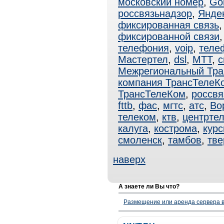
московский номер
,
Go
россвязьнадзор
,
Яндек
фиксированная связь
фиксированной связи
телефония
,
voip
,
теле
Мастертел
,
dsl
,
МТТ
,
с
Межрегиональный Тра
компания ТрансТелеК
ТрансТелеКом
,
россвя
fttb
,
фас
,
мгтс
,
атс
,
Во
телеком
,
ктв
,
центрте
калуга
,
кострома
,
курс
смоленск
,
тамбов
,
тве
наверх
А знаете ли Вы что?
Размещение или аренда сервера в