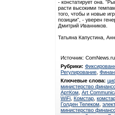
- констатирует она. "Р
расти высокими темпам
того, чтобы и новые иг
позиции", - уверен ген
Дмитрий Иванников.
Татьяна Капустина, Ан
Источник: ComNews.ru
Рубрики:
Фиксированн
Регулирование
,
Финан
Ключевые слова:
ци
министерство финанс
АртКом
,
Art Communica
WiFi
,
Комстар
,
комстар
Голден Телеком
,
элек
министерство финанс