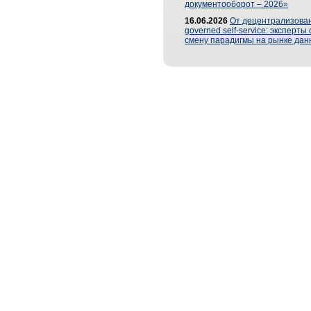
документооборот – 2026»
16.06.2026
От децентрализован
governed self-service: эксперт
смену парадигмы на рынке дан