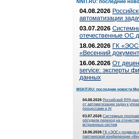
NNIT.RU: последние нов
04.08.2026
Российск
автоматизации зада
03.07.2026
Системны
отечественные ОС д
18.06.2026
ГК «ЭОС»
«Весенний документ
16.06.2026
От децен
service: эксперты 
данных
MSKIT.RU: последние новости Мо
04.08.2026
Российский RPA-рын
от автоматизации задач к упр
процессами и AI
03.07.2026
Системные програ
обсудили переход на отечеств
встроенных систем
18.06.2026
ГК «ЭОС» подвела и
партнерской конференции «Ве