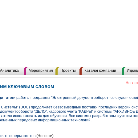
Аналитика
Мероприятия
Проекты
Каталог компаний
Управ
Новост
этим ключевым словом
т итоги работы программы "Электронный документооборот- со студенческой
Системы" (ЭОС) продолжает безвозмездные поставки последних версий сис
 документооборота "ДЕЛО", кадрового учета "КАДРЫ" и системы "АРХИВНОЕ 
вателя использовать их для обучения. Все системы разработаны с учетом ос
овременных передовых информационных технологий.
пять гипермаркетов
(Новости)