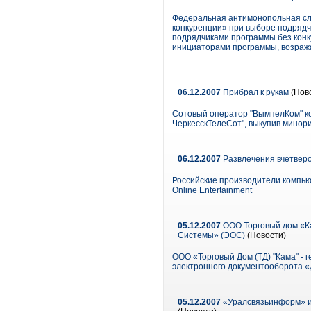
Федеральная антимонопольная сл
конкуренции» при выборе подрядчи
подрядчиками программы без конк
инициаторами программы, возража
06.12.2007
Прибрал к рукам
(Нов
Сотовый оператор "ВымпелКом" ко
ЧеркесскТелеСот", выкупив минор
06.12.2007
Развлечения вчетвер
Российские производители компьютер
Online Entertainment
05.12.2007
ООО Торговый дом «К
Системы» (ЭОС)
(Новости)
ООО «Торговый Дом (ТД) "Кама" -
электронного документооборота 
05.12.2007
«Уралсвязьинформ» и 