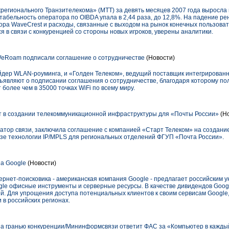
гионального Транзителекома» (МТТ) за девять месяцев 2007 года выросла в 
табельность оператора по OIBDA упала в 2,44 раза, до 12,8%. На падение р
ора WaveCrest и расходы, связанные с выходом на рынок конечных пользоват
я в связи с конкуренцией со стороны новых игроков, уверены аналитики.
WeRoam подписали соглашение о сотрудничестве
(Новости)
дер WLAN-роуминга, и «Голден Телеком», ведущий поставщик интегрирован
бъявляют о подписании соглашения о сотрудничестве, благодаря которому по
 более чем в 35000 точках WiFi по всему миру.
 в создании телекоммуникационной инфраструктуры для «Почты России»
(Но
тор связи, заключила соглашение с компанией «Старт Телеком» на создан
азе технологии IP/MPLS для региональных отделений ФГУП «Почта России».
а Google
(Новости)
ернет-поисковика - американская компания Google - предлагает российским 
le офисные инструменты и серверные ресурсы. В качестве дивидендов Goog
й. Для упрощения доступа потенциальных клиентов к своим сервисам Google,
в российских регионах.
а гранью конкуренции/Мининформсвязи ответит ФАС за «Компьютер в кажды