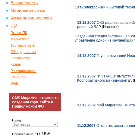
Безопасность
Сеть электроники и бытовой техни
Мобильная связь
Фиксированная связь
18.12.2007
OXS реализовала в ОА
ПО
решений SAP
(Новости)
Рынок ПК
Созданная специалистами OXS сис
Маркетинг
управление одной из крупнейших
Торговые сети
Оборудование
14.12.2007
Группа компаний HeadH
Outsourcing
Кадры
Регулирование
13.12.2007
"ИНТАЛЕВ" выпустил о
Финансы
Корпоративного менеджмента".
(
Web
CMS Magazine: стоимость
создания корп. сайта в
12.12.2007
Мой Мир@Mail.Ru ст
Приволжском ФО
Город:
11.12.2007
Открытие электронной
57 958
Средняя цена: