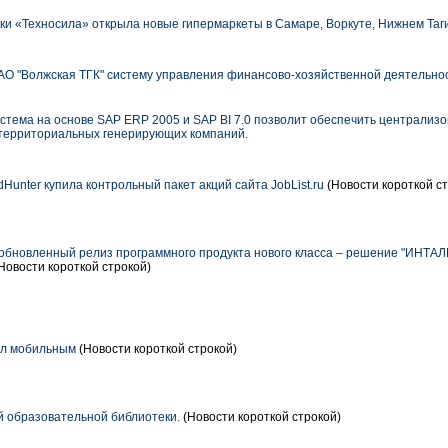
ки «Техносила» открыла новые гипермаркеты в Самаре, Воркуте, Нижнем Таги
О "Волжская ТГК" систему управления финансово-хозяйственной деятельно
тема на основе SAP ERP 2005 и SAP BI 7.0 позволит обеспечить централиз
 территориальных генерирующих компаний.
unter купила контрольный пакет акций сайта JobList.ru
(Новости короткой ст
бновленный релиз программного продукта нового класса – решение "ИНТАЛ
Новости короткой строкой)
ал мобильным
(Новости короткой строкой)
 образовательной библиотеки.
(Новости короткой строкой)