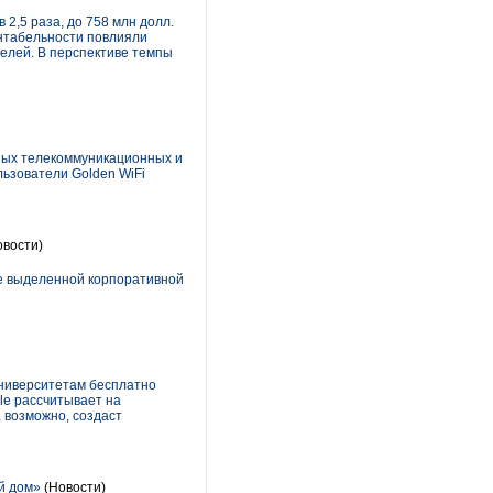
2,5 раза, до 758 млн долл.
ентабельности повлияли
елей. В перспективе темпы
ных телекоммуникационных и
льзователи Golden WiFi
вости)
ие выделенной корпоративной
университетам бесплатно
le рассчитывает на
 возможно, создаст
й дом»
(Новости)