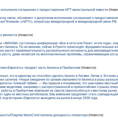
исполнила соглашение о предоставлении МТТ магистральной емкости
(Ново
тор связи, объявляет о досрочном исполнении соглашения о предоставлени
итТелеком» («МТТ»), оператору междугородной и международной связи РФ.
о меняется
(Новости)
 «ФИНАМ» состоялась конференция «Все в сеть! или Рунет: итоги года», уча
нет-бизнеса. По их мнению, сейчас в Рунете происходят фундаментальные и
но растет привлекательность русскоязычного интернета для рекламодателей.
ы роста, даже несмотря на многочисленные проблемы, ограничивающие его р
ию/«Евросеть» продает часть бизнеса в Прибалтике
(Новости)
нал, что в одиночку не способен сделать бизнес в Латвии, Литве и Эстонии
оих салонов. «Наши ожидания по срокам окупаемости бизнеса в разы разошл
Евросети» Алексей Чуйкин. — Мы пришли к пониманию, что нам нужен местный
ими моделями, например с распространенной в прибалтийских странах опер
я работы в Прибалтике компания не смогла приспособиться к местному рынку
нет один из местных ритейлеров. Ему компания предложит стать совладельце
, под которым «Евросеть» выходила на рынок в конце 2006 года.
ность/Покупка WaveCrest снизила доходность оператора
(Новости)