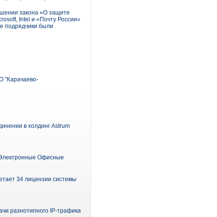
ушении закона «О защите
oft, Intel и «Почту России»
ые подрядчики были
О "Карачаево-
единении в холдинг Astrum
«Электронные Офисные
етает 34 лицензии системы
чи разнотипного IP-трафика