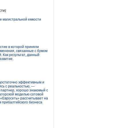
сти)
и магистральной емкости
стие в которой приняли
зменения, связанные с бумом
 Как результат, данный
азвитие.
 достаточно эффективным и
ись с реальностью, —
 партнер, хорошо знакомый с
аторской моделью сотовой
. «Евросеть» рассчитывает на
м прибалтийского бизнеса