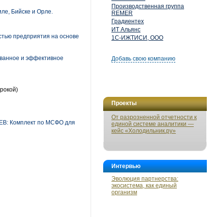
Производственная группа
ле, Бийске и Орле.
REMER
Градиентех
ИТ Альянс
стью предприятия на основе
1С-ИЖТИСИ, ООО
ованное и эффективное
Добавь свою компанию
рокой)
Проекты
От разрозненной отчетности к
ЕВ: Комплект по МСФО для
единой системе аналитики —
кейс «Холодильник.ру»
Интервью
Эволюция партнерства:
экосистема, как единый
организм