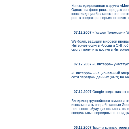
Консолидированная выручка «Межре
Однако на фоне роста продаж рен
консолидация британского операт
роста оператора серьезно снизятс
07.12.2007
«Голден Телеком» и 
WeRoam, ведущий мировой провай
Интернет-услуг в России и СНГ, о
смогут получить доступ в Интернет
07.12.2007
«Синтерра» участвует
«Синтерра» – национальный опера
сети передачи данных (VPN) на б
07.12.2007
Google подсаживает н
Владелец крупнейшего в мире инт
использовать разработанные Goog
лояльность будущих пользователе
специальные серверные площадки 
06.12.2007
Тысяча компьютеров з