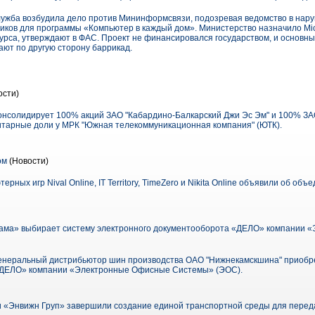
ужба возбудила дело против Мининформсвязи, подозревая ведомство в нар
ков для программы «Компьютер в каждый дом». Министерство назначило Micros
урса, утверждают в ФАС. Проект не финансировался государством, и основн
ют по другую сторону баррикад.
ости)
нсолидирует 100% акций ЗАО "Кабардино-Балкарский Джи Эс Эм" и 100% ЗА
итарные доли у МРК "Южная телекоммуникационная компания" (ЮТК).
ом
(Новости)
ных игр Nival Online, IT Territory, TimeZero и Nikita Online объявили об объ
ама» выбирает систему электронного документооборота «ДЕЛО» компании 
 генеральный дистрибьютор шин производства ОАО "Нижнекамскшина" приобр
«ДЕЛО» компании «Электронные Офисные Системы» (ЭОС).
«Энвижн Груп» завершили создание единой транспортной среды для переда