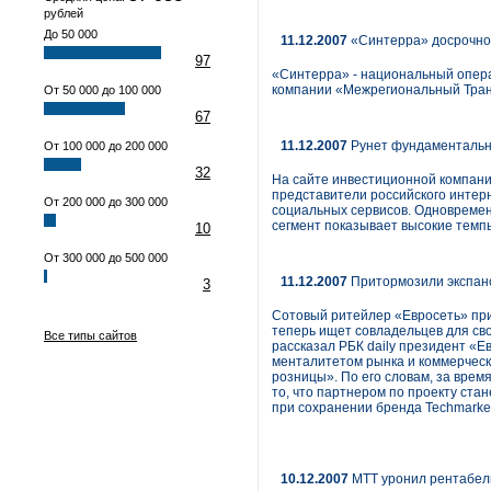
рублей
До 50 000
11.12.2007
«Синтерра» досрочно 
97
«Синтерра» - национальный опера
компании «Межрегиональный Транз
От 50 000 до 100 000
67
11.12.2007
Рунет фундаментальн
От 100 000 до 200 000
32
На сайте инвестиционной компании
представители российского интер
От 200 000 до 300 000
социальных сервисов. Одновремен
сегмент показывает высокие темп
10
От 300 000 до 500 000
11.12.2007
Притормозили экспанс
3
Сотовый ритейлер «Евросеть» приз
теперь ищет совладельцев для св
Все типы сайтов
рассказал РБК daily президент «
менталитетом рынка и коммерческ
розницы». По его словам, за врем
то, что партнером по проекту ста
при сохранении бренда Techmarket
10.12.2007
МТТ уронил рентабель