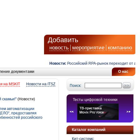
Добавить
новость
мероприятие
компанию
Новости:
Российский RPA-рынок переходит от автомат
ление документами
О нас
и на MSKIT
Новости на ITSZ
Поиск:
 скамьи!"
(Новости)
Тесты цифровой техники
тем автоматизации
ДЕЛО", предоставляя
обенностей российского
Каталог компаний
Кит-системс