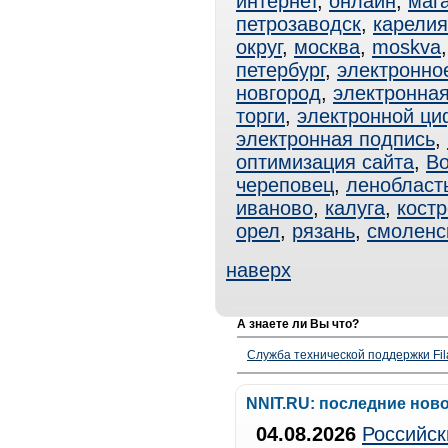
интернет
,
онлайн
,
маг
петрозаводск
,
карелия
округ
,
москва
,
moskva
петербург
,
электронно
новгород
,
электронная
торги
,
электронной ци
электронная подпись
,
оптимизация сайта
,
В
череповец
,
ленобласт
иваново
,
калуга
,
кост
орел
,
рязань
,
смоленс
наверх
А знаете ли Вы что?
Служба технической поддержки Fila
NNIT.RU: последние нов
04.08.2026
Российск