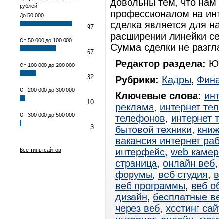
довольны тем, что нам 
рублей
профессионалом на инт
До 50 000
сделка является для н
97
расширении линейки се
От 50 000 до 100 000
Сумма сделки не разгл
67
Редактор раздела:
Юр
От 100 000 до 200 000
32
Рубрики:
Кадры
,
Фин
От 200 000 до 300 000
Ключевые слова:
ин
10
реклама
,
интернет те
От 300 000 до 500 000
телефонов
,
интернет 
3
бытовой техники
,
книж
вакансия интернет ра
Все типы сайтов
интерфейс
,
web каме
страница
,
онлайн веб
форумы
,
веб студия
,
в
веб программы
,
веб о
дизайн
,
бесплатные в
через веб
,
хостинг сай