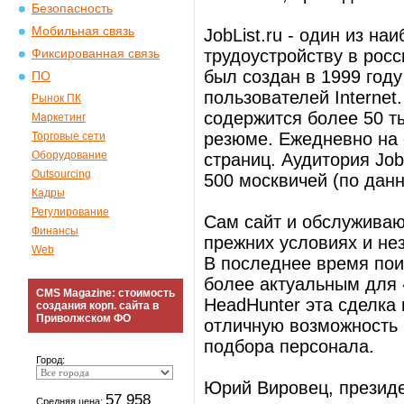
Безопасность
Мобильная связь
JobList.ru - один из н
трудоустройству в росс
Фиксированная связь
был создан в 1999 году
ПО
пользователей Internet
Рынок ПК
содержится более 50 ты
Маркетинг
резюме. Ежедневно на 
Торговые сети
Оборудование
страниц. Аудитория Job
Outsourcing
500 москвичей (по данн
Кадры
Регулирование
Сам сайт и обслуживаю
Финансы
прежних условиях и не
Web
В последнее время пои
более актуальным для 
CMS Magazine: стоимость
HeadHunter эта сделка 
создания корп. сайта в
Приволжском ФО
отличную возможность 
подбора персонала.
Город:
Юрий Вировец, президе
57 958
Средняя цена: