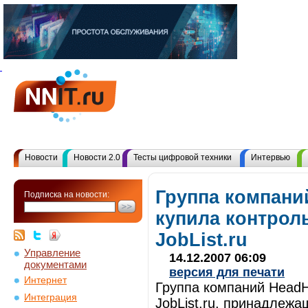
Новости
Новости 2.0
Тесты цифровой техники
Интервью
Группа компани
Подписка на новости:
купила контрол
JobList.ru
Управление
14.12.2007 06:09
документами
версия для печати
Интернет
Группа компаний HeadH
Интеграция
JobList.ru, принадлежа