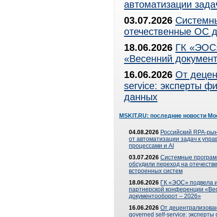
автоматизации зада
03.07.2026
Системны
отечественные ОС д
18.06.2026
ГК «ЭОС»
«Весенний документ
16.06.2026
От децен
service: эксперты 
данных
MSKIT.RU: последние новости Мо
04.08.2026
Российский RPA-рын
от автоматизации задач к упр
процессами и AI
03.07.2026
Системные програ
обсудили переход на отечеств
встроенных систем
18.06.2026
ГК «ЭОС» подвела и
партнерской конференции «Ве
документооборот – 2026»
16.06.2026
От децентрализован
governed self-service: эксперт