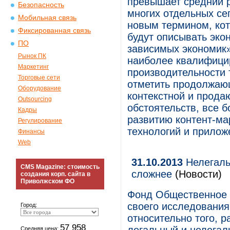
превышает средний р
Безопасность
многих отдельных се
Мобильная связь
новым термином, кот
Фиксированная связь
будут описывать экон
ПО
зависимых экономик»
Рынок ПК
наиболее квалифици
Маркетинг
производительности 
Торговые сети
отметить продолжаю
Оборудование
контекстной и прода
Outsourcing
обстоятельств, все 
Кадры
развитию контент-ма
Регулирование
технологий и прилож
Финансы
Web
31.10.2013
Нелегаль
CMS Magazine: стоимость
сложнее
(Новости)
создания корп. сайта в
Приволжском ФО
Фонд Общественное 
своего исследования
Город:
относительно того, 
57 958
Средняя цена: