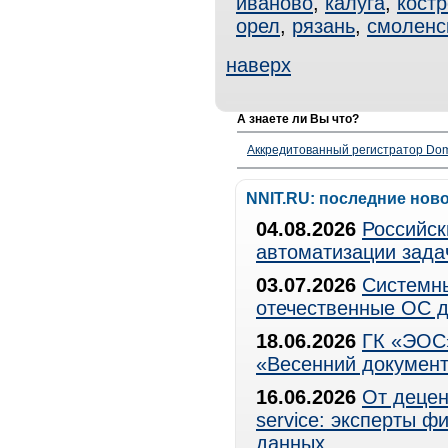
иваново
,
калуга
,
кост
орел
,
рязань
,
смоленс
наверх
А знаете ли Вы что?
Аккредитованный регистратор Dom
NNIT.RU: последние нов
04.08.2026
Российск
автоматизации зада
03.07.2026
Системны
отечественные ОС д
18.06.2026
ГК «ЭОС»
«Весенний документ
16.06.2026
От децен
service: эксперты 
данных