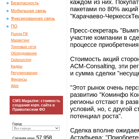
каждом из них. Покупа
Безопасность
пакетами по 80% акций
Мобильная связь
"Карачаево-ЧеркесскТе
Фиксированная связь
ПО
Пресс-секретарь "Вым
Рынок ПК
участие компании в сде
Маркетинг
процессе приобретения. 
Торговые сети
Оборудование
Стоимость акций сторо
Outsourcing
ACM-Consalting, эти ре
Кадры
и сумма сделки "несущ
Регулирование
Финансы
Web
"Этот рынок очень перс
развитию "Коминфо Кон
регионы отстают в разв
CMS Magazine: стоимость
создания корп. сайта в
условий, но, с другой 
Приволжском ФО
потенциал роста".
Город:
Сделка вполне ожидаема
Астафьева: "Приобрете
57 958
Средняя цена: