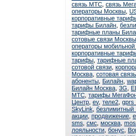
связь МТС
,
связь Мег
операторы Москвы
,
U
корпоративные тариф
тарифы Билайн
,
безл
тарифные планы Била
сотовые связи Москв
операторы мобильной
корпоративные тари
тарифы
,
тарифные пл
сотовой связи
,
корпор
Москва
,
сотовая связ
абоненты
,
Билайн
,
wa
Билайн Москва
,
3G
,
E
МТС
,
тарифы МегаФо
Центр
,
ev
,
теле2
,
gprs
SkyLink
,
безлимитный
акции
,
продвижение
,
e
sms
,
смс
,
москва
,
mos
лояльности
,
бонус
,
Во