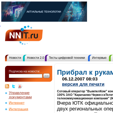
Новости
Новости 2.0
Тесты цифровой техники
Интервью
Прибрал к рука
Подписка на новости:
06.12.2007 08:03
версия для печати
Сотовый оператор "ВымпелКом" кон
Управление
100% ЗАО "Карачаево-ЧеркесскТеле
документами
телекоммуникационная компания" (Ю
Вчера ЮТК официально 
Интернет
двух региональных опе
Интеграция