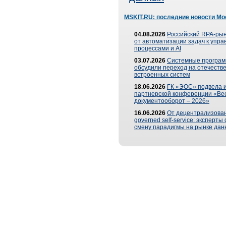
MSKIT.RU: последние новости Мо
04.08.2026
Российский RPA-рын
от автоматизации задач к упр
процессами и AI
03.07.2026
Системные програ
обсудили переход на отечеств
встроенных систем
18.06.2026
ГК «ЭОС» подвела и
партнерской конференции «Ве
документооборот – 2026»
16.06.2026
От децентрализован
governed self-service: эксперт
смену парадигмы на рынке дан