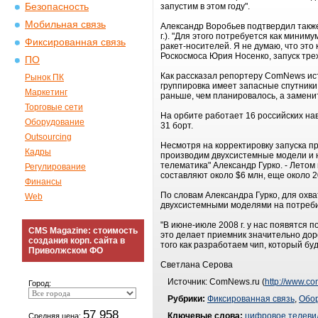
Безопасность
запустим в этом году".
Мобильная связь
Александр Воробьев подтвердил также
г.). "Для этого потребуется как миним
Фиксированная связь
ракет-носителей. Я не думаю, что эт
Роскосмоса Юрия Носенко, запуск трех
ПО
Как рассказал репортеру ComNews ист
Рынок ПК
группировка имеет запасные спутники, 
Маркетинг
раньше, чем планировалось, а заменит
Торговые сети
На орбите работает 16 российских на
Оборудование
31 борт.
Outsourcing
Несмотря на корректировку запуска 
Кадры
производим двухсистемные модели и 
телематика" Александр Гурко. - Лето
Регулирование
составляют около $6 млн, еще около 2
Финансы
По словам Александра Гурко, для охва
Web
двухсистемными моделями на потребит
"В июне-июле 2008 г. у нас появятся
CMS Magazine: стоимость
это делает приемник значительно дор
создания корп. сайта в
того как разработаем чип, который б
Приволжском ФО
Светлана Серова
Источник: ComNews.ru (
http://www.c
Город:
Рубрики:
Фиксированная связь
,
Обо
57 958
Ключевые слова:
цифровое телеви
Средняя цена: