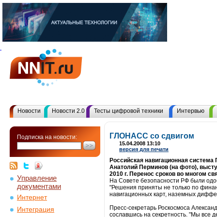
Новости
Новости 2.0
Тесты цифровой техники
Интервью
ГЛОНАСС со сдвигом
Подписка на новости:
15.04.2008 13:10
версия для печати
Российская навигационная система 
Анатолий Перминов (на фото), высту
2010 г. Перенос сроков во многом с
Управление
На Совете безопасности РФ были одо
документами
"Решения приняты не только по финан
навигационных карт, наземных диффер
Интернет
Пресс-секретарь Роскосмоса Алексан
Интеграция
сославшись на секретность. "Мы все д