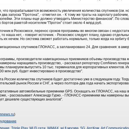
, что прорабатывается возможность увеличения количества спутников (см. 
ум два запуска "Протона", - отметил он. - К тому же траты на зарплату рабочим
о копейки. Эти планы еще должно утвердить Министерство финансов". По сло
 бортов ракетой-носителем "Протон" стоит около 4 млрд руб.
очник в Роскосмосе, перенос сроков программы во многом связан с недостат
то наша нет, - говорит источник. - Роскосмос следует плану, однако отдельн
ь их нечем. Но система сможет работать нормально, только когда на орбиту 
вигационных спутников ГЛОНАСС, а запланировано 24. Для сравнения: в аме
программы, производители навигационных приемников объемы производства к
намерены наращивать производство, - рассказал репортеру ComNews генер
м мы планируем выпустить 10 тыс. терминалов для корпоративных клиентов. И
00 млн руб. будет инвестировано в производство".
та России количества спутников будет достаточно уже в следующем году. Тог
ельский рынок России и СНГ, а через полтора-два года начать экспортирова
 портативные автомобильные приемники GPS. Оснащать их ГЛОНАСС, на наш вз
оже, - рассказывает Александр Гурко. - ГЛОНАСС-приемники мы намерены вы
удет дешевле существующих аналогов".
omnews.ru
)
рудование
дение
,
Triple Play
,
Wi Fi сети
,
WiMAX
,
wi fi москва
,
5G
,
АртКом
,
Art Communicatio