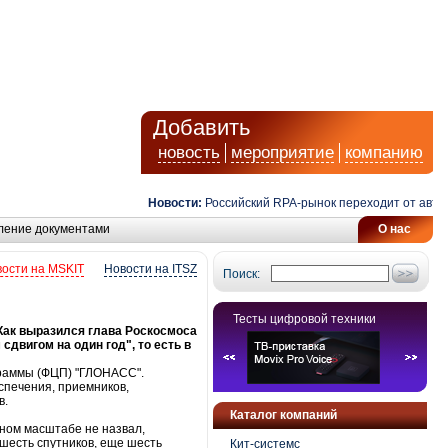
Добавить
новость
мероприятие
компанию
Новости:
Российский RPA-рынок переходит от автомат
ление документами
О нас
ости на MSKIT
Новости на ITSZ
Поиск:
Тесты цифровой техники
Как выразился глава Роскосмоса
двигом на один год", то есть в
граммы (ФЦП) "ГЛОНАСС".
спечения, приемников,
в.
Каталог компаний
ном масштабе не назвал,
 шесть спутников, еще шесть
Кит-системс