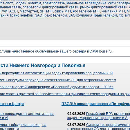
хот-спот
,
Голден Телеком
,
электросвязь
,
кабельное телевидение
,
сети переда
ванная связь
,
операторы фиксированной связи
,
рынок фиксированной связи
,
i
,
wifi
,
АСВТ
,
Мастертел
,
dsl
,
МТТ
,
связь МТТ
,
Ростелеком МТТ
,
компания МТТ
,
М
пания ТрансТелеКом
,
ЗАО ТрансТелеКом
,
ЗАО компания ТрансТелеКом
,
fttb
,
мг
чив качественное обслуживание вашего сервера в DataHouse.ru.
ости Нижнего Новгорода и Поволжья
 переходит от автоматизации задач к управлению процессами и AI
сты обсудили переход на отечественные ОС для встроенных систем
оги партнерской конференции «Весенний документооборот – 2026»
го хаоса к governed self-service: эксперты фиксируют смену парадигмы на р
сквы и Центра
ITSZ.RU: последние новости Петербург
ок переходит от автоматизации
04.08.2026
Российский RPA-рынок пе
 и AI
задач к управлению процессами и AI
мисты обсудили переход на
03.07.2026
Системные программисты
ных систем
отечественные ОС для встроенных с