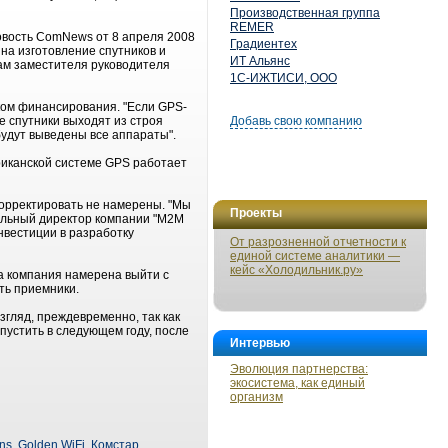
Производственная группа
REMER
новость ComNews от 8 апреля 2008
Градиентех
, на изготовление спутников и
ИТ Альянс
вам заместителя руководителя
1С-ИЖТИСИ, ООО
ком финансирования. "Если GPS-
ые спутники выходят из строя
Добавь свою компанию
будут выведены все аппараты".
риканской системе GPS работает
орректировать не намерены. "Мы
Проекты
альный директор компании "М2М
нвестиции в разработку
От разрозненной отчетности к
единой системе аналитики —
кейс «Холодильник.ру»
да компания намерена выйти с
ть приемники.
гляд, преждевременно, так как
пустить в следующем году, после
Интервью
Эволюция партнерства:
экосистема, как единый
организм
ns
,
Golden WiFi
,
Комстар
,