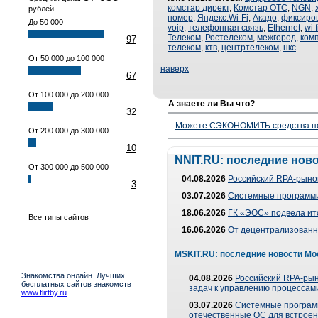
комстар директ
,
Комстар ОТС
,
NGN
,
рублей
номер
,
Яндекс.Wi-Fi
,
Акадо
,
фиксиро
До 50 000
voip
,
телефонная связь
,
Ethernet
,
wi f
Телеком
,
Ростелеком
,
межгород
,
ком
97
телеком
,
ктв
,
центртелеком
,
нкс
От 50 000 до 100 000
наверх
67
От 100 000 до 200 000
А знаете ли Вы что?
32
Можете СЭКОНОМИТЬ средства полу
От 200 000 до 300 000
10
NNIT.RU: последние нов
От 300 000 до 500 000
04.08.2026
Российский RPA-рынок
3
03.07.2026
Системные программи
18.06.2026
ГК «ЭОС» подвела ит
Все типы сайтов
16.06.2026
От децентрализованно
MSKIT.RU: последние новости Мо
Знакомства онлайн. Лучших
04.08.2026
Российский RPA-рын
бесплатных сайтов знакомств
задач к управлению процессами
www.flirtby.ru
.
03.07.2026
Системные програм
отечественные ОС для встроен