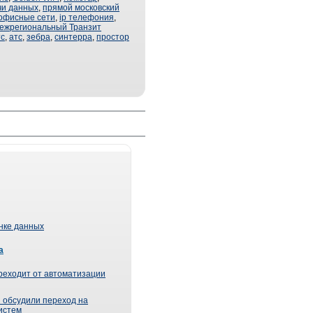
чи данных
,
прямой московский
офисные сети
,
ip телефония
,
ежрегиональный Транзит
тс
,
атс
,
зебра
,
синтерра
,
простор
ынке данных
а
реходит от автоматизации
 обсудили переход на
истем