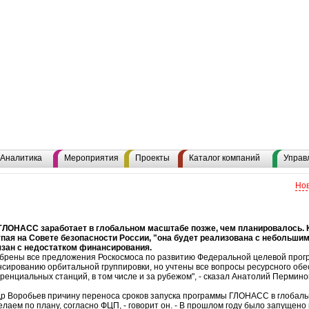
Аналитика
Мероприятия
Проекты
Каталог компаний
Управ
Нов
ГЛОНАСС заработает в глобальном масштабе позже, чем планировалось. 
пая на Совете безопасности России, "она будет реализована с небольшим с
вязан с недостатком финансирования.
брены все предложения Роскосмоса по развитию Федеральной целевой про
сированию орбитальной группировки, но учтены все вопросы ресурсного обе
енциальных станций, в том числе и за рубежом", - сказал Анатолий Пермино
др Воробьев причину переноса сроков запуска программы ГЛОНАСС в глобаль
елаем по плану, согласно ФЦП, - говорит он. - В прошлом году было запущено