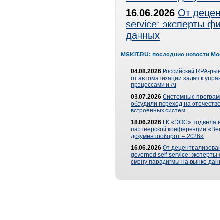
16.06.2026
От децен
service: эксперты 
данных
MSKIT.RU: последние новости Мо
04.08.2026
Российский RPA-рын
от автоматизации задач к упр
процессами и AI
03.07.2026
Системные програ
обсудили переход на отечеств
встроенных систем
18.06.2026
ГК «ЭОС» подвела и
партнерской конференции «Ве
документооборот – 2026»
16.06.2026
От децентрализован
governed self-service: эксперт
смену парадигмы на рынке дан