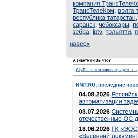
компания ТрансТелеК
ТрансТелеКом
,
волга 
республика татарстан
саранск
,
чебоксары
,
п
зебра
,
iptv
,
тольятти
,
наверх
А знаете ли Вы что?
CityTelecom.ru зарегистрирует вашу
NNIT.RU: последние нов
04.08.2026
Российск
автоматизации зада
03.07.2026
Системны
отечественные ОС д
18.06.2026
ГК «ЭОС»
«Весенний документ