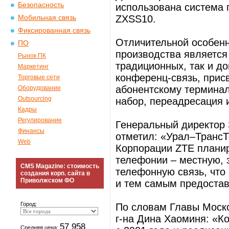
Безопасность
использована система 
ZXSS10.
Мобильная связь
Фиксированная связь
Отличительной особен
ПО
производства является
Рынок ПК
традиционных, так и до
Маркетинг
конференц-связь, прис
Торговые сети
абонентскому терминал
Оборудование
Outsourcing
набор, переадресация и
Кадры
Регулирование
Генеральный директор
Финансы
отметил: «Урал–ТрансТ
Web
Корпорации ZTE планир
телефонии – местную,
CMS Magazine: стоимость
телефонную связь, что
создания корп. сайта в
Приволжском ФО
и тем самым предостав
Город:
По словам Главы Моск
г-на Дина Хаоминя: «К
57 958
Средняя цена: