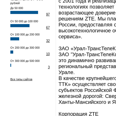
с 2001 года и реализац
рублей
технологиях позволяет 
До 50 000
возрастающее доверие 
97
решениям ZTE. Мы план
От 50 000 до 100 000
России, предоставляя 
67
высокотехнологичное о
От 100 000 до 200 000
сервиса».
32
ЗАО «Урал-ТрансТеле
От 200 000 до 300 000
ЗАО "Урал-ТрансТелеКо
10
это динамично развив
От 300 000 до 500 000
региональный предста
3
Урале.
В качестве крупнейшег
Все типы сайтов
ТТК» осуществляет сво
субъектов Российской
железной дорогой: Све
Ханты-Мансийского и Я
Корпорация ZTE