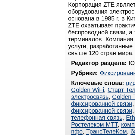
Корпорация ZTE являе
оборудования электрос
основана в 1985 г. в К
ZTE охватывает практи
беспроводной связи, а
терминалов. Компания
услуги, разработанные 
свыше 120 стран мира.
Редактор раздела:
Юр
Рубрики:
Фиксированн
Ключевые слова:
ци
Golden WiFi
,
Старт Те
электросвязь
,
Golden 
фиксированной связи
фиксированной связи
телефонная связь
,
Eth
Ростелеком МТТ
,
комп
пфо
,
ТрансТелеКом
,
б