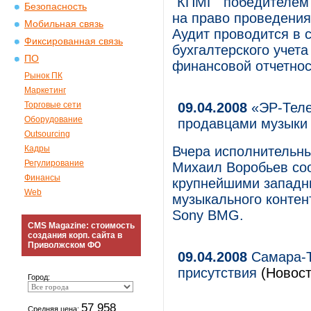
"КПМГ" победителем 
Безопасность
на право проведения
Мобильная связь
Аудит проводится в 
Фиксированная связь
бухгалтерского учет
ПО
финансовой отчетно
Рынок ПК
Маркетинг
Торговые сети
09.04.2008
«ЭР-Теле
Оборудование
продавцами музыки
Outsourcing
Кадры
Вчера исполнительн
Регулирование
Михаил Воробьев соо
Финансы
крупнейшими западн
Web
музыкального конте
Sony BMG.
CMS Magazine: стоимость
создания корп. сайта в
Приволжском ФО
09.04.2008
Самара-Т
присутствия
(Новост
Город:
57 958
Средняя цена: