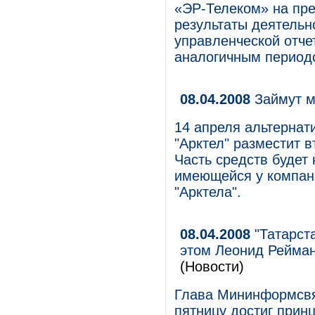
«ЭР-Телеком» на пр
результаты деятельно
управленческой отче
аналогичным периодо
08.04.2008
Займут 
14 апреля альтернат
"Арктел" разместит 
Часть средств будет
имеющейся у компани
"Арктела".
08.04.2008
"Татарста
этом Леонид Рейма
(Новости)
Глава Мининформсвя
пятницу достиг прин