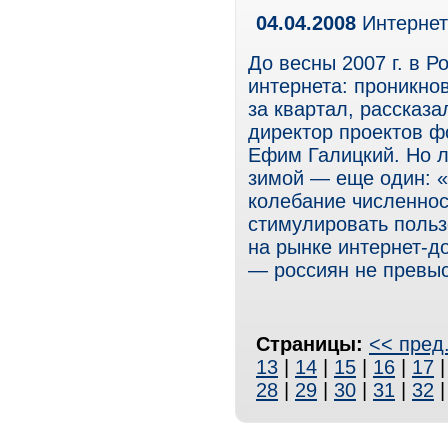
04.04.2008
Интернет
До весны 2007 г. в 
интернета: проникнов
за квартал, рассказ
директор проектов 
Ефим Галицкий. Но л
зимой — еще один: «
колебание численнос
стимулировать польз
на рынке интернет-д
— россиян не превыс
Страницы:
<< пред
13
|
14
|
15
|
16
|
17
28
|
29
|
30
|
31
|
32