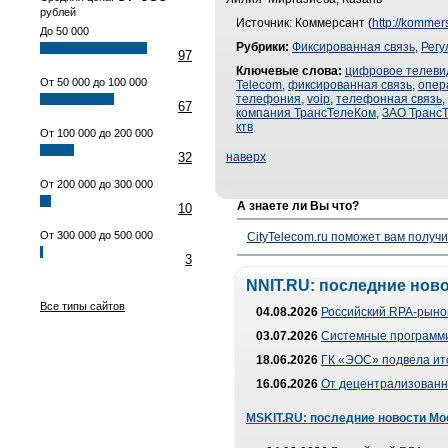
рублей
Источник: Коммерсант (
http://kommer
До 50 000
Рубрики:
Фиксированная связь
,
Регу
97
Ключевые слова:
цифровое телеви
От 50 000 до 100 000
Telecom
,
фиксированная связь
,
опер
телефония
,
voip
,
телефонная связь
,
67
компания ТрансТелеКом
,
ЗАО Транс
ктв
От 100 000 до 200 000
32
наверх
От 200 000 до 300 000
А знаете ли Вы что?
10
От 300 000 до 500 000
CityTelecom.ru поможет вам получи
3
NNIT.RU: последние нов
Все типы сайтов
04.08.2026
Российский RPA-рынок
03.07.2026
Системные программи
18.06.2026
ГК «ЭОС» подвела ит
16.06.2026
От децентрализованно
MSKIT.RU: последние новости Мо