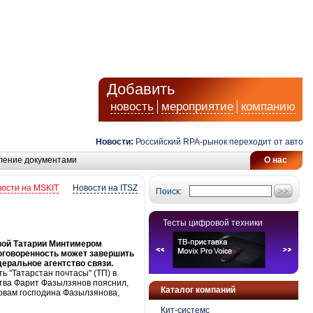
Добавить
новость
мероприятие
компанию
Новости:
Российский RPA-рынок переходит от автоматиз
ление документами
О нас
ости на MSKIT
Новости на ITSZ
Поиск:
Тесты цифровой техники
вой Татарии Минтимером
оговоренность может завершить
еральное агентство связи.
"Татарстан почтасы" (ТП) в
ства Фарит Фазылзянов пояснил,
Каталог компаний
ловам господина Фазылзянова,
Кит-системс