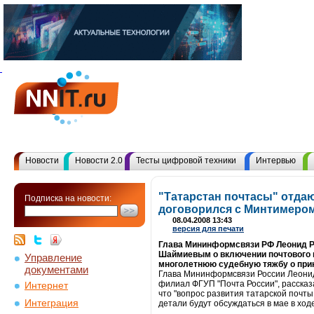
Новости
Новости 2.0
Тесты цифровой техники
Интервью
"Татарстан почтасы" отдаю
Подписка на новости:
договорился с Минтимер
08.04.2008 13:43
версия для печати
Глава Мининформсвязи РФ Леонид Р
Шаймиевым о включении почтового п
Управление
многолетнюю судебную тяжбу о прин
документами
Глава Мининформсвязи России Леонид
филиал ФГУП "Почта России", рассказ
Интернет
что "вопрос развития татарской почт
Интеграция
детали будут обсуждаться в мае в хо