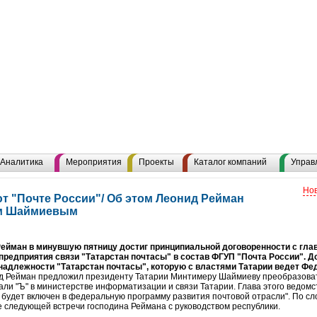
Аналитика
Мероприятия
Проекты
Каталог компаний
Управ
Нов
т "Почте России"/ Об этом Леонид Рейман
ом Шаймиевым
ейман в минувшую пятницу достиг принципиальной договоренности с гла
редприятия связи "Татарстан почтасы" в состав ФГУП "Почта России". Д
адлежности "Татарстан почтасы", которую с властями Татарии ведет Фед
 Рейман предложил президенту Татарии Минтимеру Шаймиеву преобразовать 
али "Ъ" в министерстве информатизации и связи Татарии. Глава этого ведом
ы будет включен в федеральную программу развития почтовой отрасли". По с
де следующей встречи господина Реймана с руководством республики.