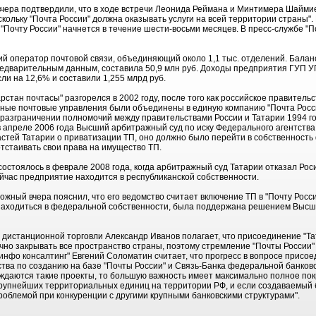
чера подтвердили, что в ходе встречи Леонида Реймана и Минтимера Шайми
скольку "Почта России" должна оказывать услуги на всей территории страны"
 "Почту России" начнется в течение шести-восьми месяцев. В пресс-службе "П
ий оператор почтовой связи, объединяющий около 1,1 тыс. отделений. Бал
 предварительным данным, составила 50,9 млн руб. Доходы предприятия ГУП У
и на 12,6% и составили 1,255 млрд руб.
стан почтасы" разгорелся в 2002 году, после того как российское правител
ьные почтовые управления были объединены в единую компанию "Почта Росси
о разграничении полномочий между правительствами России и Татарии 1994 го
 в апреле 2006 года Высший арбитражный суд по иску Федерального агентства
стей Татарии о приватизации ТП, оно должно было перейти в собственность
тстаивать свои права на имущество ТП.
остоялось в феврале 2008 года, когда арбитражный суд Татарии отказал Рос
йчас предприятие находится в республиканской собственности.
жный вчера пояснил, что его ведомство считает включение ТП в "Почту Росси
о находиться в федеральной собственности, была поддержана решением Высш
истанционной торговли Александр Иванов полагает, что присоединение "Та
ично закрывать все пространство страны, поэтому стремление "Почты России"
инфо консалтинг" Евгений Соломатин считает, что прогресс в вопросе присо
тва по созданию на базе "Почты России" и Связь-Банка федеральной банковск
даются такие проекты, то большую важность имеет максимально полное по
рупнейших территориальных единиц на территории РФ, и если создаваемый б
роблемой при конкуренции с другими крупными банковскими структурами".