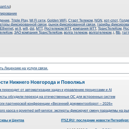
sant.ru
)
лирование
дение
,
Triple Play
,
Wi Fi сети
,
Golden WiFi
,
Старт Телеком
,
NGN
,
хот-спот
,
Голде
аторы фиксированной связи
,
рынок фиксированной связи
,
тарифы фиксирова
Ethernet
,
wi fi
,
wifi
,
dsl
,
МТТ
,
Ростелеком МТТ
,
компания МТТ
,
ТрансТелеКом
,
Ро
ТелеКом
,
ЗАО компания ТрансТелеКом
,
волга телеком
,
волгателеком
,
j
,
fttb
,
тат
ть Лицензию на услуги связи.
ости Нижнего Новгорода и Поволжья
 переходит от автоматизации задач к управлению процессами и AI
сты обсудили переход на отечественные ОС для встроенных систем
оги партнерской конференции «Весенний документооборот – 2026»
го хаоса к governed self-service: эксперты фиксируют смену парадигмы на р
сквы и Центра
ITSZ.RU: последние новости Петербург