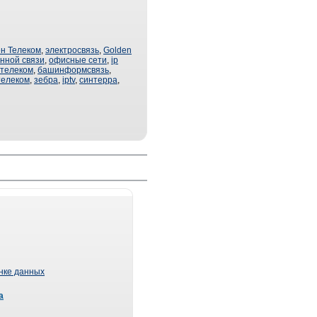
н Телеком
,
электросвязь
,
Golden
нной связи
,
офисные сети
,
ip
стелеком
,
башинформсвязь
,
телеком
,
зебра
,
iptv
,
синтерра
,
ынке данных
а