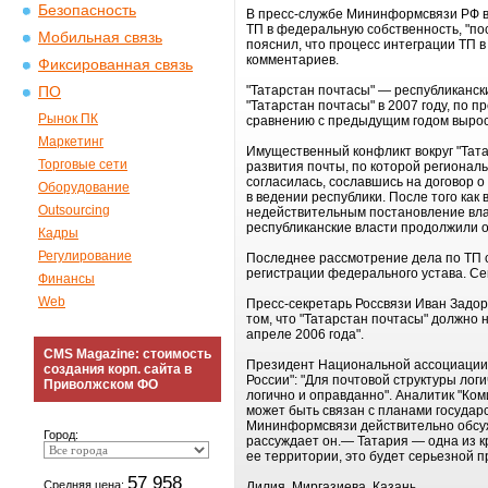
Безопасность
В пресс-службе Мининформсвязи РФ в
ТП в федеральную собственность, "по
Мобильная связь
пояснил, что процесс интеграции ТП в
комментариев.
Фиксированная связь
"Татарстан почтасы" — республиканск
ПО
"Татарстан почтасы" в 2007 году, по
Рынок ПК
сравнению с предыдущим годом выросл
Маркетинг
Имущественный конфликт вокруг "Татар
Торговые сети
развития почты, по которой регионал
согласилась, сославшись на договор 
Оборудование
в ведении республики. После того как
Outsourcing
недействительным постановление вла
республиканские власти продолжили о
Кадры
Регулирование
Последнее рассмотрение дела по ТП с
регистрации федерального устава. Се
Финансы
Web
Пресс-секретарь Россвязи Иван Задоро
том, что "Татарстан почтасы" должн
апреле 2006 года".
CMS Magazine: стоимость
Президент Национальной ассоциации д
создания корп. сайта в
России": "Для почтовой структуры лог
Приволжском ФО
логично и оправданно". Аналитик "Ком
может быть связан с планами государс
Мининформсвязи действительно обсуж
Город:
рассуждает он.— Татария — одна из к
ее территории, это будет серьезной п
57 958
Средняя цена:
Лилия Миргазиева, Казань