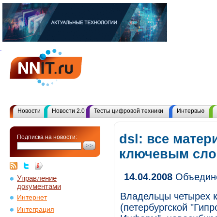
Новости
Новости 2.0
Тесты цифровой техники
Интервью
dsl: все матер
Подписка на новости:
ключевым сл
14.04.2008
Объедине
Управление
документами
Владельцы четырех к
Интернет
(петербургской "Гипр
Интеграция