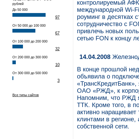
контролируемый АФК
рублей
международной Wi-Fi
До 50 000
роуминг в десятках с
97
сотрудничество с FO
От 50 000 до 100 000
привлечь новых поль
67
сетью FON к концу ле
От 100 000 до 200 000
32
14.04.2008
Железнод
От 200 000 до 300 000
10
В конце прошлой не
От 300 000 до 500 000
объявила о подключ
3
«ТрансКредитБанк»,
ОАО «РЖД», к корпор
Все типы сайтов
Напомним, что РЖД 
ТТК. Кроме того, в 
активно наращивает 
клинтами в регионе,
собственной сети.