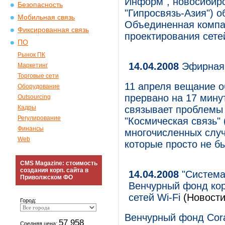
Информ", новосибирс
Безопасность
"Гипросвязь-Азия") о
Мобильная связь
Объединенная компа
Фиксированная связь
проектирования сете
ПО
Рынок ПК
14.04.2008
Эфирная 
Маркетинг
Торговые сети
11 апреля вещание 
Оборудование
прервано на 17 мину
Outsourcing
Кадры
связывает проблемы
Регулирование
"Космическая связь"
Финансы
многочисленных случ
Web
которые просто не б
CMS Magazine: стоимость
создания корп. сайта в
14.04.2008
"Система
Приволжском ФО
Венчурный фонд кор
сетей Wi-Fi
(Новости
Город:
Венчурный фонд Cora
57 958
Средняя цена: