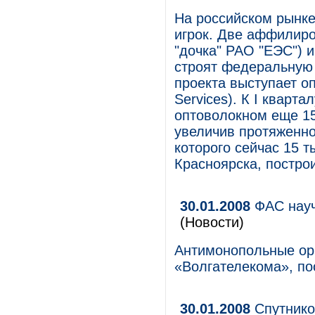
На российском рынке
игрок. Две аффилир
"дочка" РАО "ЕЭС") и
строят федеральную
проекта выступает оп
Services). К I кварт
оптоволокном еще 15
увеличив протяженнос
которого сейчас 15 
Красноярска, постро
30.01.2008
ФАС науч
(Новости)
Антимонопольные ор
«Волгателекома», п
30.01.2008
Спутнико