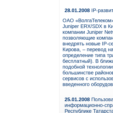
28.01.2008
IP-разви
ОАО «ВолгаТелеком»
Juniper ERX/SDX в К
компании Juniper Ne
позволяющие компан
внедрять новые IP-с
Кирова, – перевод н
определение типа тр
бесплатный). В бли
подобной технологии
большинстве районов
сервисов с использ
введенного оборудов
25.01.2008
Пользова
информационно-спр
Республике Татарст