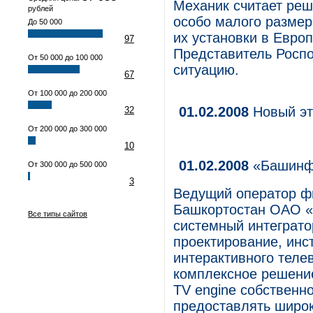
Механик считает реш
рублей
особо малого размер
До 50 000
их установки в Евро
97
Представитель Роспо
От 50 000 до 100 000
ситуацию.
67
От 100 000 до 200 000
01.02.2008
Новый эт
32
От 200 000 до 300 000
10
01.02.2008
«Башинфо
От 300 000 до 500 000
3
Ведущий оператор ф
Башкортостан ОАО «
Все типы сайтов
системный интеграто
проектирование, инс
интерактивного теле
комплексное решени
TV engine собственно
предоставлять широк