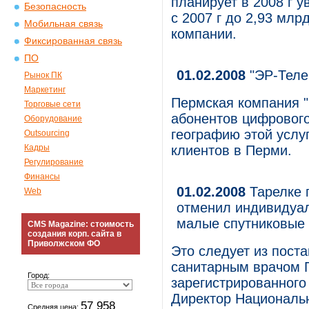
планирует в 2008 г у
Безопасность
с 2007 г до 2,93 млр
Мобильная связь
компании.
Фиксированная связь
ПО
01.02.2008
"ЭР-Теле
Рынок ПК
Маркетинг
Пермская компания "
Торговые сети
абонентов цифрового
Оборудование
географию этой услу
Outsourcing
Кадры
клиентов в Перми.
Регулирование
Финансы
01.02.2008
Тарелке 
Web
отменил индивидуал
малые спутниковые 
CMS Magazine: стоимость
создания корп. сайта в
Приволжском ФО
Это следует из пост
санитарным врачом 
Город:
зарегистрированного
Директор Национальн
57 958
Средняя цена: