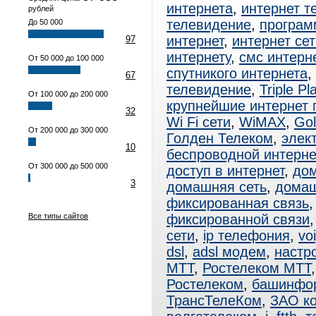
интернета
,
интернет т
рублей
телевидение
,
програм
До 50 000
интернет
,
интернет сет
97
интернету
,
смс интерн
От 50 000 до 100 000
спутникого интернета
,
67
телевидение
,
Triple Pl
От 100 000 до 200 000
крупнейшие интернет
32
Wi Fi сети
,
WiMAX
,
Gol
От 200 000 до 300 000
Голден Телеком
,
элек
10
беспроводной интерне
От 300 000 до 500 000
доступ в интернет
,
дом
3
домашняя сеть
,
домаш
фиксированная связь
Все типы сайтов
фиксированной связи
сети
,
ip телефония
,
vo
dsl
,
adsl модем
,
настро
МТТ
,
Ростелеком МТТ
Ростелеком
,
башинфо
ТрансТелеКом
,
ЗАО к