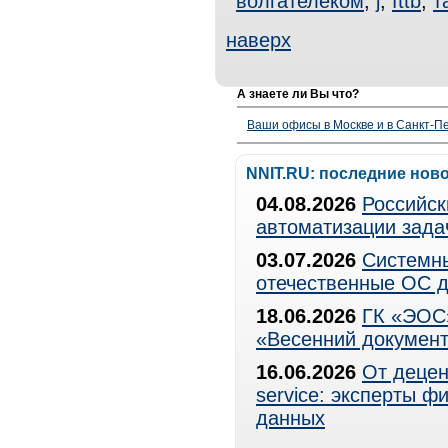
волгателеком
,
j
,
fttb
,
т
наверх
А знаете ли Вы что?
Ваши офисы в Москве и в Санкт-Пе
NNIT.RU: последние нов
04.08.2026
Российск
автоматизации зада
03.07.2026
Системны
отечественные ОС д
18.06.2026
ГК «ЭОС»
«Весенний документ
16.06.2026
От децен
service: эксперты 
данных