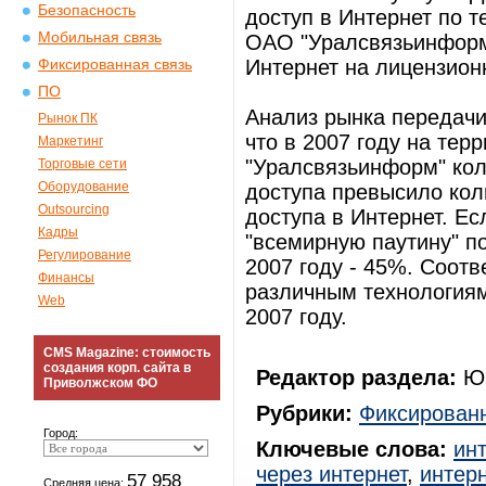
Безопасность
доступ в Интернет по т
Мобильная связь
ОАО "Уралсвязьинформ"
Интернет на лицензион
Фиксированная связь
ПО
Анализ рынка передачи
Рынок ПК
что в 2007 году на те
Маркетинг
"Уралсвязьинформ" кол
Торговые сети
Оборудование
доступа превысило кол
Outsourcing
доступа в Интернет. Ес
Кадры
"всемирную паутину" п
Регулирование
2007 году - 45%. Соот
Финансы
различным технологиям
Web
2007 году.
CMS Magazine: стоимость
создания корп. сайта в
Редактор раздела:
Юр
Приволжском ФО
Рубрики:
Фиксированн
Город:
Ключевые слова:
ин
через интернет
,
интерн
57 958
Средняя цена: