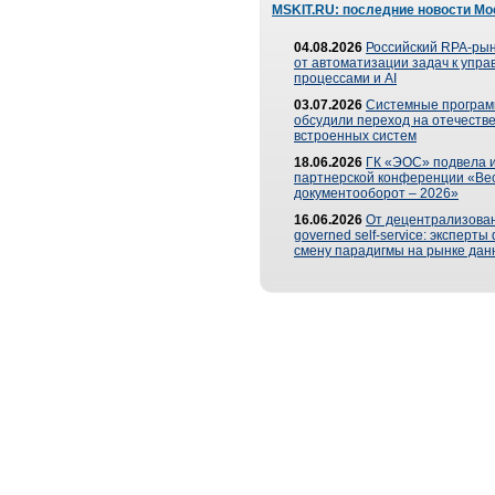
MSKIT.RU: последние новости Мо
04.08.2026
Российский RPA-рын
от автоматизации задач к упр
процессами и AI
03.07.2026
Системные програ
обсудили переход на отечеств
встроенных систем
18.06.2026
ГК «ЭОС» подвела и
партнерской конференции «Ве
документооборот – 2026»
16.06.2026
От децентрализован
governed self-service: эксперт
смену парадигмы на рынке дан