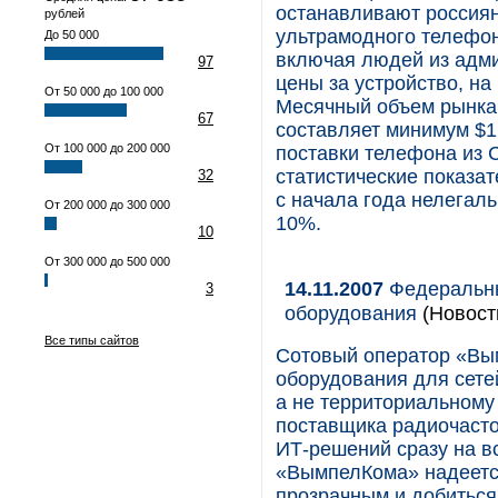
останавливают россиян
рублей
ультрамодного телефон
До 50 000
включая людей из адми
97
цены за устройство, на
От 50 000 до 100 000
Месячный объем рынка 
67
составляет минимум $1
От 100 000 до 200 000
поставки телефона из 
статистические показат
32
с начала года нелегал
От 200 000 до 300 000
10%.
10
От 300 000 до 500 000
14.11.2007
Федеральны
3
оборудования
(Новост
Все типы сайтов
Сотовый оператор «Вы
оборудования для сете
а не территориальному
поставщика радиочасто
ИТ-решений сразу на в
«ВымпелКома» надеется
прозрачным и добиться