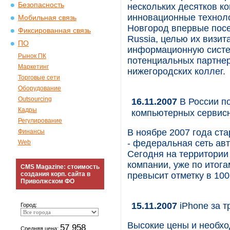
Безопасность
нескольких десятков к
инновационные техноло
Мобильная связь
Новгород впервые посе
Фиксированная связь
Russia, целью их визи
ПО
информационную систем
Рынок ПК
потенциальных партнер
Маркетинг
нижегородских коллег.
Торговые сети
Оборудование
Outsourcing
16.11.2007
В России п
Кадры
компьютерных сервис
Регулирование
В ноябре 2007 года ст
Финансы
- федеральная сеть ав
Web
Сегодня на территории
компании, уже по итога
CMS Magazine: стоимость
создания корп. сайта в
превысит отметку в 100
Приволжском ФО
15.11.2007
iPhone за т
Город:
Высокие цены и необхо
57 958
Средняя цена: