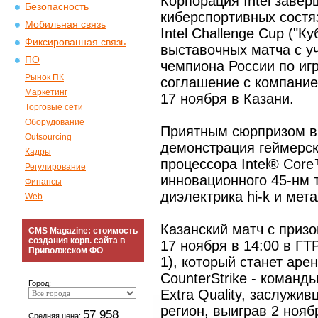
Корпорация Intel заве
Безопасность
киберспортивных сост
Мобильная связь
Intel Challenge Cup ("К
Фиксированная связь
выставочных матча с у
ПО
чемпиона России по игр
Рынок ПК
соглашение с компание
Маркетинг
17 ноября в Казани.
Торговые сети
Оборудование
Приятным сюрпризом в 
Outsourcing
демонстрация геймерск
Кадры
процессора Intel® Core
Регулирование
инновационного 45-нм 
Финансы
диэлектрика hi-k и мет
Web
Казанский матч с приз
CMS Magazine: стоимость
создания корп. сайта в
17 ноября в 14:00 в ГТР
Приволжском ФО
1), который станет аре
CounterStrike - команд
Город:
Extra Quality, заслужи
регион, выиграв 2 нояб
57 958
Средняя цена: