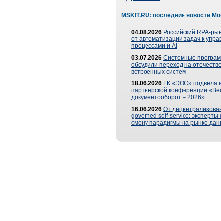
MSKIT.RU: последние новости Мо
04.08.2026
Российский RPA-рын
от автоматизации задач к упр
процессами и AI
03.07.2026
Системные програ
обсудили переход на отечеств
встроенных систем
18.06.2026
ГК «ЭОС» подвела и
партнерской конференции «Ве
документооборот – 2026»
16.06.2026
От децентрализован
governed self-service: эксперт
смену парадигмы на рынке дан