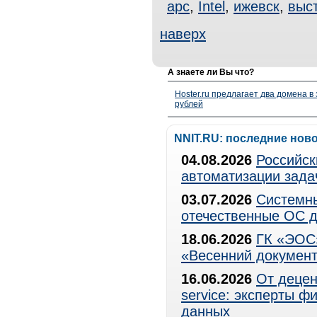
apc
,
Intel
,
ижевск
,
выс
наверх
А знаете ли Вы что?
Hoster.ru предлагает два домена в
рублей
NNIT.RU: последние нов
04.08.2026
Российск
автоматизации зада
03.07.2026
Системны
отечественные ОС д
18.06.2026
ГК «ЭОС»
«Весенний документ
16.06.2026
От децен
service: эксперты 
данных