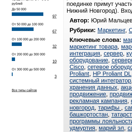
поединке примут участ
рублей
До 50 000
Нижний Новгород). Вхо
97
Автор:
Юрий Мальцев
От 50 000 до 100 000
Рубрики:
Маркетинг
,
67
Ключевые слова:
ма
От 100 000 до 200 000
маркетинг товара
,
мар
32
интеграция
,
сервер
,
к
От 200 000 до 300 000
оборудование
,
сервер
10
Cisco
,
сетевое оборуд
От 300 000 до 500 000
Proliant
,
HP Proliant DL
3
системный интегратор
хранения данных
,
акц
Все типы сайтов
продвижение
,
продвиж
рекламная кампания
,
новгород
,
тарифы
,
са
башкортостан
,
татарс
программы лояльност
удмуртия
,
марий эл
,
с