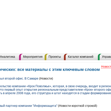
Аналитика
Мероприятия
Проекты
Каталог компаний
Управ
Новост
ических: все материалы с этим ключевым словом
ыл второй офис. В Самаре
(Новости)
льство компании «Крок Поволжье», которая, в свою очередь, входит в регион
 Это первый опыт открытия региональным представителем «Крок» второго офи
ь в апреле 2008 года, его структура и штат находятся в стадии формировани
овый партнер компании "Информзащита"
(Новости короткой строкой)