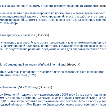
ый Парус» внедряет систему стратегического управления от Инталев
(Новос
шно завершены пять этапов проекта по постановке системы стратегического 
 перед компанией задачи структурирования бизнеса, разработки стратегии 
Сбалансированной Системы Показателей решаются с использованием специа
: Навигатор».
ежоператорских расчетов
(Новости)
 уникальном для российского рынка предложении для телекоммуникационных
я информационной поддержки операторских взаиморасчетов. На основе сер
vice ITC подготовлено решение, предназначенное для операторов связи с от
: объединение Инталев и WinPeak International
(Новости)
ания "WinPeak International" объявили о начале стратегического партнерства
ениями с клиентами (CRM).
ы Компаний ЦФТ в 2007 году
(Новости)
 Технологий подвела итоги деятельности в 2007 году. За год было подписа
ммные решения Компании. Совокупный доход Группы Компаний вырос на 53%
 "ЦФТ-Банковские системы" за отчетный период составил 60%. Оборот сист
рд. рублей (рост - 40%). Развитие бизнеса обусловило и рост компании - чис