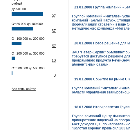
рублей
21.03.2008
Группа компаний «Бел
До 50 000
97
Группой компаний «Инталев» успе
компаний «Белый Парус». Стоящие
От 50 000 до 100 000
формализации стратегии в виде 
методического комплекса «Инталев
67
От 100 000 до 200 000
20.03.2008
Новое решение для м
32
ЗАО “Петер-Сервис” объявляет об
От 200 000 до 300 000
требуется доступное решение дл
10
программного продукта Peter-Ser
абонентскими базами.
От 300 000 до 500 000
3
19.03.2008
Событие на рынке CRM
Группа компаний "Инталев" и комп
Все типы сайтов
области управления взаимоотнош
18.03.2008
Итоги развития Групп
Группа Компаний Центр Финансовых
приобретение лицензий на програ
Рост доходов ЦФТ по направлению
"Золотая Корона" превысил 283 мл