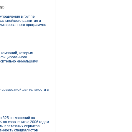
ти)
управления в группе
дальнейшего развития и
лизированного программно-
 компаний, которым
тифицированного
носительно небольшими
 – совместной деятельности в
но 325 соглашений на
 по сравнению с 2006 годом.
емы платежных сервисов
ленность специалистов