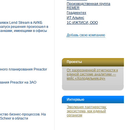
Производственная группа
REMER
Градиентех
ИТ Альянс
явок Lend Stream в АИКБ
1С-ИЖТИСИ, ООО
 запуск решения произошел в
 банками, имеющими в офисы
Добавь свою компанию
Проекты
ного планирования Preactor
От разрозненной отчетности к
единой системе аналитики —
кейс «Холодильник.ру»
ания Preactor на ЗАО
Интервью
Эволюция партнерства:
экосистема, как единый
нство бизнес-процессов. На
организм
Scheer в области