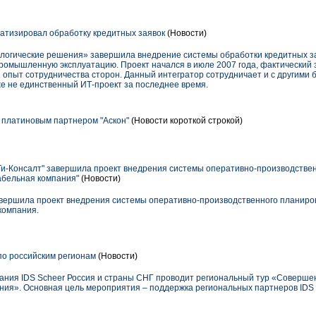
тизировал обработку кредитных заявок
(Новости)
логические решения» завершила внедрение системы обработки кредитных за
промышленную эксплуатацию. Проект начался в июле 2007 года, фактический
й опыт сотрудничества сторон. Данный интегратор сотрудничает и с другими
е не единственный ИТ-проект за последнее время.
 платиновым партнером "Аскон"
(Новости короткой строкой)
и-Консалт" завершила проект внедрения системы оперативно-производствен
абельная компания"
(Новости)
вершила проект внедрения системы оперативно-производственного планиров
компания.
 по российским регионам
(Новости)
пания IDS Scheer Россия и страны СНГ проводит региональный тур «Соверше
ения». Основная цель мероприятия – поддержка региональных партнеров IDS 