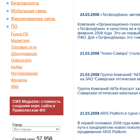
Безопасность
Мобильная связь
24.03.2008
«Татфондбанк» автома
Фиксированная связь
Компания «Организационно-техно
ПО
«Татфондбанк» и запустила ее в 
феврале 2008 года. Это не первы
Рынок ПК
ПФО. Для «Татфондбанка» это тож
Маркетинг
Торговые сети
21.03.2008
"Аскон-Самара" стала
Оборудование
Outsourcing
Кадры
Регулирование
21.03.2008
Группа Компаний "АйТ
на ЗАО "Самарская оптическая к
Финансы
Web
Группа Компаний АйТи-Консалт за
Самарская оптическая кабельная 
CMS Magazine: стоимость
создания корп. сайта в
Приволжском ФО
21.03.2008
ARIS Platform в турне
В первой половине 2008 года ком
Город:
пути к предприятию нового покол
продвижения ARIS Platform.
57 958
Средняя цена: