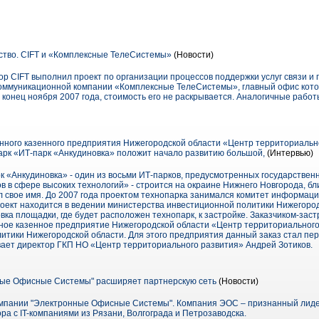
ство. CIFT и «Комплексные ТелеСистемы»
(Новости)
ор CIFT выполнил проект по организации процессов поддержки услуг связи и
екоммуникационной компании «Комплексные ТелеСистемы», главный офис кото
о конец ноября 2007 года, стоимость его не раскрывается. Аналогичные рабо
нного казенного предприятия Нижегородской области «Центр территориальн
арк «ИТ-парк «Анкудиновка» положит начало развитию большой,
(Интервью)
к «Анкудиновка» - один из восьми ИТ-парков, предусмотренных государстве
 в сфере высоких технологий» - строится на окраине Нижнего Новгорода, бл
л свое имя. До 2007 года проектом технопарка занимался комитет информаци
роект находится в ведении министерства инвестиционной политики Нижегоро
вка площадки, где будет расположен технопарк, к застройке. Заказчиком-зас
ное казенное предприятие Нижегородской области «Центр территориального
тики Нижегородской области. Для этого предприятия данный заказ стал пер
вает директор ГКП НО «Центр территориального развития» Андрей Зотиков.
ые Офисные Системы" расширяет партнерскую сеть
(Новости)
омпании "Электронные Офисные Системы". Компания ЭОС – признанный лиде
а с IT-компаниями из Рязани, Волгограда и Петрозаводска.