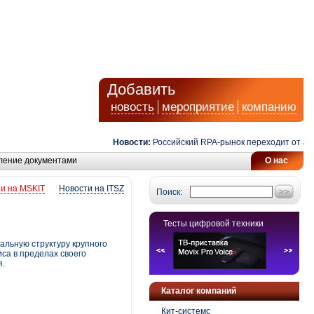
Добавить
новость
мероприятие
компанию
Новости:
Российский RPA-рынок переходит от автома
ление документами
О нас
и на MSKIT
Новости на ITSZ
Поиск:
Тесты цифровой техники
альную структуру крупного
са в пределах своего
я.
Каталог компаний
Кит-системс