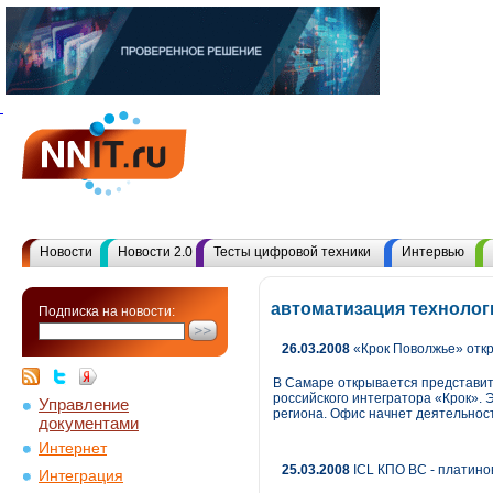
Новости
Новости 2.0
Тесты цифровой техники
Интервью
автоматизация технолог
Подписка на новости:
26.03.2008
«Крок Поволжье» откр
В Самаре открывается представите
российского интегратора «Крок».
Управление
региона. Офис начнет деятельност
документами
Интернет
25.03.2008
ICL КПО ВС - платин
Интеграция