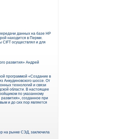
 передачи данных на базе HP
рой находится в Перми.
ты CIFT осуществлял и для
ого развития» Андрей
нной программой «Создание в
из Анкудиновского шоссе. От
онных технологий и связи
дской области. В настоящее
тройщиком по указанному
 развития», созданное при
вым и до сих пор является
р на рынке СЭД, заключила