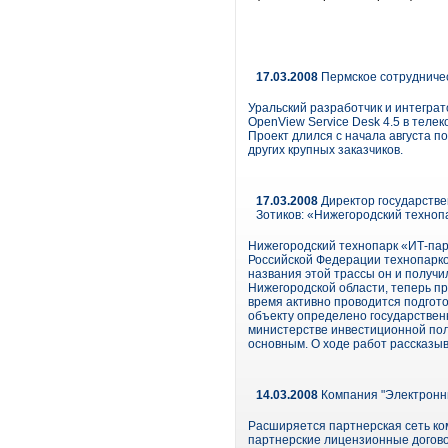
17.03.2008
Пермское сотрудниче
Уральский разработчик и интеграт
OpenView Service Desk 4.5 в тел
Проект длился с начала августа п
других крупных заказчиков.
17.03.2008
Директор государстве
Зотиков: «Нижегородский техноп
Нижегородский технопарк «ИТ-пар
Российской Федерации технопарков
названия этой трассы он и получи
Нижегородской области, теперь п
время активно проводится подгото
объекту определено государствен
министерстве инвестиционной поли
основным. О ходе работ рассказы
14.03.2008
Компания "Электронн
Расширяется партнерская сеть к
партнерские лицензионные договор