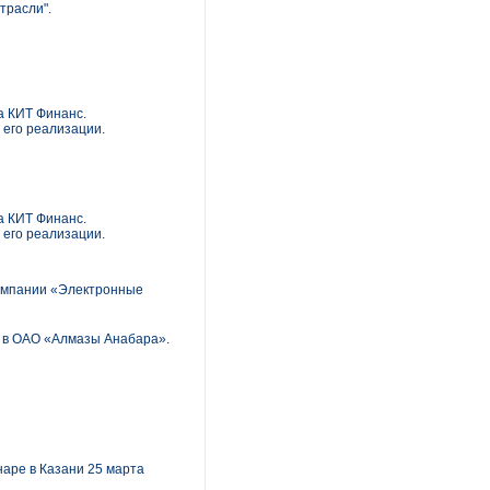
трасли".
а КИТ Финанс.
 его реализации.
а КИТ Финанс.
 его реализации.
омпании «Электронные
 в ОАО «Алмазы Анабара».
аре в Казани 25 марта