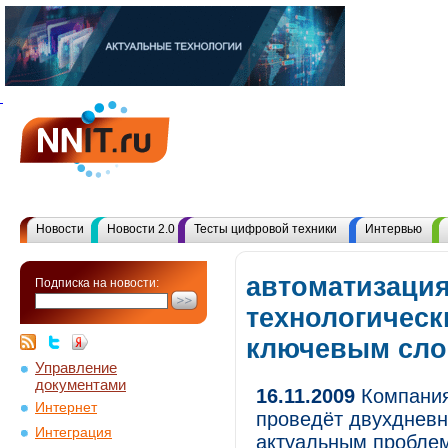
Новости
Новости 2.0
Тесты цифровой техники
Интервью
автоматизаци
Подписка на новости:
технологическ
ключевым сл
Управление
документами
16.11.2009
Компания
Интернет
проведёт двухдневн
Интеграция
актуальным проблем