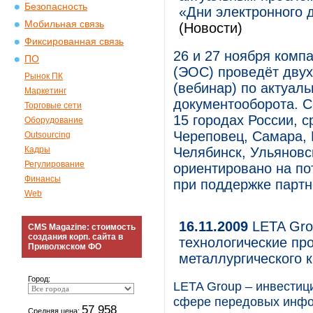
Безопасность
«Дни электронного 
Мобильная связь
(Новости)
Фиксированная связь
26 и 27 ноября ком
ПО
(ЭОС) проведёт дву
Рынок ПК
(вебинар) по актуал
Маркетинг
документооборота. С
Торговые сети
15 городах России, 
Оборудование
Череповец, Самара, К
Outsourcing
Кадры
Челябинск, Ульяновс
Регулирование
ориентировано на по
Финансы
при поддержке парт
Web
16.11.2009
LETA Gro
CMS Magazine: стоимость
создания корп. сайта в
технологические пр
Приволжском ФО
металлургического 
Город:
LETA Group – инвестиц
сфере передовых инфор
57 958
Средняя цена: