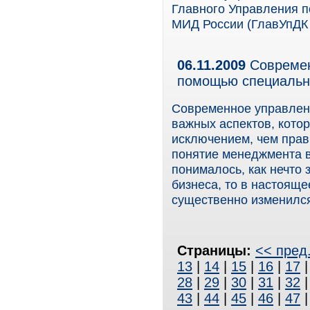
Главного Управления п
МИД России (ГлавУпДК 
06.11.2009
Современ
помощью специальн
Современное управлен
важных аспектов, кото
исключением, чем прав
понятие менеджмента в
понималось, как нечто
бизнеса, то в настоящ
существенно изменилс
Страницы:
<< пред
13
|
14
|
15
|
16
|
17
28
|
29
|
30
|
31
|
32
43
|
44
|
45
|
46
|
47