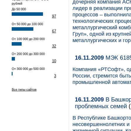
дочерняя компания АС
рублей
лидер в реализации пр
До 50 000
процессов – выполнила
97
технологических проце
От 50 000 до 100 000
металлургический комб
67
Груп», одной из крупн
От 100 000 до 200 000
металлургических и г
32
От 200 000 до 300 000
16.11.2009
МЭК 6185
10
Компания «РТСофт», од
От 300 000 до 500 000
России, стремится быть
3
промышленной автомати
Все типы сайтов
16.11.2009
В Башкор
проблемных семей
(
В Республике Башкорто
несовершеннолетних и 
жизненной ситуации. Ко