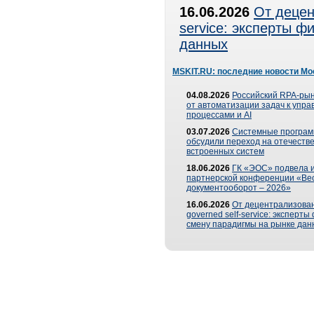
16.06.2026
От децен
service: эксперты 
данных
MSKIT.RU: последние новости Мо
04.08.2026
Российский RPA-рын
от автоматизации задач к упр
процессами и AI
03.07.2026
Системные програ
обсудили переход на отечеств
встроенных систем
18.06.2026
ГК «ЭОС» подвела и
партнерской конференции «Ве
документооборот – 2026»
16.06.2026
От децентрализован
governed self-service: эксперт
смену парадигмы на рынке дан