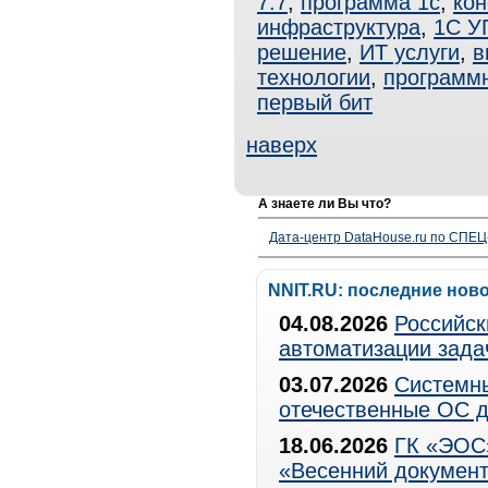
7.7
,
программа 1с
,
кон
инфраструктура
,
1С У
решение
,
ИТ услуги
,
в
технологии
,
программ
первый бит
наверх
А знаете ли Вы что?
Дата-центр DataHouse.ru по СПЕЦ-
NNIT.RU: последние нов
04.08.2026
Российск
автоматизации зада
03.07.2026
Системны
отечественные ОС д
18.06.2026
ГК «ЭОС»
«Весенний документ