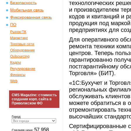
технологических реше
Безопасность
и производителем тер
Мобильная связь
кодов и квитанций и 
Фиксированная связь
продукция под маркой
ПО
предприятиях для соз
Рынок ПК
Маркетинг
Для оперативного обс
Торговые сети
ремонта техники комп
Оборудование
центров. Теперь поль
Outsourcing
гарантированно получи
Кадры
постгарантийному обс
Регулирование
Торговля» (БИТ).
Финансы
Web
«1С:Бухучет и Торгов
региональных филиало
CMS Magazine: стоимость
обслуживать клиентов
создания корп. сайта в
можете обратиться в 
Приволжском ФО
отремонтировать техн
высочайших стандарто
Город:
Сертифицированные с
57 958
Средняя цена: