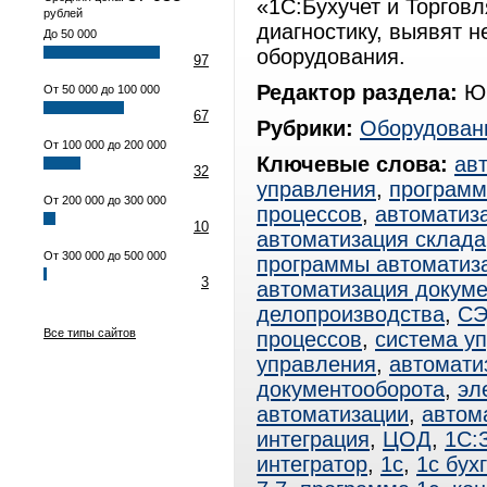
«1С:Бухучет и Торговл
рублей
диагностику, выявят 
До 50 000
оборудования.
97
Редактор раздела:
Юр
От 50 000 до 100 000
67
Рубрики:
Оборудован
От 100 000 до 200 000
Ключевые слова:
ав
32
управления
,
программ
От 200 000 до 300 000
процессов
,
автоматиз
10
автоматизация склада
От 300 000 до 500 000
программы автоматиз
3
автоматизация докум
делопроизводства
,
С
Все типы сайтов
процессов
,
система у
управления
,
автомати
документооборота
,
эл
автоматизации
,
автом
интеграция
,
ЦОД
,
1С:
интегратор
,
1с
,
1с бух