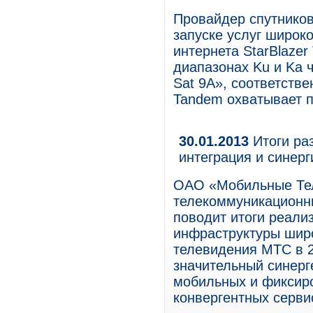
Провайдер спутников
запуске услуг широк
интернета StarBlazer
диапазонах Ku и Kа ч
Sat 9A», соответстве
Tandem охватывает п
30.01.2013
Итоги ра
интеграция и синер
ОАО «Мобильные Те
телекоммуникационны
поводит итоги реали
инфраструктуры широ
телевидения МТС в 2
значительный синерг
мобильных и фиксир
конвергентных серви