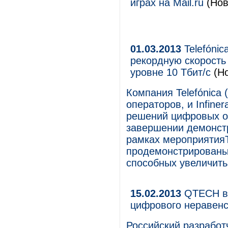
играх на Mail.ru
(Нов
01.03.2013
Telefónic
рекордную скорость
уровне 10 Тбит/c
(Но
Компания Telefónica
операторов, и Infine
решений цифровых о
завершении демонстр
рамках мероприятияT
продемонстрированы
способных увеличить
15.02.2013
QTECH в 
цифрового неравенс
Российский разработ