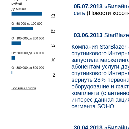
рублей
05.07.2013
«Билайн»
До 50 000
сеть
(Новости коротк
97
От 50 000 до 100 000
67
03.06.2013
StarBlaze
От 100 000 до 200 000
32
Компания StarBlazer
спутникового Интерн
От 200 000 до 300 000
запустила маркетин
10
абонентам услуги дв
От 300 000 до 500 000
спутникового Интерн
3
вернуть 28% первона
оборудование и факт
Все типы сайтов
комплекта (с антенн
интерес данная акци
сегмента SOHO.
30.04.2013
«Билайн»