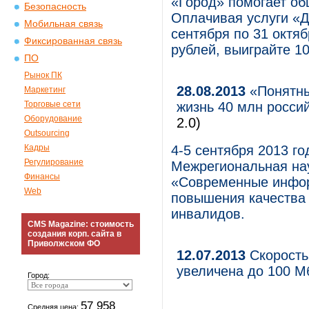
«Город» помогает об
Безопасность
Оплачивая услуги «Д
Мобильная связь
сентября по 31 октя
Фиксированная связь
рублей, выиграйте 10
ПО
Рынок ПК
28.08.2013
«Понятны
Маркетинг
Торговые сети
жизнь 40 млн росси
Оборудование
2.0)
Outsourcing
Кадры
4-5 сентября 2013 го
Регулирование
Межрегиональная на
Финансы
«Современные инфор
Web
повышения качества 
инвалидов.
CMS Magazine: стоимость
создания корп. сайта в
Приволжском ФО
12.07.2013
Скорость
увеличена до 100 М
Город:
57 958
Средняя цена: