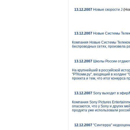
13.12.2007
Новые скорости J
(Нов
13.12.2007
Новые Системы Телек
Компания Новые Системы Телеком,
беспроводных сетях, произвела р
13.12.2007
Школы России отдают 
На крупнейший в российской истор
"РТКомм.ру", входящий в холдинг 
проекта и тем, что итог конкурса 
13.12.2007
Sony выходит в эфир/М
Компания Sony Pictures Entertain
опасаются, что у Sony и других м
продукта уже использовали росси
12.12.2007
"Синтерра" недооцени