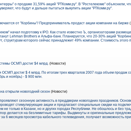
нтерры" о продаже 31,59% акций "РТКомм.ру". В "Ростелекоме" объяснили, чт
уверяют, что будут и дальше пытаться выкупить акции "РТКомм.ру".
ючается от "Корбины"/ Предприниматель продаст акции компании на бирже
(
ком" начал подготовку к IPO. Как стало известно Ъ, организаторами размеще
танут Lehman Brothers и Альфа-банк. Планируется, что 20-30% акций "Корбин
, структурам которого сейчас принадлежит 49% компании. Стоимость этого 
стемы ОСМП достиг $4 млрд.
(Новости)
 ОСМП достиг $ 4 млрд. По итогам трех кварталов 2007 года объем продаж сос
рь и ноябрь) - $ 900 млн.
на открыли новогодний сезон
(Новости)
проявляют сезонную активность в преддверии новогодних праздников. Осно
 проводят стимулирующие акции и предлагают специальные скидки на подключен
м не только в Казани, но и других городах Республики. Не обошлось и без т
упор делается на безлимитные тарифы. Выдвинуты и оригинальные предложе
 за 6 месяцев просмотра кабельного телевидения, получает возможность при