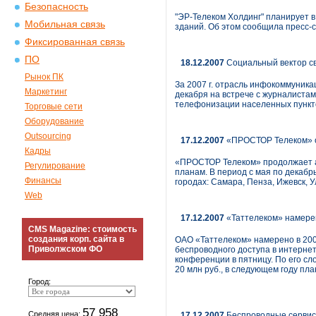
Безопасность
"ЭР-Телеком Холдинг" планирует в
Мобильная связь
зданий. Об этом сообщила пресс-
Фиксированная связь
ПО
18.12.2007
Социальный вектор с
Рынок ПК
За 2007 г. отрасль инфокоммуник
Маркетинг
декабря на встрече с журналиста
телефонизации населенных пункто
Торговые сети
Оборудование
Outsourcing
17.12.2007
«ПРОСТОР Телеком» о
Кадры
«ПРОСТОР Телеком» продолжает а
Регулирование
планам. В период с мая по декаб
Финансы
городах: Самара, Пенза, Ижевск, У
Web
17.12.2007
«Таттелеком» намерен
CMS Magazine: стоимость
создания корп. сайта в
ОАО «Таттелеком» намерено в 200
Приволжском ФО
беспроводного доступа в интерне
конференции в пятницу. По его сл
20 млн руб., в следующем году пл
Город:
57 958
Средняя цена:
17.12.2007
Беспроводные сервис