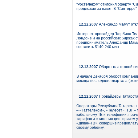
"Ростелеком" отклонил оферту "Си
предложил за пакет. В "Синтерре" 
12.12.2007
Александр Мамут откл
Интернет-провайдер "Корбина Теле
Лондоне и на российских биржах с
предприниматель Александр Мамут
составить $140-240 млн.
12.12.2007
Оборот платежной си
В начале декабря оборот компании
месяца последнего квартала (октяб
12.12.2007
Провайдеры Татарста
Операторы Республики Татарстан 
– «Таттелеком», «Телесет», ТВТ –
кабельному ТВ и телефонии, приче
тарифов и снижения цен, причем 
«Диван-ТВ», совершив предоплату
своему ребенку.