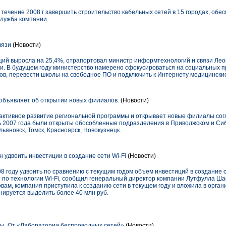
 течение 2008 г завершить строительство кабельных сетей в 15 городах, обес
служба компании.
вязи
(Новости)
аций выросла на 25,4%, отрапортовал министр информтехнологий и связи Лео
ми. В будущем году министерство намерено сфокусироваться на социальных п
в, перевести школы на свободное ПО и подключить к Интернету медицински
бъявляет об открытии новых филиалов.
(Новости)
ктивное развитие региональной программы и открывает новые филиалы сог
рь 2007 года были открыты обособленные подразделения в Приволжском и Си
льяновск, Томск, Красноярск, Новокузнецк.
 удвоить инвестиции в создание сети Wi-Fi
(Новости)
8 году удвоить по сравнению с текущим годом объем инвестиций в создание
т по технологии Wi-Fi, сообщил генеральный директор компании Лутфулла Ша
овам, компания приступила к созданию сети в текущем году и вложила в орган
анируется выделить более 40 млн руб.
ы. От «Лаборатории беспроводных сетей»
(Новости)