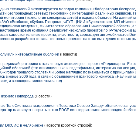
дных технологий активизируется молодая компания «Лаборатория беспрово
ти беспроводных сетевых технологий с интеграцией различных сервисов, та
 мониторинг (технология сенсорных сетей) и охрана объектов. На данный м
ак ЗАО «Вокбанк», «Кубань Газпром», ФГУП ЦНИИ «Буревестник», МП «Нижего
едицинская академия, Министерство образования Нижегородской области, а 
В настоящее время компания реализует несколько проектов по IP-телефониза
сь в самостоятельные проекты, в частности, сервис для автомобилистов Dor
венных разработок с этапа тестовых проектов на этап выведения готовых р
олучили интерактивные оболочки
(Новости)
 радиолаборатория» открыл новую экспозицию – проект «Радиопары». Ее осо
йной оболочкой (это анимационные и видеофильмы, интерактивная лекция, 
20-х годов прошлого столетия и более наглядно познакомиться с принципами
сь в конце 2006 года, в связи с объявлением грантового конкурса «Научный м
ия», и воплощена менее чем за год.
Нижнего Новгорода
(Новости)
ные ТелеСистемы» макрорегион «Поволжье Северо-Запад» объявил о запуск
ератор планирует покрыть сетью EDGE всю территорию нижегородской облас
ил DIКСИС в Челябинске
(Новости короткой строкой)