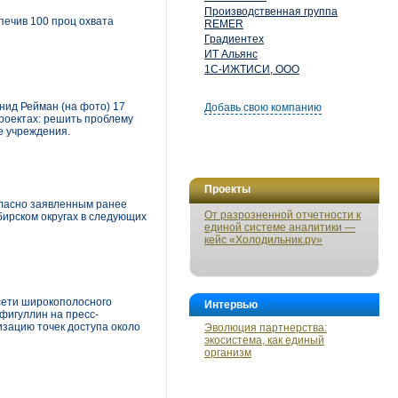
Производственная группа
печив 100 проц охвата
REMER
Градиентех
ИТ Альянс
1С-ИЖТИСИ, ООО
нид Рейман (на фото) 17
Добавь свою компанию
роектах: решить проблему
е учреждения.
Проекты
ласно заявленным ранее
От разрозненной отчетности к
бирском округах в следующих
единой системе аналитики —
кейс «Холодильник.ру»
 сети широкополосного
Интервью
фигуллин на пресс-
изацию точек доступа около
Эволюция партнерства:
экосистема, как единый
организм