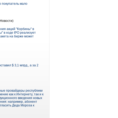
о покупатель мало
Новости)
ния акций "Корбины" в
ы" в ходе IPO реализует
пакета на бирже может
тавил $ 3,1 млрд., а за 2
вные провайдеры республики
ие как к Интернету, так и к
радиционного введения новых
ния: например, абонент
гласить Деда Мороза к