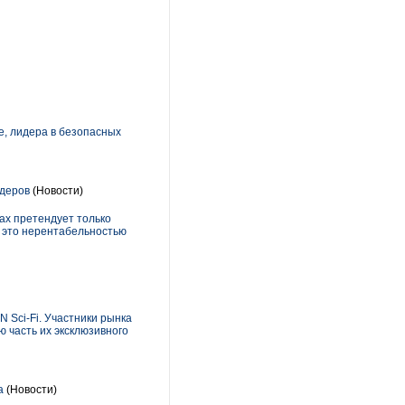
, лидера в безопасных
йдеров
(Новости)
дах претендует только
я это нерентабельностью
N Sci-Fi. Участники рынка
ю часть их эксклюзивного
а
(Новости)