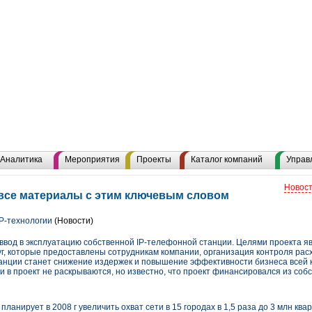
Аналитика
Мероприятия
Проекты
Каталог компаний
Управ
Новост
все материалы с этим ключевым словом
P-технологии
(Новости)
вод в эксплуатацию собственной IP-телефонной станции. Целями проекта я
луг, которые предоставлены сотрудникам компании, организация контроля ра
танции станет снижение издержек и повышение эффективности бизнеса всей 
 в проект не раскрываются, но известно, что проект финансировался из собс
планирует в 2008 г увеличить охват сети в 15 городах в 1,5 раза до 3 млн ква