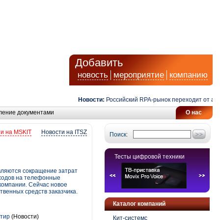
Добавить
новость
мероприятие
компанию
Новости:
Российский RPA-рынок переходит от автомат
ление документами
О нас
и на MSKIT
Новости на ITSZ
Поиск:
Тесты цифровой техники
вляются сокращение затрат
сходов на телефонные
компании. Сейчас новое
твенных средств заказчика.
Каталог компаний
ртир
(Новости)
Кит-системс