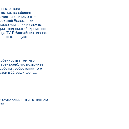
дных сетей»,
ких как телефония,
омент среди клиентов
родский Водоканал»,
также компании из других
ции предприятий. Кроме того,
oga.TV. В ближайших планах
ыночных продуктов.
бенность в том, что
тренажер), что позволяет
 работы изобретений того
узей в 21 веке» фонда
е технологии EDGE в Нижнем
ти.