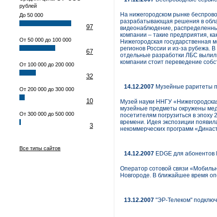
рублей
На нижегородском рынке беспрово
До 50 000
разрабатывающая решения в облас
97
видеонаблюдение, распределенный
компании – такие предприятия, к
От 50 000 до 100 000
Нижегородская государственная м
регионов России и из-за рубежа. 
67
отдельные разработки ЛБС вылили
компании стоит переведение собст
От 100 000 до 200 000
32
14.12.2007
Музейные раритеты п
От 200 000 до 300 000
10
Музей науки ННГУ «Нижегородская
музейные предметы окружены меди
От 300 000 до 500 000
посетителям погрузиться в эпоху 
времени. Идея экспозиции появила
3
некоммерческих программ «Династ
Все типы сайтов
14.12.2007
EDGE для абонентов 
Оператор сотовой связи «Мобиль
Новгороде. В ближайшее время оп
13.12.2007
"ЭР-Телеком" подключ