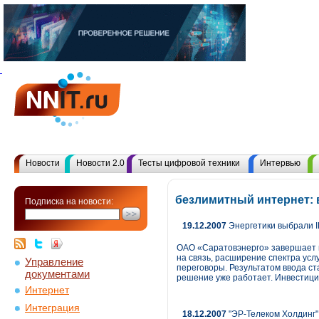
Новости
Новости 2.0
Тесты цифровой техники
Интервью
безлимитный интернет: 
Подписка на новости:
19.12.2007
Энергетики выбрали I
ОАО «Саратовэнерго» завершает в
на связь, расширение спектра ус
Управление
переговоры. Результатом ввода с
документами
решение уже работает. Инвестиции
Интернет
Интеграция
18.12.2007
"ЭР-Телеком Холдинг" 