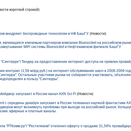
ости короткой строкой)
ом внедряют беспроводные технологии в НФ БашГУ.
(Новости)
 являющаяся ключевым партнером компании Bluesocket на российском рынке
азвертывание WiFi системы Bluesocket в Нефтекамском филиале БашГУ.
"Синтерре"/ Тендер на предоставление интернет-доступа не привлек прова
ии контракт (1,58 млрд руб.) на интернет-обслуживание школ в 2008-2009 го
"Синтерра". Остальные участники рынка не собираются участвовать, объясня
предопределен в пользу "Синтерры".
ейджор запускает в России канал AXN Sci-Fi
(Новости)
ment с середины декабря запускает в России телеканал научной фантастики AX
ейджоров могут возникнуть проблемы при выходе на российский рынок: большу
йские эфирные и платные каналы.
ла "РТКомм.ру"/ "Ростелеком" отклонил оферту о продаже 31,59% провайдер