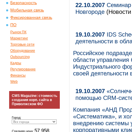
Безопасность
22.10.2007
Семинар 
Мобильная связь
Новгороде
(Новости 
Фиксированная связь
ПО
Рынок ПК
19.10.2007
IDS Schee
Маркетинг
деятельности в обл
Торговые сети
Оборудование
Российское подразде
Outsourcing
области управления 
Кадры
Индустриального фо
Регулирование
своей деятельности 
Финансы
Web
19.10.2007
«Солнечн
CMS Magazine: стоимость
помощью CRM-систе
создания корп. сайта в
Приволжском ФО
Компания «АНД Прод
«Систематика», и хо
Город:
внедрению системы 
корпоративными клие
57 958
Средняя цена: