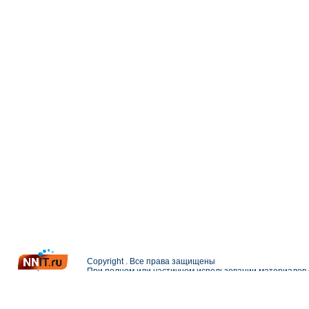
Copyright . Все права защищены
При полном или частичном использовании материалов с
Разработка и поддержка сайта —
Петерлинк Веб