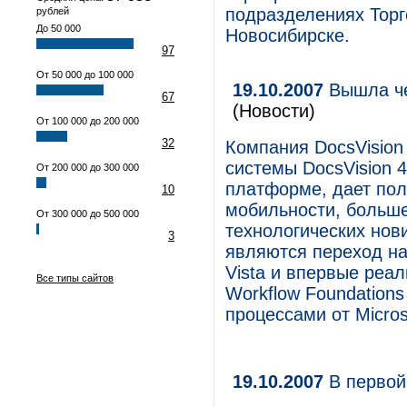
подразделениях Торг
рублей
До 50 000
Новосибирске.
97
От 50 000 до 100 000
19.10.2007
Вышла че
67
(Новости)
От 100 000 до 200 000
32
Компания DocsVision
системы DocsVision 
От 200 000 до 300 000
платформе, дает по
10
мобильности, больш
От 300 000 до 500 000
технологических но
3
являются переход на
Vista и впервые реа
Все типы сайтов
Workflow Foundation
процессами от Micros
19.10.2007
В первой